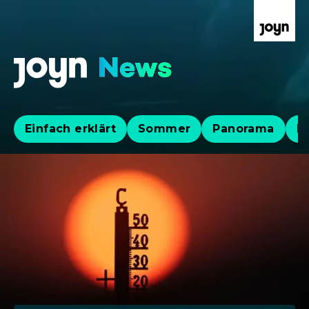
Einfach erklärt
Sommer
Panorama
Po
Aktuelle News, Hintergründe & Lives
Aktuelle Highlights