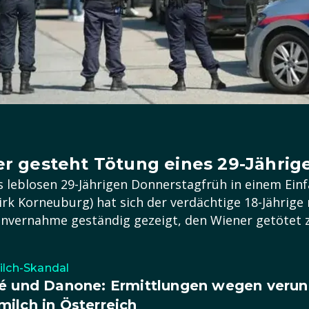
er gesteht Tötung eines 29-Jährig
 leblosen 29-Jährigen Donnerstagfrüh in einem Einf
rk Korneuburg) hat sich der verdächtige 18-Jährig
Einvernahme geständig gezeigt, den Wiener getötet 
lch-Skandal
é und Danone: Ermittlungen wegen verunr
ilch in Österreich