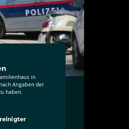
en
amilienhaus in
e nach Angaben der
zu haben.
einigter