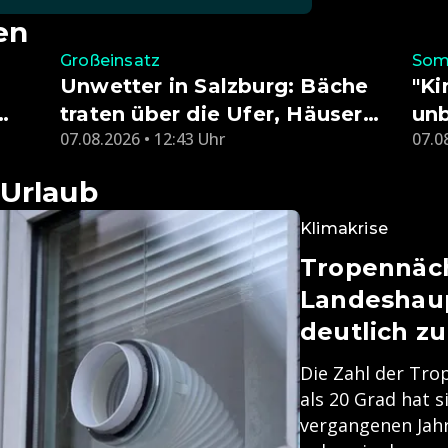
en
Großeinsatz
Som
Unwetter in Salzburg: Bäche
"Ki
traten über die Ufer, Häuser
unb
07.08.2026 • 12:43 Uhr
07.0
evakuiert
ern
 Urlaub
Klimakrise
Tropennäch
Landeshau
deutlich zu
Die Zahl der Tro
als 20 Grad hat s
vergangenen Jahr