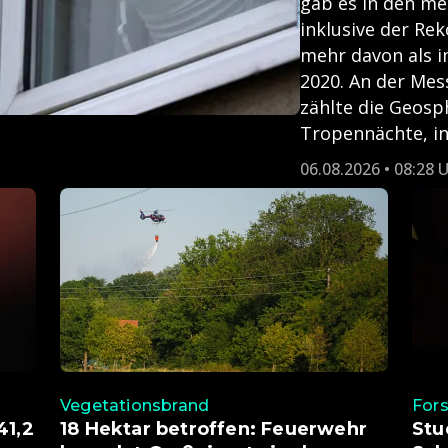
gab es in den m
inklusive der Re
mehr davon als i
2020. An der Mes
zählte die Geosp
Tropennächte, in 
06.08.2026 • 08:28 
Vegetationsbrand
For
41,2
18 Hektar betroffen: Feuerwehr
Stu