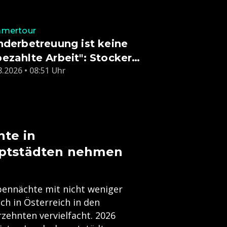
mertour
nderbetreuung ist keine
ezahlte Arbeit": Stocker
8.2026 • 08:51 Uhr
tet Kritik in Salzburg
te in
ptstädten nehmen
pennächte mit nicht weniger
ich in Österreich in den
zehnten vervielfacht. 2026