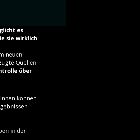
licht es
 sie wirklich
em neuen
zugte Quellen
trolle über
r;innen können
rgebnissen
ben in der