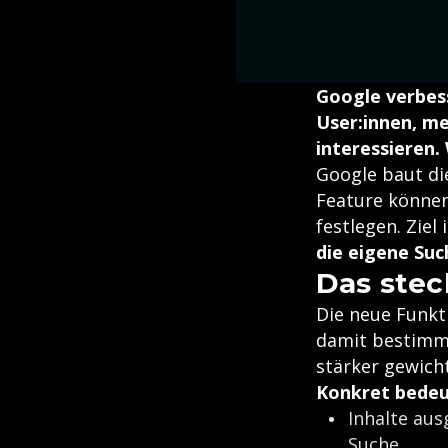
Google verbess
User:innen, me
interessieren. 
Google baut di
Feature können
festlegen. Ziel 
die eigene Suc
Das stec
Die neue Funkt
damit bestimmt
stärker gewich
Konkret bedeu
Inhalte aus
Suche