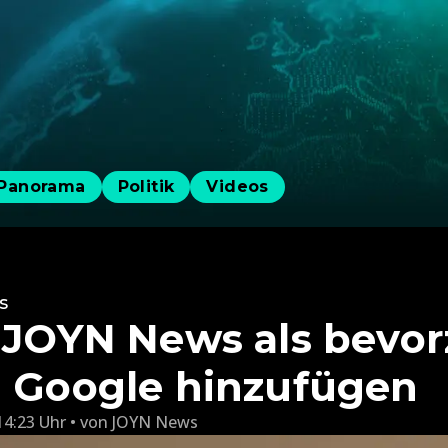
Panorama
Politik
Videos
s
: JOYN News als bevo
i Google hinzufügen
14:23 Uhr
von
JOYN News