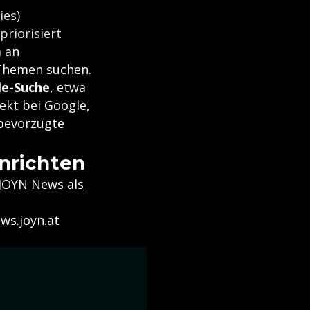
ies)
priorisiert
m an
 Themen suchen.
le-Suche
, etwa
ekt bei Google,
 bevorzugte
inrichten
JOYN News als
ws.joyn.at