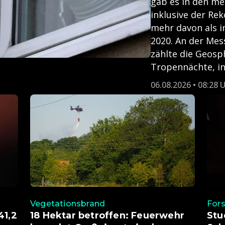
gab es in den m
inklusive der Re
mehr davon als i
2020. An der Mes
zählte die Geosp
Tropennächte, in 
06.08.2026 • 08:28 
Vegetationsbrand
For
41,2
18 Hektar betroffen: Feuerwehr
Stu