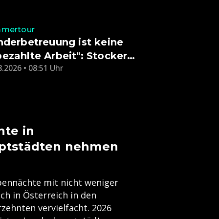
mertour
nderbetreuung ist keine
ezahlte Arbeit": Stocker
8.2026 • 08:51 Uhr
tet Kritik in Salzburg
te in
ptstädten nehmen
pennächte mit nicht weniger
ich in Österreich in den
zehnten vervielfacht. 2026