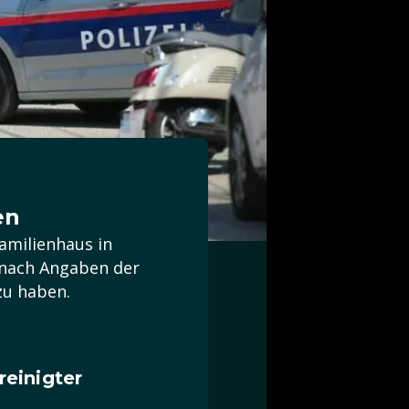
en
amilienhaus in
e nach Angaben der
zu haben.
einigter