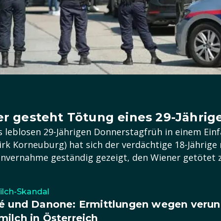
er gesteht Tötung eines 29-Jährig
 leblosen 29-Jährigen Donnerstagfrüh in einem Einf
rk Korneuburg) hat sich der verdächtige 18-Jährig
Einvernahme geständig gezeigt, den Wiener getötet 
lch-Skandal
é und Danone: Ermittlungen wegen verunr
ilch in Österreich