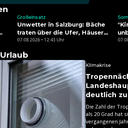
en
Großeinsatz
Som
Unwetter in Salzburg: Bäche
"Ki
traten über die Ufer, Häuser
unb
07.08.2026 • 12:43 Uhr
07.0
evakuiert
ern
 Urlaub
Klimakrise
Tropennäch
Landeshau
deutlich zu
Die Zahl der Tro
als 20 Grad hat s
vergangenen Jahr