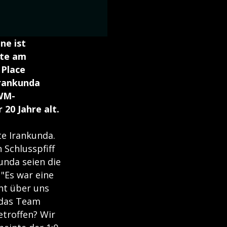
ne ist
rte am
 Place
Irankunda
 WM-
 20 Jahre alt.
te Irankunda.
 Schlusspfiff
unda seien die
 "Es war eine
cht über uns
 das Team
etroffen? Wir