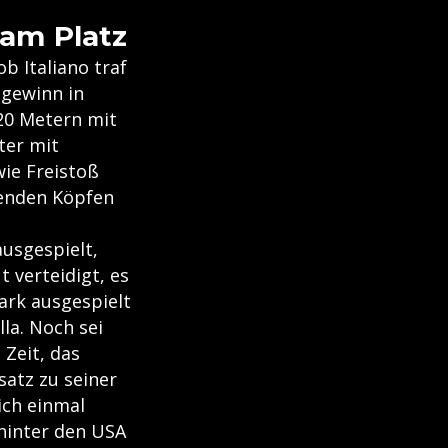
 am Platz
b Italiano traf
lgewinn in
 20 Metern mit
iter mit
wie Freistoß
genden Köpfen
ausgespielt,
t verteidigt, es
ark ausgespielt
la. Noch sei
 Zeit, das
satz zu seiner
ich einmal
hinter den USA