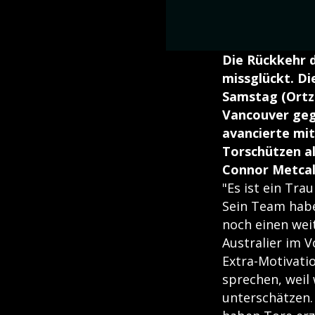
Die Rückkehr d
missglückt. D
Samstag (Ortze
Vancouver gege
avancierte mit
Torschützen al
Connor Metcalf
"Es ist ein Tra
Sein Team habe
noch einen wei
Australier im V
Extra-Motivatio
sprechen, weil
unterschätzen. 