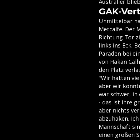
Australier blie
GAK-Vert
Unmittelbar na
Metcalfe. Der M
Richtung Tor z
links ins Eck. 
Paraden bei ei
von Hakan Calh
den Platz verla
"Wir hatten vi
aber wir konnte
war schwer, in
- das ist ihre 
aber nichts ver
abzuhaken. Ich 
Mannschaft sin
einen großen S