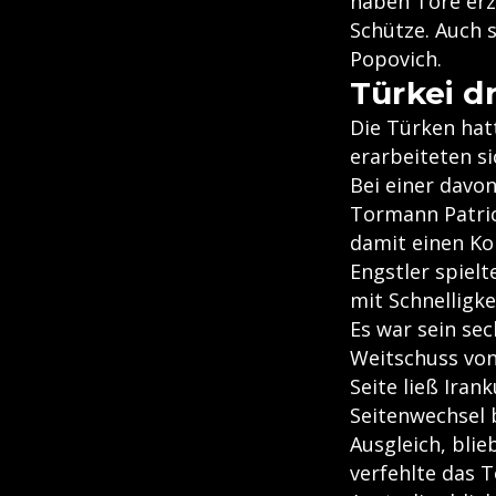
haben Tore erzi
Schütze. Auch 
Popovich.
Türkei dr
Die Türken hat
erarbeiteten s
Bei einer davon
Tormann Patric
damit einen Kon
Engstler spielt
mit Schnelligk
Es war sein sec
Weitschuss von
Seite ließ Iran
Seitenwechsel b
Ausgleich, blie
verfehlte das T