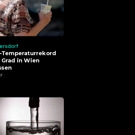
rsdorf
t-Temperaturrekord
 Grad in Wien
ssen
hr