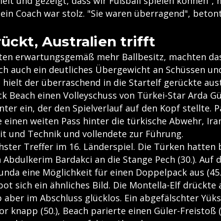
elt und gezeigt, dass wir Fußball spielen können", m
sein Coach war stolz. "Sie waren überragend", beton
ückt, Australien trifft
ten erwartungsgemäß mehr Ballbesitz, machten das
ich auch ein deutliches Übergewicht an Schüssen un
 hielt der überraschend in die Startelf gerückte aus
k Beach einen Volleyschuss von Türkei-Star Arda Gül
ter ein, der den Spielverlauf auf den Kopf stellte. 
e einen weiten Pass hinter die türkische Abwehr, Ir
eit und Technik und vollendete zur Führung.
hster Treffer im 16. Länderspiel. Die Türken hatten
 Abdulkerim Bardakci an die Stange Pech (30.). Auf 
kunda eine Möglichkeit für einen Doppelpack aus (45
ot sich ein ähnliches Bild. Die Montella-Elf drückte
b aber im Abschluss glücklos. Ein abgefälschter Yük
or knapp (50.), Beach parierte einen Güler-Freistoß (5