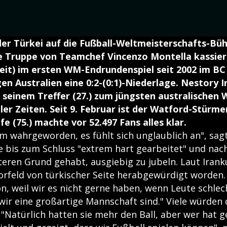
er Türkei auf die Fußball-Weltmeisterschafts-Büh
ie Truppe von Teamchef Vincenzo Montella kassie
it) im ersten WM-Endrundenspiel seit 2002 im BC
n Australien eine 0:2-(0:1)-Niederlage. Nestory 
 seinem Treffer (27.) zum jüngsten australischen
ler Zeiten. Seit 9. Februar ist der Watford-Stürmer
e (75.) machte vor 52.497 Fans alles klar.
um wahrgeworden, es fühlt sich unglaublich an", sag
 bis zum Schluss "extrem hart gearbeitet" und nach
teren Grund gehabt, ausgiebig zu jubeln. Laut Irank
orfeld von türkischer Seite herabgewürdigt worden.
n, weil wir es nicht gerne haben, wenn Leute schle
 wir eine großartige Mannschaft sind." Viele würden
"Natürlich hatten sie mehr den Ball, aber wer hat g