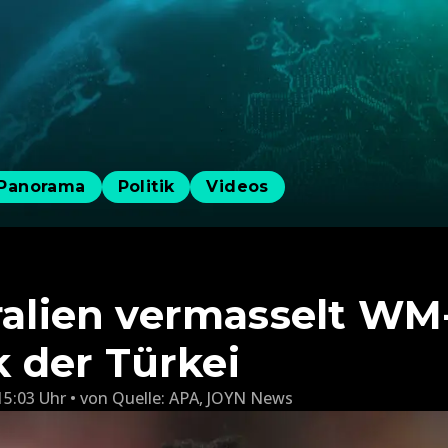
Panorama
Politik
Videos
tralien vermasselt WM
 der Türkei
15:03 Uhr
von
Quelle: APA
,
JOYN News