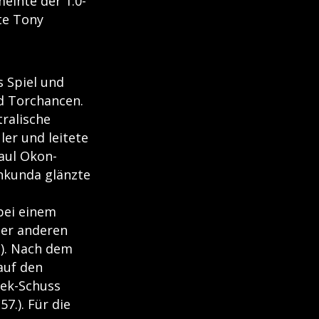
einte der 1:0-
te Tony
 Spiel und
d Torchancen.
tralische
er und leitete
Paul Okon-
ankunda glänzte
 bei einem
der anderen
.). Nach dem
 auf den
sek-Schuss
7.). Für die