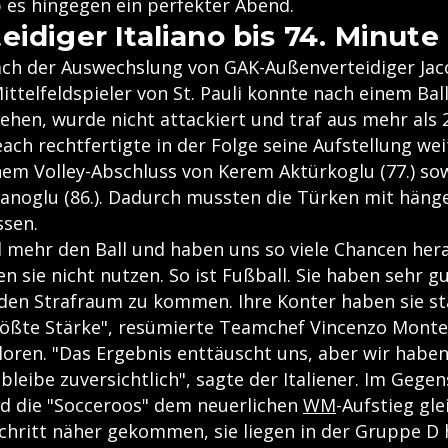
b es hingegen ein perfekter Abend.
eidiger Italiano bis 74. Minute
ch der Auswechslung von GAK-Außenverteidiger Jaco
ittelfeldspieler von St. Pauli konnte nach einem Bal
iehen, wurde nicht attackiert und traf aus mehr als
Beach rechtfertigte in der Folge seine Aufstellung we
nem Volley-Abschluss von Kerem Aktürkoglu (77.) so
anoglu (86.). Dadurch mussten die Türken mit hän
ssen.
el mehr den Ball und haben uns so viele Chancen her
n sie nicht nutzen. So ist Fußball. Sie haben sehr gu
 den Strafraum zu kommen. Ihre Konter haben sie st
größte Stärke", resümierte Teamchef Vincenzo Montel
loren. "Das Ergebnis enttäuscht uns, aber wir haben
bleibe zuversichtlich", sagte der Italiener. Im Gegen
d die "Socceroos" dem neuerlichen
WM
-Aufstieg gle
chritt näher gekommen, sie liegen in der Gruppe D 