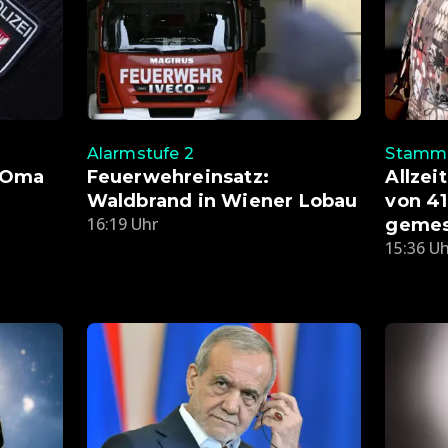
Alarmstufe 2
Stamme
e Oma
Feuerwehreinsatz:
Allzei
Waldbrand in Wiener Lobau
von 41
16:19 Uhr
geme
15:36 U