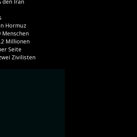
A den Iran
s
von Hormuz
69 Menschen
,2 Millionen
er Seite
ei Zivilisten