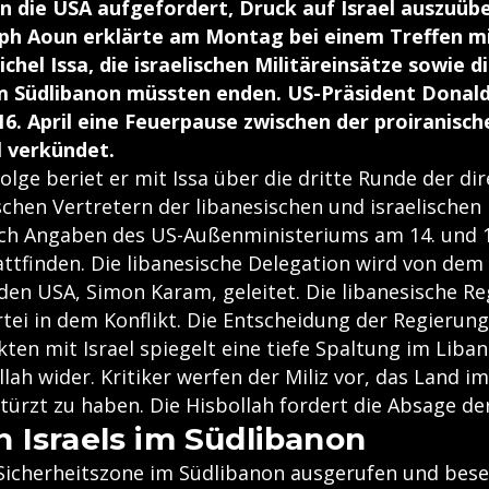
n die USA aufgefordert, Druck auf Israel auszuüb
eph Aoun erklärte am Montag bei einem Treffen m
chel Issa, die israelischen Militäreinsätze sowie 
m Südlibanon müssten enden. US-Präsident Donal
16. April eine Feuerpause zwischen der proiranisch
l verkündet.
lge beriet er mit Issa über die dritte Runde der di
chen Vertretern der libanesischen und israelischen
ach Angaben des US-Außenministeriums am 14. und 1
ttfinden. Die libanesische Delegation wird von de
den USA, Simon Karam, geleitet. Die libanesische Re
tei in dem Konflikt. Die Entscheidung der Regierung
ten mit Israel spiegelt eine tiefe Spaltung im Liba
llah wider. Kritiker werfen der Miliz vor, das Land im
türzt zu haben. Die Hisbollah fordert die Absage de
 Israels im Südlibanon
e Sicherheitszone im Südlibanon ausgerufen und bese