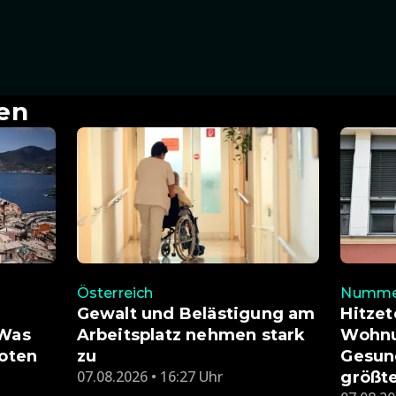
en
Österreich
Nummer
Gewalt und Belästigung am
Hitzet
 Was
Arbeitsplatz nehmen stark
Wohnu
boten
zu
Gesund
07.08.2026 • 16:27 Uhr
größt