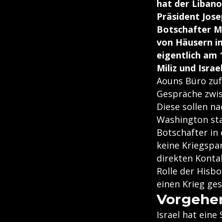
hat der Libano
Präsident Jos
Botschafter Mi
von Häusern i
eigentlich am 
Miliz und Israe
Aouns Büro zufo
Gespräche zwis
Diese sollen n
Washington sta
Botschafter in 
keine Kriegspar
direkten Kontak
Rolle der Hisbo
einen Krieg ges
Vorgehen
Israel hat ein