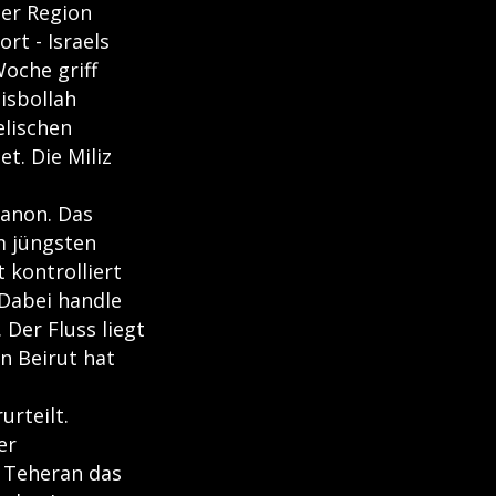
der Region
rt - Israels
oche griff
isbollah
elischen
t. Die Miliz
banon. Das
m jüngsten
t kontrolliert
 Dabei handle
 Der Fluss liegt
in Beirut hat
urteilt.
er
n Teheran das