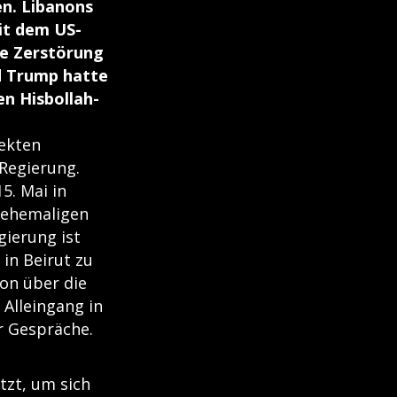
en. Libanons
it dem US-
die Zerstörung
d Trump hatte
en Hisbollah-
rekten
 Regierung.
5. Mai in
m ehemaligen
gierung ist
 in Beirut zu
non über die
 Alleingang in
r Gespräche.
tzt, um sich