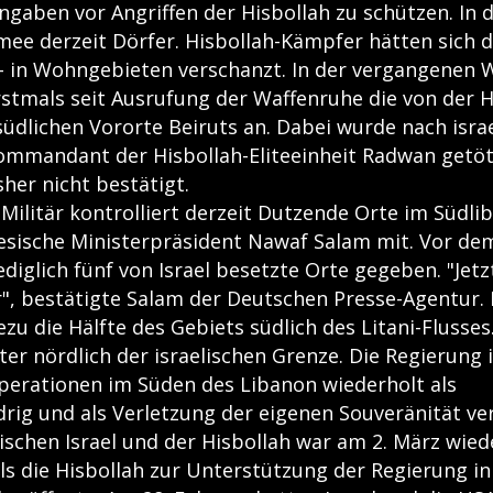
ngaben vor Angriffen der Hisbollah zu schützen. In 
mee derzeit Dörfer. Hisbollah-Kämpfer hätten sich do
- in Wohngebieten verschanzt. In der vergangenen W
rstmals seit Ausrufung der Waffenruhe die von der H
südlichen Vororte Beiruts an. Dabei wurde nach isra
mmandant der Hisbollah-Eliteeinheit Radwan getöte
her nicht bestätigt.
 Militär kontrolliert derzeit Dutzende Orte im Südli
anesische Ministerpräsident Nawaf Salam mit. Vor de
ediglich fünf von Israel besetzte Orte gegeben. "Jetz
er", bestätigte Salam der Deutschen Presse-Agentur.
zu die Hälfte des Gebiets südlich des Litani-Flusses.
er nördlich der israelischen Grenze. Die Regierung 
roperationen im Süden des Libanon wiederholt als
rig und als Verletzung der eigenen Souveränität ver
ischen Israel und der Hisbollah war am 2. März wied
ls die Hisbollah zur Unterstützung der Regierung i