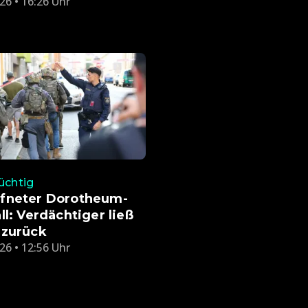
26 • 16:26 Uhr
lüchtig
fneter Dorotheum-
ll: Verdächtiger ließ
 zurück
26 • 12:56 Uhr