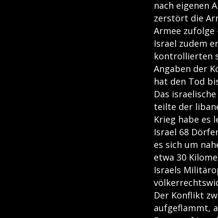
nach eigenen A
zerstört die Ar
Armee zufolge 
Israel zudem e
kontrollierten 
Angaben der Ko
hat den Tod bis
Das israelische
teilte der lib
Krieg habe es l
Israel 68 Dörf
es sich um nahe
etwa 30 Kilomet
Israels Militä
völkerrechtswid
Der Konflikt zw
aufgeflammt, a