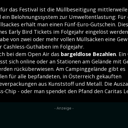
für das Festival ist die Müllbeseitigung mittlerweile 
d ein Belohnungssystem zur Umweltentlastung: Für
llsackes erhält man einen Fünf-Euro-Gutschein. Die
nes Early Bird Tickets im Folgejahr eingelöst werden
gabe von zwei oder mehr vollen Müllsäcken eine Ge
er Cashless-Guthaben im Folgejahr.
sich bei dem Open Air das
bargeldlose Bezahlen
. Ei
sst sich online oder an Stationen am Gelände mit Ge
erden rücküberwiesen. Am Campinggelände gibt es
en für alle bepfandeten, in Österreich gekauften
verpackungen aus Kunststoff und Metall. Die Ausza
ss-Chip - oder man spendet den Pfand den Caritas L
- Anzeige -