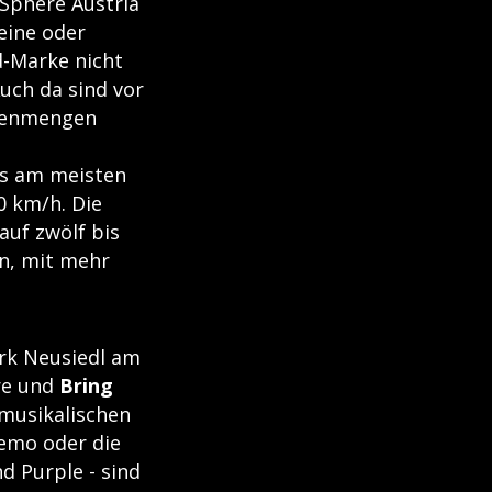
oSphere Austria
 eine oder
d-Marke nicht
Auch da sind vor
egenmengen
es am meisten
0 km/h. Die
auf zwölf bis
n, mit mehr
irk Neusiedl am
re und
Bring
 musikalischen
Lemo oder die
d Purple - sind