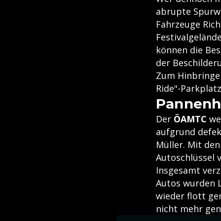
abrupte Spurwe
Fahrzeuge Rich
Festivalgeländ
können die Bes
der Beschilder
Zum Hinbringen
Ride"-Parkplat
Pannenhi
Der
ÖAMTC
wer
aufgrund defek
Müller. Mit de
Autoschlüssel 
Insgesamt verz
Autos wurden L
wieder flott ge
nicht mehr gen