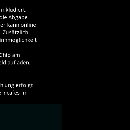
inkludiert.
 die Abgabe
ser kann online
. Zusätzlich
winnmöglichkeit
n Chip am
ld aufladen.
hlung erfolgt
erncafés im