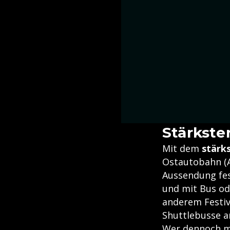
Stärkste
Mit dem
stärk
Ostautobahn (A
Aussendung fes
und mit Bus od
anderem Festiv
Shuttlebusse a
Wer dennoch m