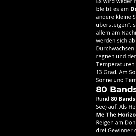
Es wird weder 
bleibt es am
D
andere kleine 
übersteigen", s
allem am Nachm
werden sich ab
Durchwachsen 
regnen und der
Temperaturen b
13 Grad. Am So
Sonne und Temp
80 Bands
Rund
80 Bands
See) auf. Als H
Me The Horiz
Reigen am Donn
drei Gewinner 