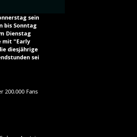
onnerstag sein
n bis Sonntag
am Dienstag
 mit "Early
ie diesjährige
endstunden sei
r 200.000 Fans