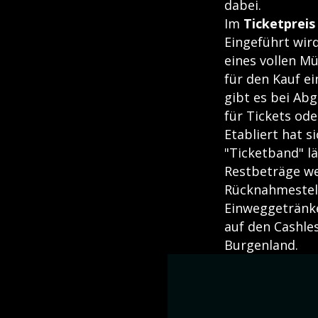
dabei.
Im
Ticketpreis
Eingeführt wir
eines vollen Mü
für den Kauf ei
gibt es bei Ab
für Tickets od
Etabliert hat 
"Ticketband" lä
Restbeträge w
Rücknahmestell
Einweggetränke
auf den Cashle
Burgenland.