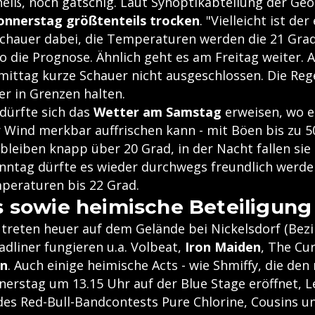
heiß, noch gatschig. Laut Synoptikabteilung der Ge
onnerstag größtenteils trocken
. "Vielleicht ist der
Schauer dabei, die Temperaturen werden die 21 Gra
o die Prognose. Ähnlich geht es am Freitag weiter. 
ittag kurze Schauer nicht ausgeschlossen. Die R
er in Grenzen halten.
dürfte sich das
Wetter am
Samstag
erweisen, wo 
 Wind merkbar auffrischen kann - mit Böen bis zu 5
leiben knapp über 20 Grad, in der Nacht fallen sie 
nntag dürfte es wieder durchwegs freundlich werde
eraturen bis 22 Grad.
 sowie heimische Beteiligung
treten heuer auf dem Gelände bei Nickelsdorf (Bez
eadliner fungieren u.a. Volbeat,
Iron Maiden
, The Cu
on
. Auch einige heimische Acts - wie Shmiffy, die den
erstag um 13.15 Uhr auf der Blue Stage eröffnet, 
des Red-Bull-Bandcontests Pure Chlorine, Cousins un