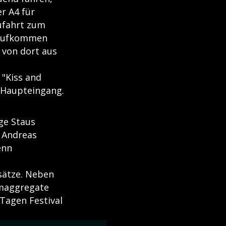
r A4 für
Zufahrt zum
rsaufkommen
 von dort aus
"Kiss and
m Haupteingang.
ge Staus
 Andreas
enn
sätze. Neben
omaggregate
 Tagen Festival