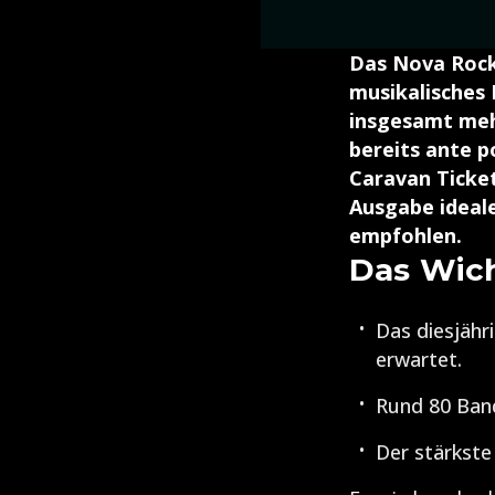
Das Nova Rock
musikalisches
insgesamt meh
bereits ante p
Caravan Ticket
Ausgabe ideal
empfohlen.
Das Wich
Das diesjähr
erwartet.
Rund 80 Ban
Der stärkste