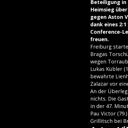
Beteiligung in
Heimsieg über 
gegen Aston Vil
dank eines 2:
Conference-Lea
freuen.
Freiburg starte
Bragas Torschü
wegen Torraubs
Lukas Kübler (1
bewahrte Lienh
Zalazar vor ei
An der Überleg
nichts. Die Gas
in der 47. Minu
Pau Victor (79.
Grillitsch bei 