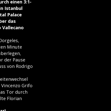
urch einen 3:1-
n Istanbul
stal Palace
ber das
o Vallecano
Dorgeles,
nten Minute
überlegen,
or der Pause
uss von Rodrigo
Seitenwechsel
a Vincenzo Grifo
agas Tor durch
lte Florian