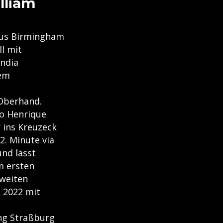
lliam
 aus Birmingham
l mit
endia
nem
 Oberhand.
ro Henrique
 ins Kreuzeck
52. Minute via
und lässt
m ersten
zweiten
s 2022 mit
ing Straßburg