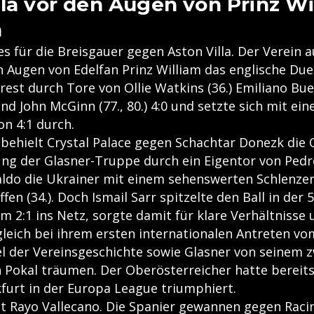
lla vor den Augen von Prinz Wi
n
es für die Breisgauer gegen Aston Villa. Der Verein
 Augen von Edelfan Prinz William das englische Duel
est durch Tore von Ollie Watkins (36.) Emiliano Bu
und John McGinn (77., 80.) 4:0 und setzte sich mit ei
n 4:1 durch.
 behielt Crystal Palace gegen Schachtar Donezk die
ng der Glasner-Truppe durch ein Eigentor von Ped
naldo die Ukrainer mit einem sehenswerten Schlenzer
fen (34.). Doch Ismail Sarr spitzelte den Ball in der 
 2:1 ins Netz, sorgte damit für klare Verhältnisse 
gleich bei ihrem ersten internationalen Antreten vo
l der Vereinsgeschichte sowie Glasner von seinem 
n Pokal träumen. Der Oberösterreicher hatte bereit
kfurt in der Europa League triumphiert.
et Rayo Vallecano. Die Spanier gewannen gegen Rac