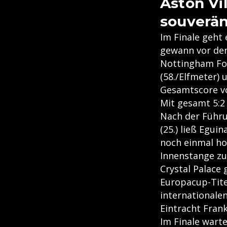
Aston Vi
souverä
Im Finale geht 
gewann vor den
Nottingham For
(58./Elfmeter) 
Gesamtscore vo
Mit gesamt 5:2
Nach der Führu
(25.) ließ Egui
noch einmal hof
Innenstange zum
Crystal Palace 
Europacup-Tite
internationale
Eintracht Fran
Im Finale wart