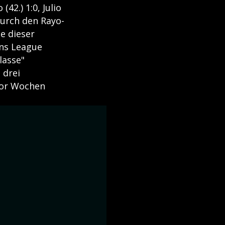
2.) 1:0, Julio
Durch den Rayo-
e dieser
ons League
lasse"
 drei
vor Wochen