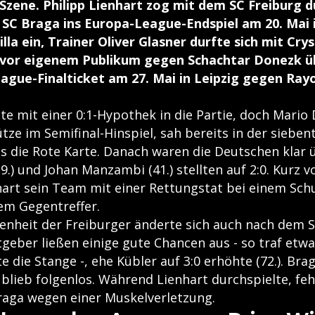
 Szene. Philipp Lienhart zog mit dem SC Freiburg d
SC Braga ins Europa-League-Endspiel am 20. Mai i
la ein, Trainer Oliver Glasner durfte sich mit Cry
1 vor eigenem Publikum gegen Schachtar Donezk ü
gue-Finalticket am 27. Mai in Leipzig gegen Ray
te mit einer 0:1-Hypothek in die Partie, doch Mario 
tze im Semifinal-Hinspiel, sah bereits in der siebe
 die Rote Karte. Danach waren die Deutschen klar 
9.) und Johan Manzambi (41.) stellten auf 2:0. Kurz v
art sein Team mit einer Rettungstat bei einem Sch
nem Gegentreffer.
enheit der Freiburger änderte sich auch nach dem 
tgeber ließen einige gute Chancen aus - so traf etw
te die Stange -, ehe Kübler auf 3:0 erhöhte (72.). Br
) blieb folgenlos. Während Lienhart durchspielte, feh
Braga wegen einer Muskelverletzung.