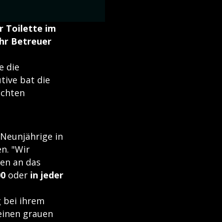
 Toilette im
Ihr Betreuer
e die
tive bat die
achten
 Neunjährige in
n. "Wir
den an das
00
oder
in jeder
 bei ihrem
einen grauen