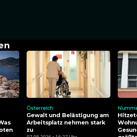
en
Österreich
Nummer
Gewalt und Belästigung am
Hitzet
 Was
Arbeitsplatz nehmen stark
Wohnu
boten
zu
Gesund