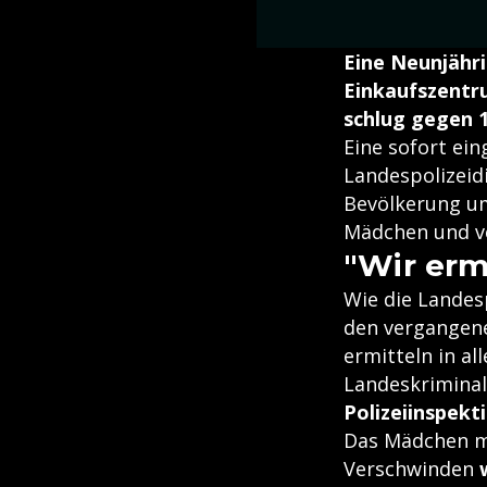
Eine Neunjähr
Einkaufszentru
schlug gegen 1
Eine sofort ein
Landespolizeid
Bevölkerung um
Mädchen und ve
"Wir erm
Wie die Landesp
den vergangene
ermitteln in al
Landeskrimina
Polizeiinspekt
Das Mädchen m
Verschwinden