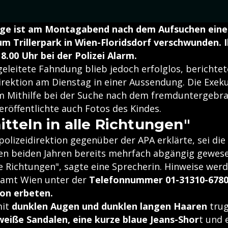
ige ist am Montagabend nach dem Aufsuchen einer
m Trillerpark in Wien-Floridsdorf verschwunden. 
8.00 Uhr bei der Polizei Alarm.
geleitete Fahndung blieb jedoch erfolglos, berichtet
irektion am Dienstag in einer Aussendung. Die Exeku
 Mithilfe bei der Suche nach dem fremduntergebr
röffentlichte auch Fotos des Kindes.
itteln in alle Richtungen"
olizeidirektion gegenüber der APA erklärte, sei die
n beiden Jahren bereits mehrfach abgängig gewese
le Richtungen", sagte eine Sprecherin. Hinweise wer
lamt Wien unter der
Telefonnummer 01-31310-678
ion erbeten.
it
dunklen Augen und dunklen langen Haaren
trug
weiße Sandalen, eine kurze blaue Jeans-Shor
t und 