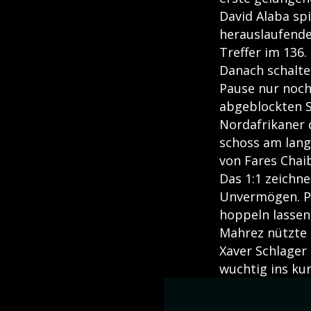
David Alaba spi
herauslaufende
Treffer im 136.
Danach schalte
Pause nur noch
abgeblockten Sc
Nordafrikaner d
schoss am lange
von Fares Chaib
Das 1:1 zeichn
Unvermögen. Ph
hoppeln lassen,
Mahrez nützte 
Xaver Schlager
wuchtig ins kur