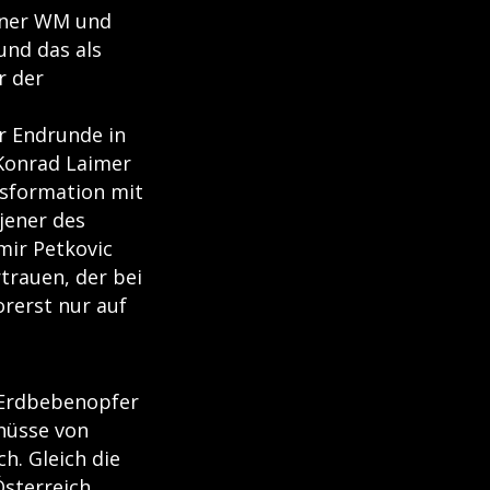
iner WM und
 und das als
r der
r Endrunde in
 Konrad Laimer
sformation mit
jener des
imir Petkovic
trauen, der bei
orerst nur auf
 Erdbebenopfer
hüsse von
ch. Gleich die
sterreich.