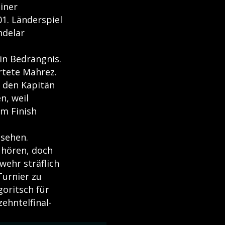
iner
01. Länderspiel
ndelar
in Bedrängnis.
rtete Mahrez.
 den Kapitän
n, weil
im Finish
 sehen.
u hören, doch
wehr sträflich
Turnier zu
goritsch für
ehntelfinal-