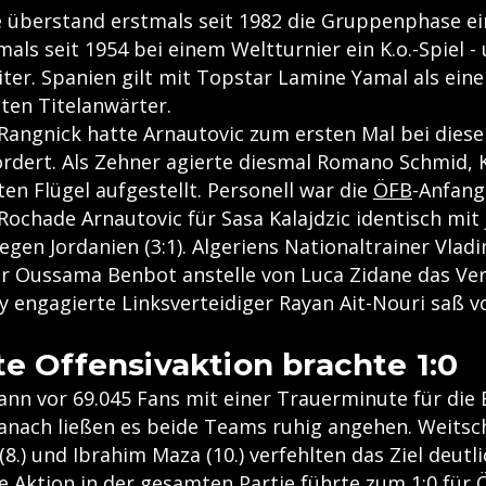
 überstand erstmals seit 1982 die Gruppenphase e
mals seit 1954 bei einem Weltturnier ein K.o.-Spiel -
ter. Spanien gilt mit Topstar Lamine Yamal als eine
ten Titelanwärter.
Rangnick hatte Arnautovic zum ersten Mal bei diese
eordert. Als Zehner agierte diesmal Romano Schmid,
en Flügel aufgestellt. Personell war die
ÖFB
-Anfang
ochade Arnautovic für Sasa Kalajdzic identisch mit 
egen Jordanien (3:1). Algeriens Nationaltrainer Vlad
r Oussama Benbot anstelle von Luca Zidane das Ver
y engagierte Linksverteidiger Rayan Ait-Nouri saß v
te Offensivaktion brachte 1:0
nn vor 69.045 Fans mit einer Trauerminute für die
danach ließen es beide Teams ruhig angehen. Weitsc
(8.) und Ibrahim Maza (10.) verfehlten das Ziel deutli
 Aktion in der gesamten Partie führte zum 1:0 für Ö