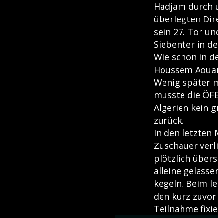
Hadjam durch u
überlegten Dire
sein 27. Tor u
Siebenter in d
Wie schon in de
Houssem Aouar 
Wenig später 
musste die ÖFB
Algerien kein g
zurück.
In den letzten
Zuschauer verli
plötzlich übers
alleine gelasse
kegeln. Beim le
den kurz zuvor 
Teilnahme fixie