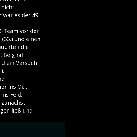
 nicht
 war es der 49.
B-Team vor der
(33.) und einen
auchten die
. Belghali
nd ein Versuch
).
nd
ier ins Out
ins Feld.
r zunächst
gen ließ und