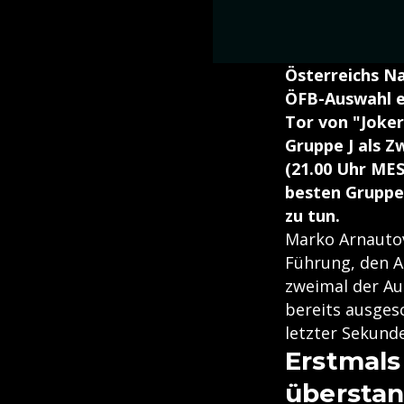
Österreichs Na
ÖFB-Auswahl er
Tor von "Joker
Gruppe J als Z
(21.00 Uhr MES
besten Gruppe
zu tun.
Marko Arnautovi
Führung, den Al
zweimal der Au
bereits ausgesc
letzter Sekunde
Erstmal
übersta