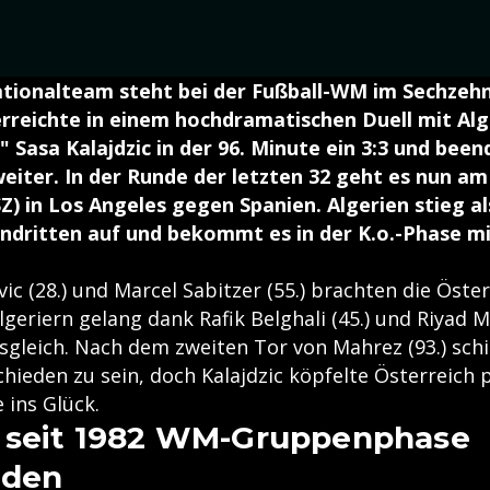
tionalteam steht bei der Fußball-WM im Sechzehnt
reichte in einem hochdramatischen Duell mit Alg
" Sasa Kalajdzic in der 96. Minute ein 3:3 und bee
weiter. In der Runde der letzten 32 geht es nun 
Z) in Los Angeles gegen Spanien. Algerien stieg al
ndritten auf und bekommt es in der K.o.-Phase mi
c (28.) und Marcel Sabitzer (55.) brachten die Öster
geriern gelang dank Rafik Belghali (45.) und Riyad M
sgleich. Nach dem zweiten Tor von Mahrez (93.) sch
hieden zu sein, doch Kalajdzic köpfelte Österreich p
 ins Glück.
s seit 1982 WM-Gruppenphase
nden