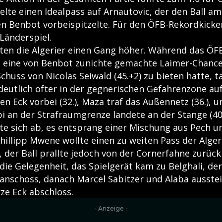
elte einen Idealpass auf Arnautovic, der den Ball am
n Benbot vorbeispitzelte. Für den ÖFB-Rekordkicker
 Länderspiel.
ten die Algerier einen Gang höher. Während das ÖF
 eine von Benbot zunichte gemachte Laimer-Chance 
huss von Nicolas Seiwald (45.+2) zu bieten hatte, t
eutlich öfter in der gegnerischen Gefahrenzone auf
n Eck vorbei (32.), Maza traf das Außennetz (36.), u
i an der Strafraumgrenze landete an der Stange (40.
ete sich ab, es entsprang einer Mischung aus Pech u
illipp Mwene wollte einen zu weiten Pass der Alger
 der Ball prallte jedoch von der Cornerfahne zurück 
die Gelegenheit, das Spielgerät kam zu Belghali, de
 anschoss, danach Marcel Sabitzer und Alaba ausstei
ze Eck abschloss.
- Anzeige -