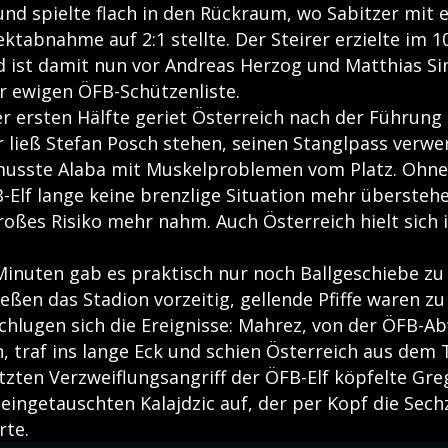
nd spielte flach in den Rückraum, wo Sabitzer mit e
ktabnahme auf 2:1 stellte. Der Steirer erzielte im 1
nd ist damit nun vor Andreas Herzog und Matthias Si
er ewigen ÖFB-Schützenliste.
r ersten Hälfte geriet Österreich nach der Führung 
ließ Stefan Posch stehen, seinen Stanglpass verwe
musste Alaba mit Muskelproblemen vom Platz. Ohne
-Elf lange keine brenzlige Situation mehr überstehe
roßes Risiko mehr nahm. Auch Österreich hielt sich 
 Minuten gab es praktisch nur noch Ballgeschiebe zu
eßen das Stadion vorzeitig, gellende Pfiffe waren z
chlugen sich die Ereignisse: Mahrez, von der ÖFB-Ab
n, traf ins lange Eck und schien Österreich aus dem 
tzten Verzweiflungsangriff der ÖFB-Elf köpfelte Gre
eingetauschten Kalajdzic auf, der per Kopf die Sechz
rte.