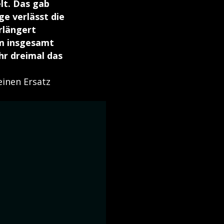
lt. Das gab
e verlässt die
rlängert
rm insgesamt
hr dreimal das
einen Ersatz