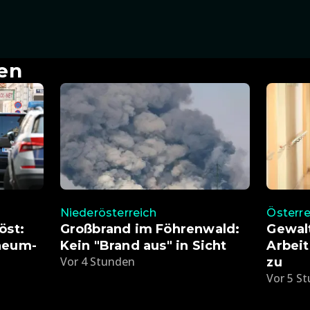
en
Niederösterreich
Österre
öst:
Großbrand im Föhrenwald:
Gewal
heum-
Kein "Brand aus" in Sicht
Arbeit
Vor 4 Stunden
zu
Vor 5 S