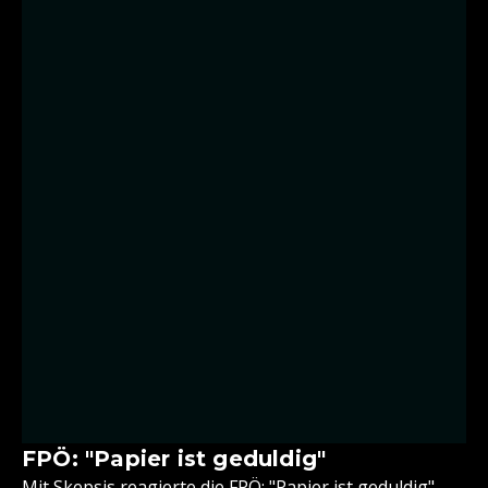
FPÖ: "Papier ist geduldig"
Mit Skepsis reagierte die FPÖ: "Papier ist geduldig",