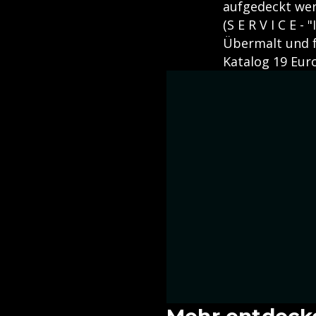
aufgedeckt we
(S E R V I C E 
Übermalt und fr
Katalog 19 Euro
Mehr entdeck