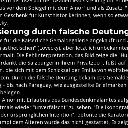
erstmals 1828 auf der Akademieausstellung unter de
us vor dem Spiegel mit dem Amor" und als Zusatz: "
Ein Geschenk für Kunsthistorikerinnen, wenn so etwa
cky.
sierung durch falsche Deutun
 für die Kaiserliche Gemäldegalerie angekauft und 
h ästhetischen" (Lovecky), aber letztlich unbekannt
malt. Die Fehlinterpretation, das Bild zeige die "Hu
dankt die Salzburgerin ihrem Privatzoo -, fußt auf
 die sich mit dem Schicksal der Emilia von Wolfsb
zen. Durch die falsche Deutung bekam das Gemälde
g - bis nach Paraguay, wie ausgestellte Briefmarke
belegen.
er Amor mit Erlaubnis des Bundesdenkmalamtes auf
tmals wieder "unverfälscht" zu sehen. "Die Ikonograf
der ursprünglichen Intention", betonte die Kuratori
mpi dem Älteren wurde das nicht gestattet. Es zeig