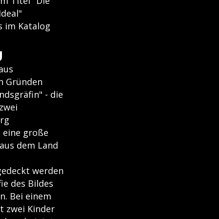
m Titel "Die
Ideal"
s im Katalog
g
aus
en Gründen
ndsgräfin" - die
 zwei
erg
 eine große
n aus dem Land
gedeckt werden
ie des Bildes
n. Bei einem
t zwei Kinder