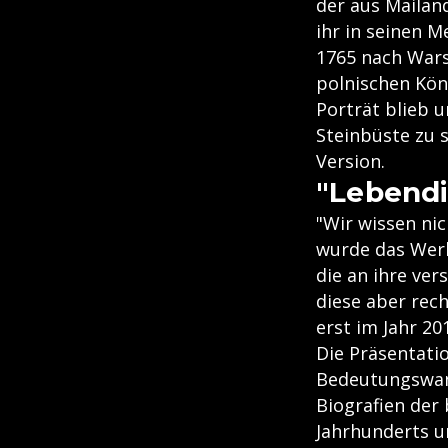
der aus Mailan
ihr in seinen M
1765 nach Wars
polnischen Köni
Porträt blieb u
Steinbüste zu 
Version.
"Lebendi
"Wir wissen ni
wurde das Werk
die an ihre ve
diese aber rech
erst im Jahr 20
Die Präsentati
Bedeutungswand
Biografien der
Jahrhunderts u