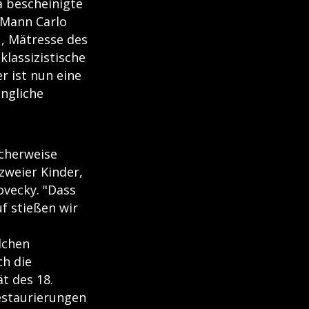
 bescheinigte
m Mann Carlo
u, Mätresse des
klassizistische
r ist nun eine
üngliche
icherweise
zweier Kinder,
ovecky. "Dass
uf stießen wir
lchen
ch die
t des 18.
estaurierungen