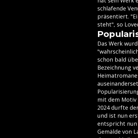
hat sein Werk 
schlafende Ven
präsentiert. "
steht", so Love
Populari
Das Werk wurde
"wahrscheinlic
schon bald über
Bezeichnung ver
Heimatromanen,
auseinanderset
Popularisierun
mit dem Motiv 
2024 durfte d
und ist nun ers
entspricht nun 
Gemälde von La