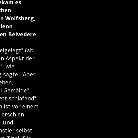
bekam es
schen
on Wolfsberg,
oleon
ren Belvedere
eigelegt" (ab
nen Aspekt der
", wie
g sagte. "Aber
ehen,
i Gemälde".
ett schlafend"
n ist vor einem
 erschien
t- und
stler selbst