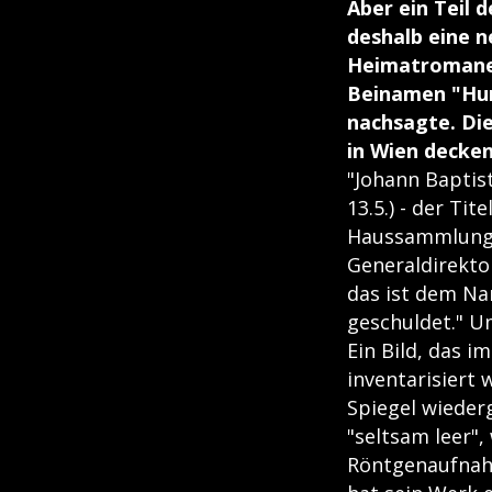
Aber ein Teil 
deshalb eine n
Heimatromanen 
Beinamen "Hun
nachsagte. Di
in Wien decken
"Johann Baptis
13.5.) - der Tit
Haussammlung b
Generaldirektor
das ist dem Na
geschuldet." U
Ein Bild, das 
inventarisiert 
Spiegel wiederg
"seltsam leer",
Röntgenaufnahm