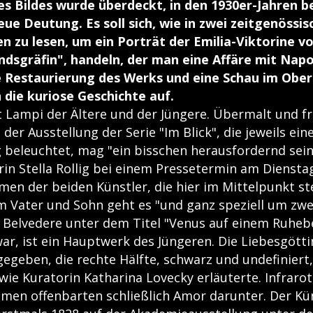
des Bildes wurde überdeckt, in den 1930er-Jahren 
eue Deutung. Es soll sich, wie in zwei zeitgenössi
zu lesen, um ein Porträt der Emilia-Viktorine v
dsgräfin", handeln, der man eine Affäre mit Nap
e Restaurierung des Werks und eine Schau im Obe
 die kuriose Geschichte auf.
t Lampi der Ältere und der Jüngere. Übermalt und fr
el der Ausstellung der Serie "Im Blick", die jeweils ei
eleuchtet, mag "ein bisschen herausfordernd sein
in Stella Rollig bei einem Pressetermin am Diensta
men der beiden Künstler, die hier im Mittelpunkt st
m Vater und Sohn geht es "und ganz speziell um zwe
im Belvedere unter dem Titel "Venus auf einem Ruheb
war, ist ein Hauptwerk des Jüngeren. Die Liebesgötti
egeben, die rechte Hälfte, schwarz und undefiniert,
 wie Kuratorin Katharina Lovecky erläuterte. Infraro
en offenbarten schließlich Amor darunter. Der Kün