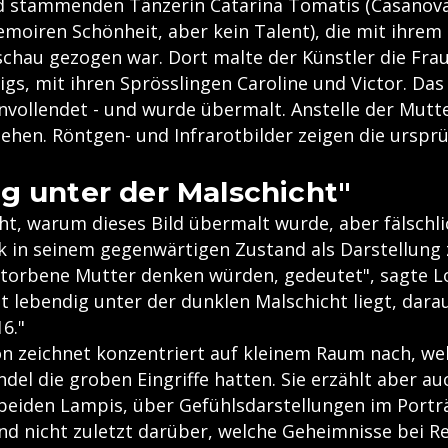
d stammenden Tänzerin Catarina Tomatis (Casanova
emoiren Schönheit, aber kein Talent), die mit ihre
chau gezogen war. Dort malte der Künstler die Fra
gs, mit ihren Sprösslingen Caroline und Victor. Das 
nvollendet - und wurde übermalt. Anstelle der Mutte
sehen. Röntgen- und Infrarotbilder zeigen die urspr
g unter der Malschicht"
cht, warum dieses Bild übermalt wurde, aber fälschl
 in seinem gegenwärtigen Zustand als Darstellung 
rstorbene Mutter denken würden, gedeutet", sagte L
t lebendig unter der dunklen Malschicht liegt, dara
16."
on zeichnet konzentriert auf kleinem Raum nach, we
el die groben Eingriffe hatten. Sie erzählt aber au
 beiden Lampis, über Gefühlsdarstellungen im Porträ
nd nicht zuletzt darüber, welche Geheimnisse bei R