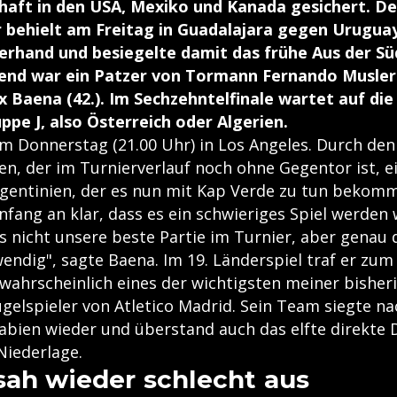
haft in den USA, Mexiko und Kanada gesichert. De
 behielt am Freitag in Guadalajara gegen Uruguay
Oberhand und besiegelte damit das frühe Aus der S
dend war ein Patzer von Tormann Fernando Musler
x Baena (42.). Im Sechzehntelfinale wartet auf die
ppe J, also Österreich oder Algerien.
m Donnerstag (21.00 Uhr) in Los Angeles. Durch den 
n, der im Turnierverlauf noch ohne Gegentor ist, ei
gentinien, der es nun mit Kap Verde zu tun bekomm
fang an klar, dass es ein schwieriges Spiel werden
es nicht unsere beste Partie im Turnier, aber genau 
ndig", sagte Baena. Im 19. Länderspiel traf er zum 
 wahrscheinlich eines der wichtigsten meiner bisheri
ügelspieler von Atletico Madrid. Sein Team siegte n
abien wieder und überstand auch das elfte direkte D
iederlage.
sah wieder schlecht aus