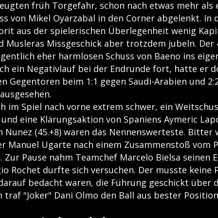
zeugten früh Torgefahr, schon nach etwas mehr als 
ss von Mikel Oyarzabal in den Corner abgelenkt. In 
orit aus der spielerischen Überlegenheit wenig Kapi
d Musleras Missgeschick aber trotzdem jubeln. Der 
igentlich eher harmlosen Schuss von Baeno ins eige
ch ein Negativlauf bei der Endrunde fort, hatte er 
en Gegentoren beim 1:1 gegen Saudi-Arabien und 2:
 ausgesehen.
ch im Spiel nach vorne extrem schwer, ein Weitschu
) und eine Klärungsaktion von Spaniens Aymeric Lap
 Nunez (45.+8) waren das Nennenswerteste. Bitter 
ler Manuel Ugarte nach einem Zusammenstoß vom P
 Zur Pause nahm Teamchef Marcelo Bielsa seinen E
gio Rochet durfte sich versuchen. Der musste keine 
 darauf bedacht waren, die Führung geschickt über d
traf "Joker" Dani Olmo den Ball aus bester Position 