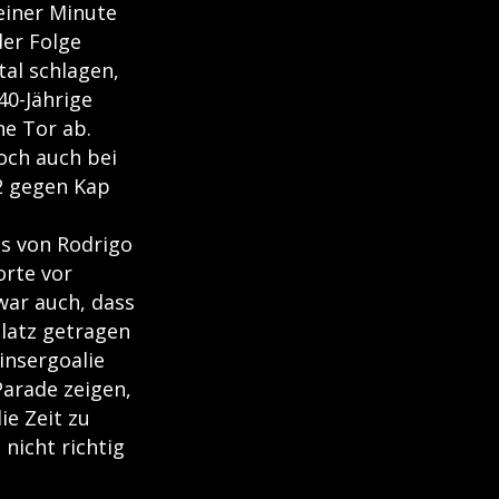
einer Minute
der Folge
tal schlagen,
40-Jährige
ne Tor ab.
doch auch bei
2 gegen Kap
ss von Rodrigo
orte vor
war auch, dass
latz getragen
insergoalie
Parade zeigen,
ie Zeit zu
nicht richtig