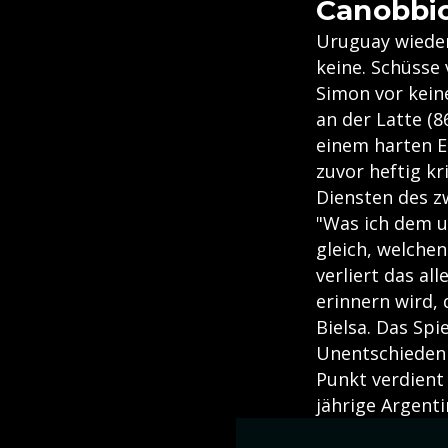
Canobbio
Uruguay wieder
keine. Schüsse 
Simon vor kein
an der Latte (8
einem harten Ei
zuvor heftig kr
Diensten des z
"Was ich dem u
gleich, welchen
verliert das al
erinnern wird, 
Bielsa. Das Spi
Unentschieden 
Punkt verdient 
jährige Argenti