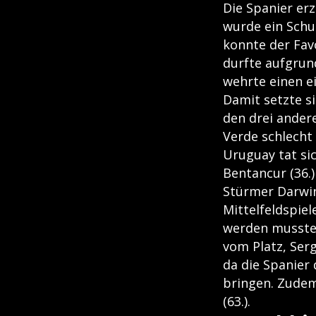
Die Spanier er
wurde ein Schu
konnte der Fav
durfte aufgrun
wehrte einen e
Damit setzte si
den drei ander
Verde schlecht
Uruguay tat si
Bentancur (36.
Stürmer Darwin
Mittelfeldspie
werden musste.
vom Platz, Ser
da die Spanier
bringen. Zudem 
(63.).