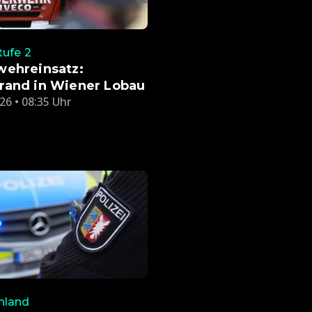
ufe 2
wehreinsatz:
rand in Wiener Lobau
26 • 08:35 Uhr
hland