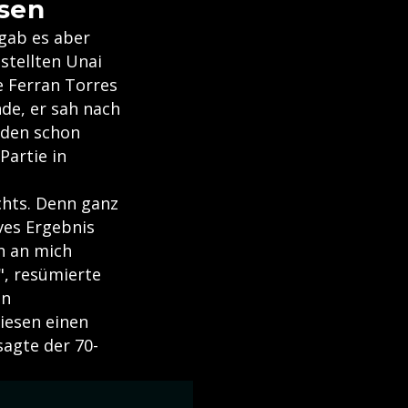
ssen
gab es aber
 stellten Unai
e Ferran Torres
nde, er sah nach
r den schon
Partie in
chts. Denn ganz
ives Ergebnis
h an mich
", resümierte
in
iesen einen
sagte der 70-