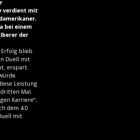
r
 verdient mit
üdamerikaner.
a bei einem
 Iberer der
Erfolg blieb
n Duell mit
t, erspart.
 würde.
diese Leistung
dritten Mal.
gen Karriere",
ach dem 4:0
uell mit