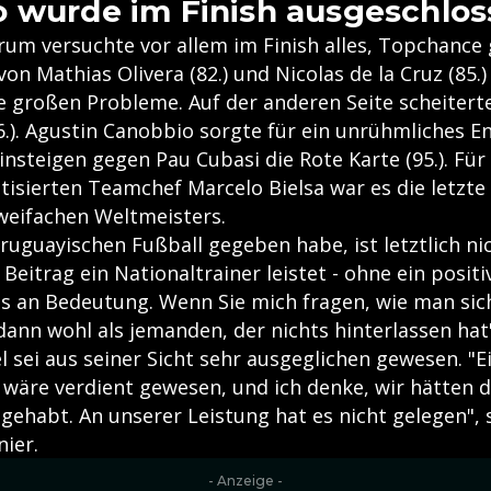
 wurde im Finish ausgeschlo
um versuchte vor allem im Finish alles, Topchance 
von Mathias Olivera (82.) und Nicolas de la Cruz (85.)
e großen Probleme. Auf der anderen Seite scheitert
6.). Agustin Canobbio sorgte für ein unrühmliches E
nsteigen gegen Pau Cubasi die Rote Karte (95.). Fü
itisierten Teamchef Marcelo Bielsa war es die letzte 
weifachen Weltmeisters.
ruguayischen Fußball gegeben habe, ist letztlich ni
 Beitrag ein Nationaltrainer leistet - ohne ein posit
les an Bedeutung. Wenn Sie mich fragen, wie man sic
dann wohl als jemanden, der nichts hinterlassen hat
el sei aus seiner Sicht sehr ausgeglichen gewesen. "E
wäre verdient gewesen, und ich denke, wir hätten d
gehabt. An unserer Leistung hat es nicht gelegen", 
nier.
- Anzeige -