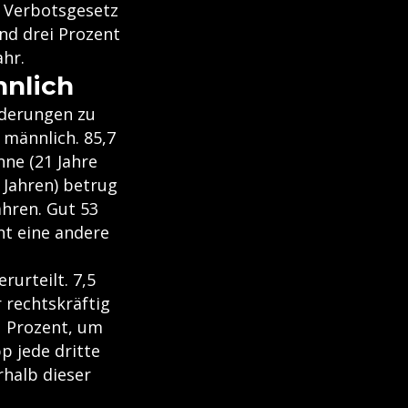
m Verbotsgesetz
und drei Prozent
ahr.
nnlich
nderungen zu
 männlich. 85,7
ne (21 Jahre
 Jahren) betrug
ahren. Gut 53
nt eine andere
rurteilt. 7,5
 rechtskräftig
1 Prozent, um
p jede dritte
rhalb dieser