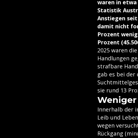
waren in etwa g
Statistik Aust
Anstiegen sei
damit nicht fo
Prozent wenige
Prozent (45.50
2025 waren die
Handlungen geg
strafbare Hand
gab es bei der
Suchtmittelges
sie rund 13 Pro
Weniger
Innerhalb der 
Leib und Leben
wegen versucht
Rückgang (minu