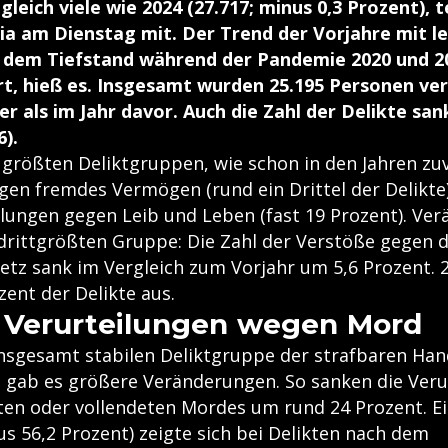
leich viele wie 2024 (27.717; minus 0,3 Prozent), te
ria am Dienstag mit. Der Trend der Vorjahre mit l
t dem Tiefstand während der Pandemie 2020 und 20
rt, hieß es. Insgesamt wurden 25.195 Personen veru
r als im Jahr davor. Auch die Zahl der Delikte san
6).
 größten Deliktgruppen, wie schon in den Jahren zuv
en fremdes Vermögen (rund ein Drittel der Delikte
lungen gegen Leib und Leben (fast 19 Prozent). Ve
 drittgrößten Gruppe: Die Zahl der Verstöße gegen 
etz sank im Vergleich zum Vorjahr um 5,6 Prozent.
zent der Delikte aus.
 Verurteilungen wegen Mord
insgesamt stabilen Deliktgruppe der strafbaren Ha
 gab es größere Veränderungen. So sanken die Veru
en oder vollendeten Mordes um rund 24 Prozent. Ei
s 56,2 Prozent) zeigte sich bei Delikten nach dem