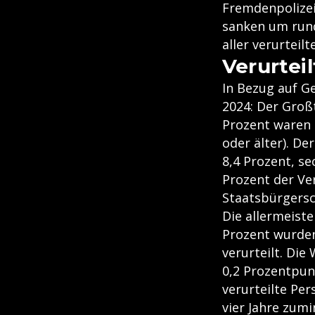
Fremdenpolizei
sanken um rund 
aller verurteil
Verurtei
In Bezug auf G
2024: Der Großt
Prozent waren 
oder älter). De
8,4 Prozent, s
Prozent der Ver
Staatsbürgersc
Die allermeiste
Prozent wurden
verurteilt. Die
0,2 Prozentpun
verurteilte Per
vier Jahre zumi