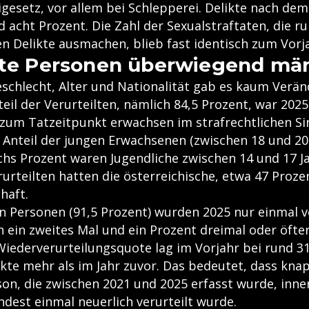
gesetz, vor allem bei Schlepperei. Delikte nach de
acht Prozent. Die Zahl der Sexualstraftaten, die r
ten Delikte ausmachen, blieb fast identisch zum Vorj
lte Personen überwiegend mä
eschlecht, Alter und Nationalität gab es kaum Verä
eil der Verurteilten, nämlich 84,5 Prozent, war 2025
zum Tatzeitpunkt erwachsen im strafrechtlichen Sin
r Anteil der jungen Erwachsenen (zwischen 18 und 20
echs Prozent waren Jugendliche zwischen 14 und 17 J
urteilten hatten die österreichische, etwa 47 Proze
haft.
n Personen (91,5 Prozent) wurden 2025 nur einmal ve
 ein zweites Mal und ein Prozent dreimal oder öfter
 Wiederverurteilungsquote lag im Vorjahr bei rund 3
kte mehr als im Jahr zuvor. Das bedeutet, dass knap
son, die zwischen 2021 und 2025 erfasst wurde, inne
ndest einmal neuerlich verurteilt wurde.