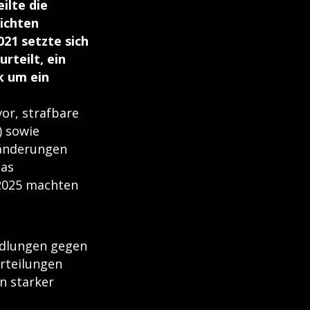
ilte die
eichten
21 setzte sich
rteilt, ein
k um ein
or, strafbare
) sowie
ränderungen
das
 2025 machten
ndlungen gegen
rteilungen
n starker