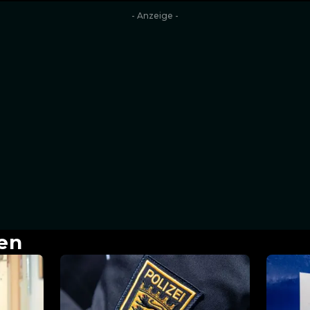
- Anzeige -
en