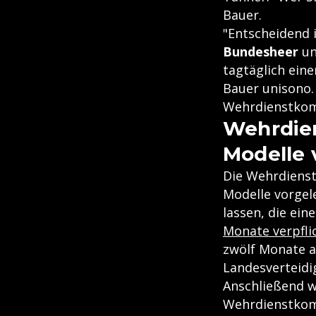
Bauer.
"Entscheidend i
Bundesheer
un
tagtäglich eine
Bauer unisono.
Wehrdienstkomm
Wehrdie
Modelle 
Die Wehrdienst
Modelle vorgele
lassen, die ein
Monate verpfl
zwölf Monate a
Landesverteidi
Anschließend w
Wehrdienstkommi