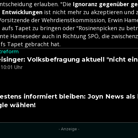
ntscheidung erlauben. "Die
Ignoranz gegenüber ge
d Entwicklungen
ist nicht mehr zu akzeptieren und 
r Vorsitzende der Wehrdienstkommission, Erwin Ham
 aufs Tapet zu bringen oder "Rosinenpicken zu betre
inte Hameseder auch in Richtung SPÖ, die zwischenze
ufs Tapet gebracht hat.
treform
isinger: Volksbefragung aktuell "nicht ei
 10:01 Uhr
stens informiert bleiben: Joyn News als
gle wählen!
- Anzeige -