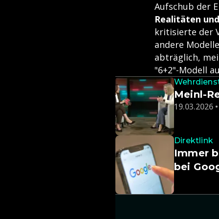
Aufschub der E
Realitäten un
kritisierte de
andere Modelle
abträglich, me
"6+2"-Modell a
Wehrdiens
Meinl-Re
19.03.2026 •
Direktlink
Immer be
bei Goo