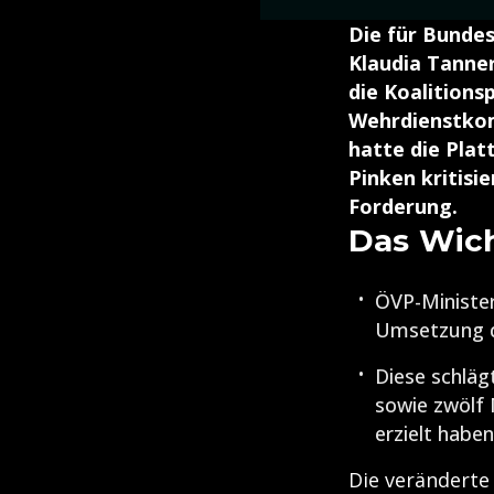
Die für Bunde
Klaudia Tanner
die Koalitions
Wehrdienstkom
hatte die Pla
Pinken kritisi
Forderung.
Das Wich
ÖVP-Minister
Umsetzung d
Diese schlä
sowie zwölf 
erzielt haben
Die veränderte