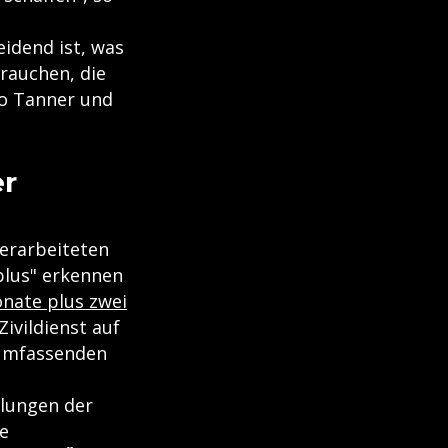
eidend ist, was
rauchen, die
so Tanner und
er
 erarbeiteten
plus" erkennen
nate plus zwei
Zivildienst auf
 umfassenden
lungen der
ie