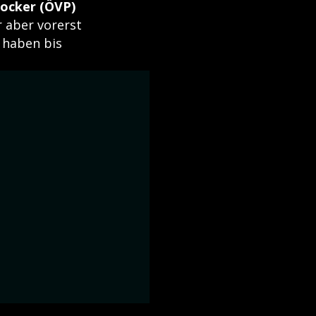
tocker (ÖVP)
 aber vorerst
n haben bis