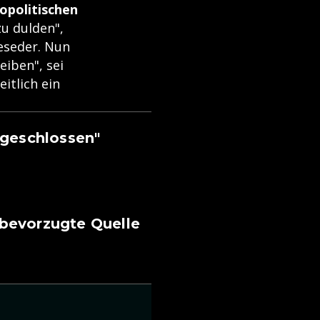
opolitischen
zu dulden",
eseder. Nun
iben", sei
itlich ein
ngeschlossen"
 bevorzugte Quelle