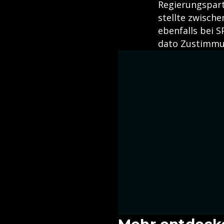
Regierungsparte
stellte zwische
ebenfalls bei S
dato Zustimmun
Mehr entdeck