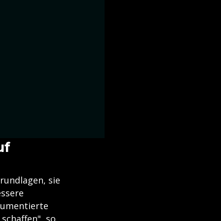
uf
rundlagen, sie
essere
gumentierte
schaffen", so