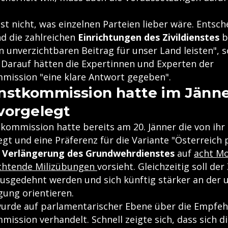
st nicht, was einzelnen Parteien lieber wäre. Entsch
d die zahlreichen
Einrichtungen des Zivildienstes
b
n unverzichtbaren Beitrag für unser Land leisten", 
 Darauf hätten die Expertinnen und Experten der
ission "eine klare Antwort gegeben".
nstkommission hatte im Jänn
vorgelegt
kommission hatte bereits am 20. Jänner die von ihr
gt und eine Präferenz für die Variante "Österreich 
e
Verlängerung des Grundwehrdienstes
auf
acht Mo
ichtende Milizübungen
vorsieht. Gleichzeitig soll der 
usgedehnt werden und sich künftig stärker an der
gung orientieren.
urde auf parlamentarischer Ebene über die Empfeh
ssion verhandelt. Schnell zeigte sich, dass sich d