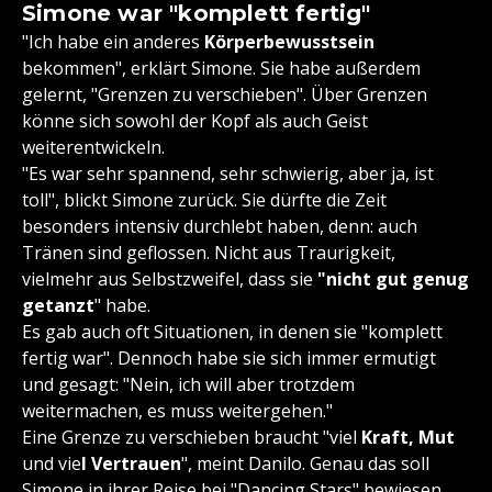
Simone war "komplett fertig"
"Ich habe ein anderes
Körperbewusstsein
bekommen", erklärt Simone. Sie habe außerdem
gelernt, "Grenzen zu verschieben". Über Grenzen
könne sich sowohl der Kopf als auch Geist
weiterentwickeln.
"Es war sehr spannend, sehr schwierig, aber ja, ist
toll", blickt Simone zurück. Sie dürfte die Zeit
besonders intensiv durchlebt haben, denn: auch
Tränen sind geflossen. Nicht aus Traurigkeit,
vielmehr aus Selbstzweifel, dass sie
"nicht gut genug
getanzt
" habe.
Es gab auch oft Situationen, in denen sie "komplett
fertig war". Dennoch habe sie sich immer ermutigt
und gesagt: "Nein, ich will aber trotzdem
weitermachen, es muss weitergehen."
Eine Grenze zu verschieben braucht "viel
Kraft, Mut
und vie
l Vertrauen
", meint Danilo. Genau das soll
Simone in ihrer Reise bei "Dancing Stars" bewiesen