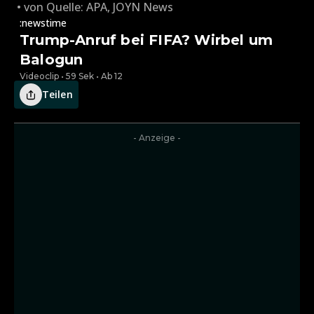
von
Quelle: APA
,
JOYN News
:newstime
Trump-Anruf bei FIFA? Wirbel um
Balogun
Videoclip • 59 Sek • Ab 12
Teilen
- Anzeige -