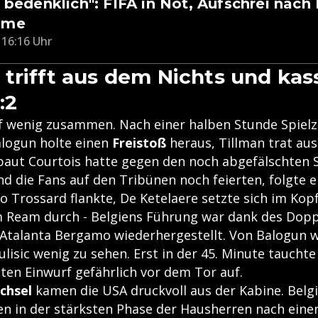
 bedenklich": FIFA in Not, Aufschrei nach
hme
 16:16 Uhr
trifft aus dem Nichts und kass
:2
ef wenig zusammen. Nach einer halben Stunde Spielze
alogun holte einen
Freistoß
heraus, Tillman trat aus
baut Courtois hatte gegen den noch abgefälschten 
d die Fans auf den Tribünen noch feierten, folgte e
 Trossard flankte, De Ketelaere setzte sich im Kopf
 Ream durch - Belgiens Führung war dank des Dop
 Atalanta Bergamo wiederhergestellt. Von Balogun 
ulisic wenig zu sehen. Erst in der 45. Minute tauchte
ten Einwurf gefährlich vor dem Tor auf.
chsel
kamen die USA druckvoll aus der Kabine. Belgi
tten in der stärksten Phase der Hausherren nach ein