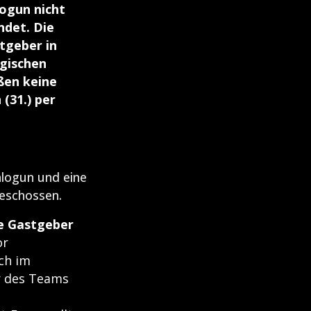
logun nicht
ndet. Die
tgeber in
lgischen
eßen keine
(31.) per
logun und eine
eschossen.
te Gastgeber
or
ch im
r des Teams