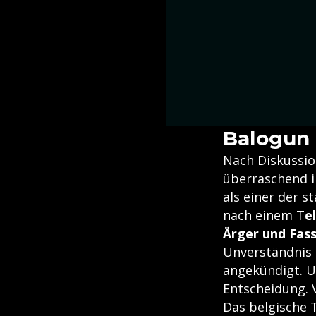
Balogun i
Nach Diskussio
überraschend i
als einer der 
nach einem T
e
Ärger und Fas
Unverständnis a
angekündigt. U
Entscheidung. V
Das belgische 