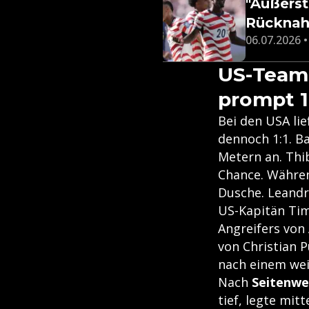
"Äußerst
Rückna
06.07.2026 •
US-Team 
prompt 1
Bei den USA li
dennoch 1:1. B
Metern an. Thi
Chance. Währen
Dusche. Leandro
US-Kapitän Tim
Angreifers von
von Christian P
nach einem wei
Nach
Seitenwe
tief, legte mi