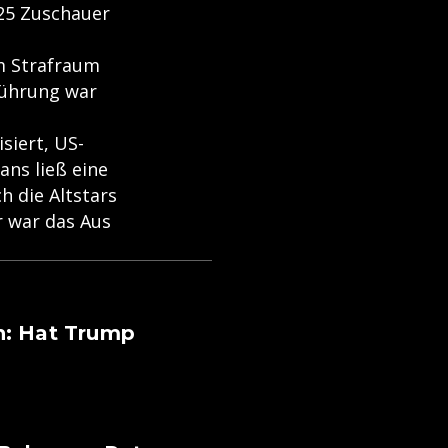
25 Zuschauer
im Strafraum
 Führung war
siert, US-
ans ließ eine
h die Altstars
r war das Aus
en: Hat Trump