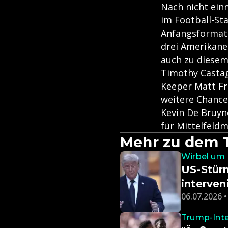
Nach nicht ein
im Football-Sta
Anfangsformati
drei Amerikaner
auch zu diesem
Timothy Castag
Keeper Matt Fr
weitere Chance
Kevin De Bruyne
für Mittelfeld
Mehr zu dem
Wirbel um 
US-Stürm
interven
06.07.2026 •
Trump-Inte