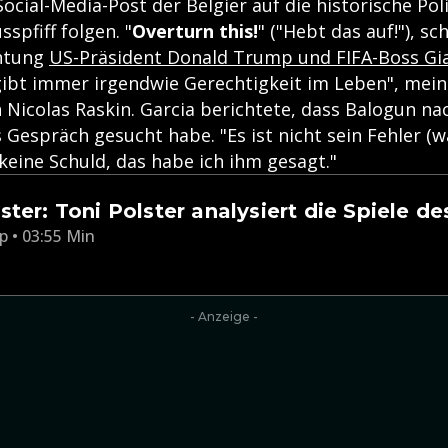
ocial-Media-Post der Belgier auf die historische Poli
spfiff folgen. "
Overturn this!
" ("Hebt das auf!"), sc
chtung
US-Präsident Donald Trump und FIFA-Boss Gia
 gibt immer irgendwie Gerechtigkeit im Leben", mein
 Nicolas Raskin. Garcia berichtete, dass Balogun n
s Gespräch gesucht habe. "Es ist nicht sein Fehler (wa
 keine Schuld, das habe ich ihm gesagt."
ster: Toni Polster analysiert die Spiele d
p • 03:55 Min
- Anzeige -