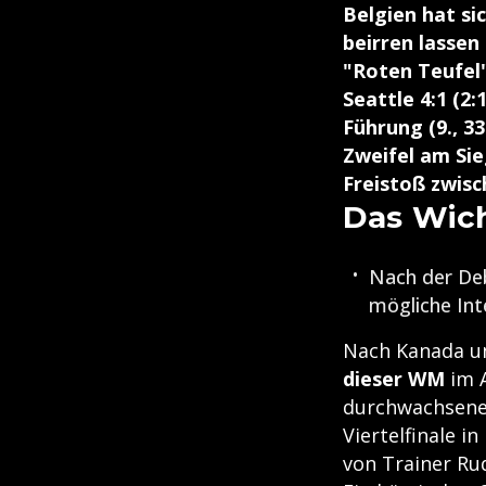
Belgien hat si
beirren lassen
"Roten Teufel"
Seattle 4:1 (2
Führung (9., 3
Zweifel am Sie
Freistoß zwisc
Das Wich
Nach der Deb
mögliche Int
Nach Kanada un
dieser WM
im A
durchwachsener
Viertelfinale i
von Trainer Rud