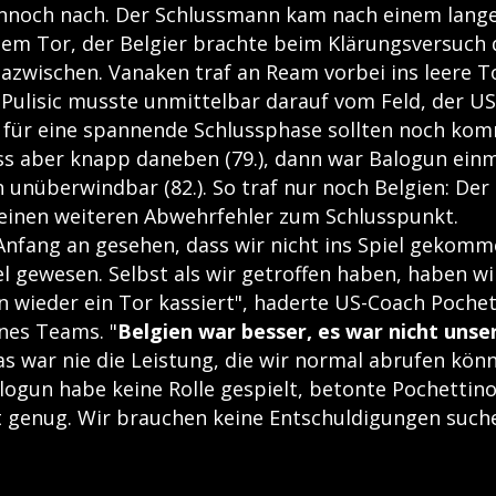
nnoch nach. Der Schlussmann kam nach einem lange
dem Tor, der Belgier brachte beim Klärungsversuch
azwischen. Vanaken traf an Ream vorbei ins leere T
Pulisic musste unmittelbar darauf vom Feld, der US
 für eine spannende Schlussphase sollten noch ko
ss aber knapp daneben (79.), dann war Balogun einm
 unüberwindbar (82.). So traf nur noch Belgien: De
einen weiteren Abwehrfehler zum Schlusspunkt.
 Anfang an gesehen, dass wir nicht ins Spiel gekomm
el gewesen. Selbst als wir getroffen haben, haben wi
n wieder ein Tor kassiert", haderte US-Coach Pochet
ines Teams. "
Belgien war besser, es war nicht unse
as war nie die Leistung, die wir normal abrufen könn
ogun habe keine Rolle gespielt, betonte Pochettino
t genug. Wir brauchen keine Entschuldigungen suche