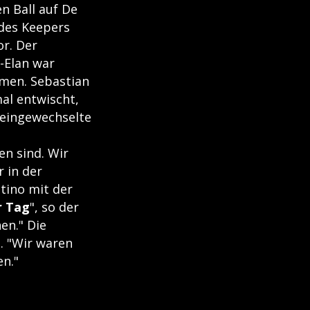
n Ball auf De
 des Keepers
or. Der
-Elan war
mmen. Sebastian
al entwischt,
r eingewechselte
en sind. Wir
r in der
tino mit der
r Tag
", so der
en." Die
. "Wir waren
n."