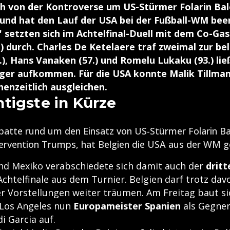
ch von der Kontroverse um US-Stürmer Folarin Ba
 und hat den Lauf der USA bei der Fußball-WM bee
 setzten sich im Achtelfinal-Duell mit dem Co-Gas
:1) durch. Charles De Ketelaere traf zweimal zur be
3.), Hans Vanaken (57.) und Romelu Lukaku (93.) li
ger aufkommen. Für die USA konnte Malik Tillman 
henzeitlich ausgleichen.
tigste in Kürze
atte rund um den Einsatz von US-Stürmer Folarin Ba
ervention Trumps, hat Belgien die USA aus der WM g
d Mexiko verabschiedete sich damit auch der
drit
chtelfinale aus dem Turnier. Belgien darf trotz dav
 Vorstellungen weiter träumen. Am Freitag baut si
n Los Angeles nun
Europameister Spanien
als Gegne
i Garcia auf.