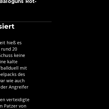
 Baloguns Rot-
iert
it hieß es
 rund 20
Schuss keine
ine kalte
ballduell mit
pelpacks des
war wie auch
 der Angreifer
en verteidigte
em Patzer von