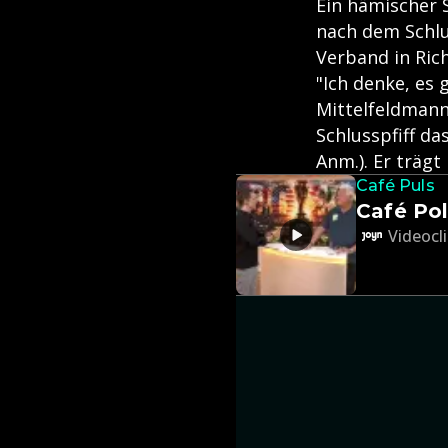
Ein hämischer S
nach dem Schlus
Verband in Ri
"Ich denke, es
Mittelfeldmann
Schlusspfiff da
Anm.). Er trägt
Café Puls
Café Pol
Videocli