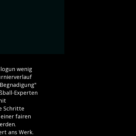
alogun wenig
rnierverlauf
 "Begnadigung"
ßball-Experten
mit
e Schritte
einer fairen
werden.
ert ans Werk.