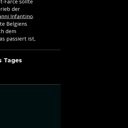
t-Farce sollte
hrieb der
nni Infantino
.
te Belgiens
ach dem
s passiert ist,
es Tages