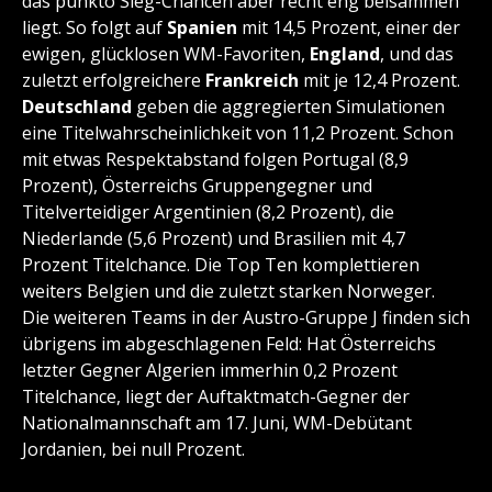
das punkto Sieg-Chancen aber recht eng beisammen
liegt. So folgt auf
Spanien
mit 14,5 Prozent, einer der
ewigen, glücklosen WM-Favoriten,
England
, und das
zuletzt erfolgreichere
Frankreich
mit je 12,4 Prozent.
Deutschland
geben die aggregierten Simulationen
eine Titelwahrscheinlichkeit von 11,2 Prozent. Schon
mit etwas Respektabstand folgen Portugal (8,9
Prozent), Österreichs Gruppengegner und
Titelverteidiger Argentinien (8,2 Prozent), die
Niederlande (5,6 Prozent) und Brasilien mit 4,7
Prozent Titelchance. Die Top Ten komplettieren
weiters Belgien und die zuletzt starken Norweger.
Die weiteren Teams in der Austro-Gruppe J finden sich
übrigens im abgeschlagenen Feld: Hat Österreichs
letzter Gegner Algerien immerhin 0,2 Prozent
Titelchance, liegt der Auftaktmatch-Gegner der
Nationalmannschaft am 17. Juni, WM-Debütant
Jordanien, bei null Prozent.