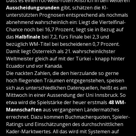
Dass es einen rot-weiß-roten Anstrich in den weiteren
Ausscheidungsrunden
gibt, schätzen die KI-
unterstützten Prognosen entsprechend als nochmals
abnehmend wahrscheinlich ein: Liegt die Viertelfinal-
Chance noch bei 16,7 Prozent, liegt sie in Bezug auf
das
Halbfinale
bei 7,2, fürs Finale bei 2,3 und
bezüglich WM-Titel bei bescheidenen 0,7 Prozent.
Damit liegt Österreich als 21. wahrscheinlichster
Weltmeister gleich auf mit der Türkei - knapp hinter
Ecuador und vor Kanada.
Die nackten Zahlen, die den hierzulande so gerne
hoch fliegenden Träumen entgegenstehen, speisen
sich aus unterschiedlichen Datenquellen, heißt es am
Mittwoch in einer Aussendung der Uni Innsbruck. So
etwa wird die Spielstärke der heuer erstmals
48 WM-
Mannschaften
aus vergangenen Ländermatches
errechnet. Dazu kommen Buchmacherquoten, Spieler-
Ratings und Einschätzungen des durchschnittlichen
Kader-Marktwertes. All das wird mit Systemen auf