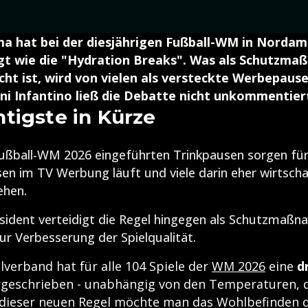
 hat bei der diesjährigen Fußball-WM in Nordame
gt wie die "Hydration Breaks". Was als Schutzm
cht ist, wird von vielen als versteckte Werbepause 
ni Infantino ließ die Debatte nicht unkommentier
tigste in Kürze
Fußball-WM 2026 eingeführten Trinkpausen sorgen für 
n im TV Werbung läuft und viele darin eher wirtscha
ehen.
sident verteidigt die Regel hingegen als Schutzmaßn
zur Verbesserung der Spielqualität.
verband hat für alle 104 Spiele der
WM 2026
eine
d
geschrieben - unabhängig von den Temperaturen, d
 dieser neuen Regel möchte man das Wohlbefinden d