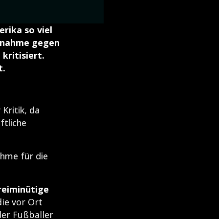
rika so viel
aßnahme gegen
kritisiert.
t.
Kritik, da
ftliche
ahme für die
reiminütige
ie vor Ort
er Fußballer