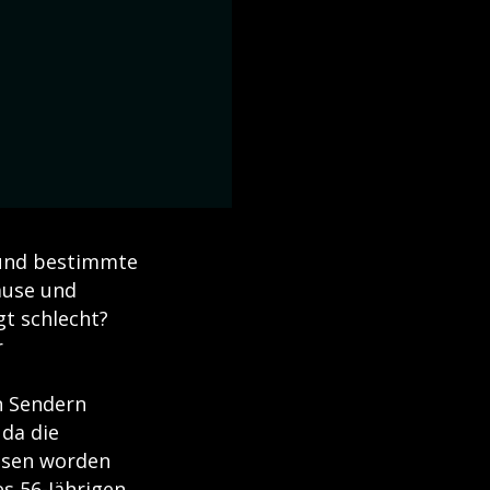
 und bestimmte
ause und
gt schlecht?
r
n Sendern
 da die
ossen worden
s 56-Jährigen