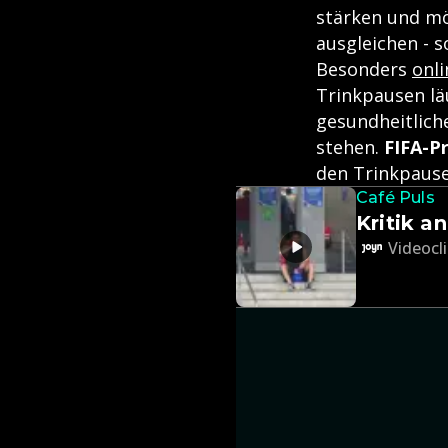
stärken und mö
ausgleichen - s
Besonders
onli
Trinkpausen läu
gesundheitlich
stehen.
FIFA-Pr
den Trinkpause
Café Puls
Kritik a
Videocli