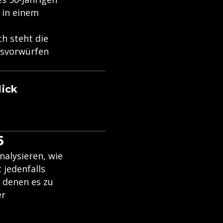
n in einem
ch steht die
gsvorwürfen
lick
6
nalysieren, wie
 jedenfalls
n denen es zu
er