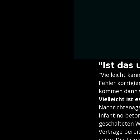
"Ist das
"Vielleicht ka
Fehler korrigi
kommen dann wi
Vielleicht ist 
Nachrichtenage
Infantino beto
geschalteten 
Verträge berei
seien. Die Tri