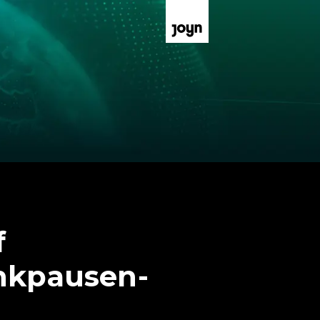
f
inkpausen-