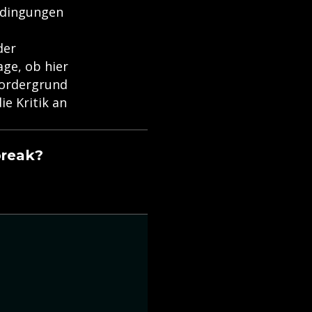
edingungen
der
age, ob hier
Vordergrund
ie Kritik an
break?