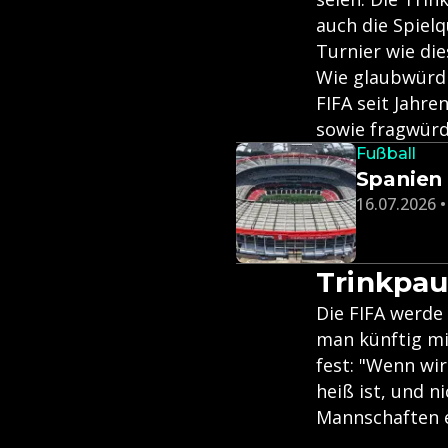
auch die Spielq
Turnier wie die
Wie glaubwürdig
FIFA seit Jahr
sowie fragwürdi
Fußball
Spanien 
16.07.2026 •
Trinkpau
Die FIFA werde
man künftig mi
fest: "Wenn wi
heiß ist, und n
Mannschaften 