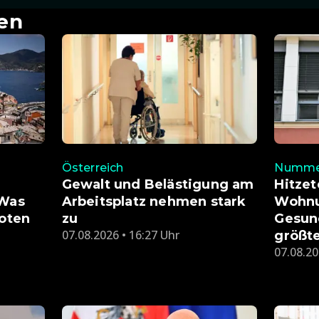
en
Österreich
Nummer
Gewalt und Belästigung am
Hitzet
 Was
Arbeitsplatz nehmen stark
Wohnu
boten
zu
Gesund
07.08.2026 • 16:27 Uhr
größt
07.08.20