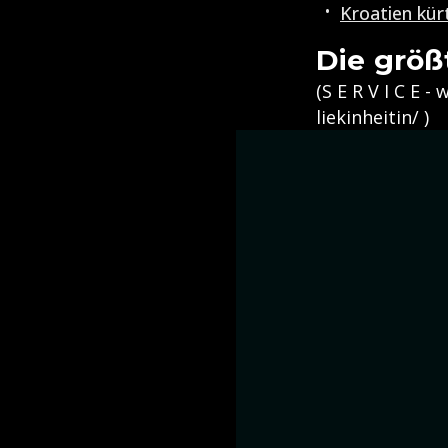
Kroatien kür
Die größ
(S E R V I C E 
liekinheitin/ )