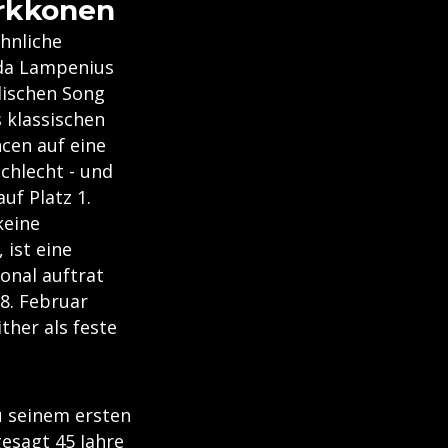
arkkonen
hnliche
nda Lampenius
lischen Song
s klassischen
cen auf eine
schlecht - und
uf Platz 1.
keine
 ist eine
ional auftrat
8. Februar
ther als feste
u seinem ersten
esagt 45 Jahre