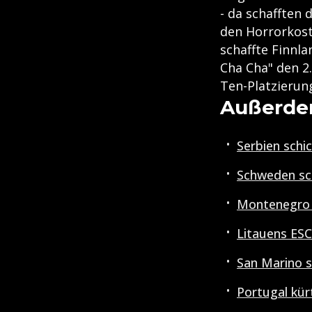
- da schafften 
den Horrorkost
schaffte Finnla
Cha Cha" den 2
Ten-Platzierun
Außerde
Serbien schi
Schweden sch
Montenegro 
Litauens ES
San Marino s
Portugal kü