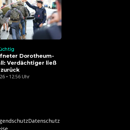
lüchtig
fneter Dorotheum-
ll: Verdächtiger ließ
 zurück
26 • 12:56 Uhr
ugendschutz
Datenschutz
ise