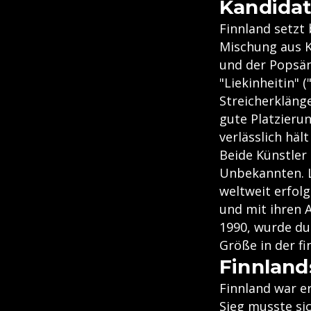
Kandidat
Finnland setzt
Mischung aus K
und der Popsä
"Liekinheitin" 
Streicherkläng
gute Platzierun
verlässlich hä
Beide Künstler 
Unbekannten. L
weltweit erfolg
und mit ihren 
1990, wurde dur
Größe in der fi
Finnland
Finnland war e
Sieg musste si