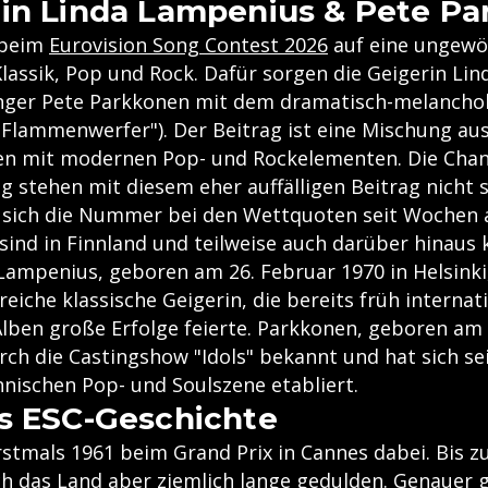
in Linda Lampenius & Pete P
 beim
Eurovision Song Contest 2026
auf eine ungewö
lassik, Pop und Rock. Dafür sorgen die Geigerin Li
nger Pete Parkkonen mit dem dramatisch-melancho
("Flammenwerfer"). Der Beitrag ist eine Mischung au
en mit modernen Pop- und Rockelementen. Die Chan
g stehen mit diesem eher auffälligen Beitrag nicht 
lt sich die Nummer bei den Wettquoten seit Wochen a
sind in Finnland und teilweise auch darüber hinaus 
ampenius, geboren am 26. Februar 1970 in Helsinki,
reiche klassische Geigerin, die bereits früh internat
Alben große Erfolge feierte. Parkkonen, geboren am 
ch die Castingshow "Idols" bekannt und hat sich sei
nnischen Pop- und Soulszene etabliert.
s ESC-Geschichte
rstmals 1961 beim Grand Prix in Cannes dabei. Bis z
ch das Land aber ziemlich lange gedulden. Genauer g