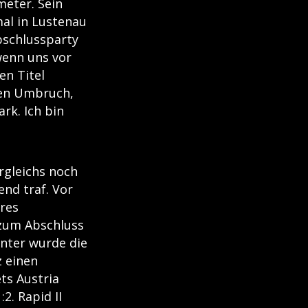
meter. Sein
mal in Lustenau
bschlussparty
wenn uns vor
en Titel
nen Umbruch,
rk. Ich bin
rgleichs noch
end traf. Vor
eres
 zum Abschluss
enter wurde die
z einen
ts Austria
2. Rapid II