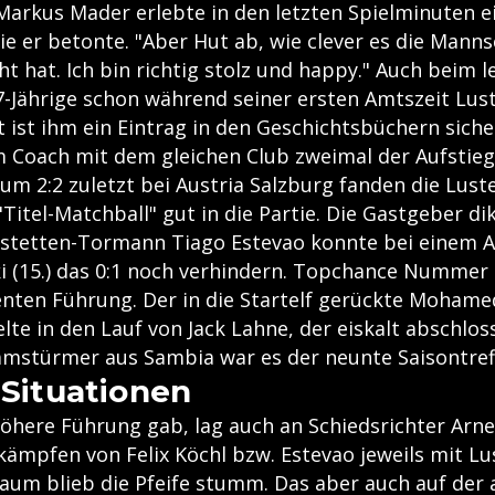
 Markus Mader erlebte in den letzten Spielminuten 
ie er betonte. "Aber Hut ab, wie clever es die Manns
 hat. Ich bin richtig stolz und happy." Auch beim l
7-Jährige schon während seiner ersten Amtszeit Lus
 ist ihm ein Eintrag in den Geschichtsbüchern siche
m Coach mit dem gleichen Club zweimal der Aufstieg
um 2:2 zuletzt bei Austria Salzburg fanden die Lust
Titel-Matchball" gut in die Partie. Die Gastgeber di
stetten-Tormann Tiago Estevao konnte bei einem A
i (15.) das 0:1 noch verhindern. Topchance Nummer 
enten Führung. Der in die Startelf gerückte Moham
te in den Lauf von Jack Lahne, der eiskalt abschloss 
amstürmer aus Sambia war es der neunte Saisontref
 Situationen
höhere Führung gab, lag auch an Schiedsrichter Arne
ikämpfen von Felix Köchl bzw. Estevao jeweils mit 
aum blieb die Pfeife stumm. Das aber auch auf der 