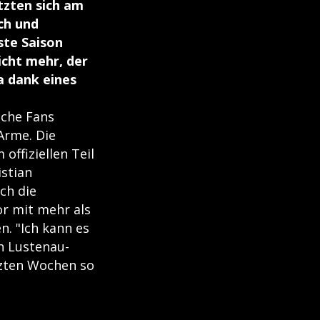
etzten sich am
ch und
ste Saison
icht mehr, der
a dank eines
iche Fans
 Arme. Die
offiziellen Teil
stian
ch die
or mit mehr als
. "Ich kann es
h Lustenau-
tzten Wochen so