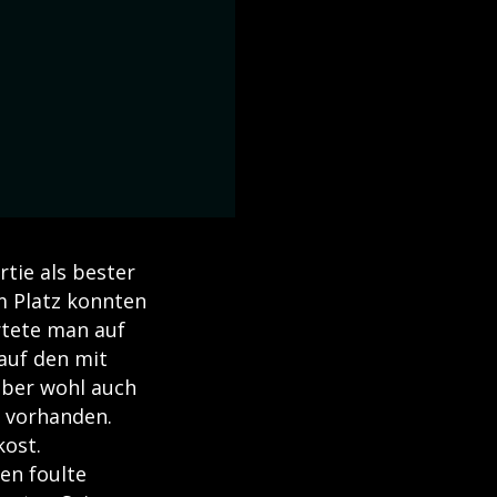
tie als bester
m Platz konnten
rtete man auf
auf den mit
aber wohl auch
r vorhanden.
kost.
en foulte