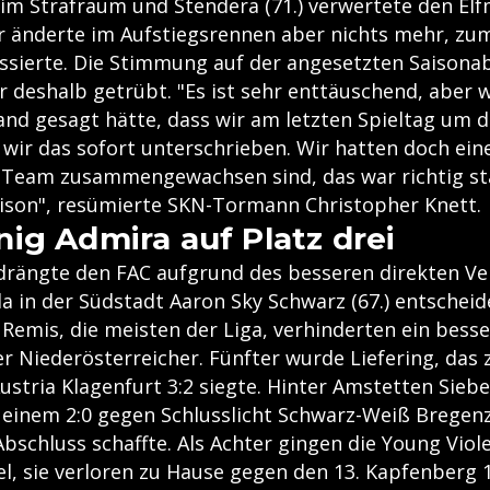
 im Strafraum und Stendera (71.) verwertete den Elf
or änderte im Aufstiegsrennen aber nichts mehr, zu
ssierte. Die Stimmung auf der angesetzten Saisona
r deshalb getrübt. "Es ist sehr enttäuschend, aber 
and gesagt hätte, dass wir am letzten Spieltag um d
n wir das sofort unterschrieben. Wir hatten doch ei
s Team zusammengewachsen sind, das war richtig sta
Saison", resümierte SKN-Tormann Christopher Knett.
ig Admira auf Platz drei
drängte den FAC aufgrund des besseren direkten Ve
da in der Südstadt Aaron Sky Schwarz (67.) entscheid
 Remis, die meisten der Liga, verhinderten ein bess
r Niederösterreicher. Fünfter wurde Liefering, das
ustria Klagenfurt 3:2 siegte. Hinter Amstetten Sieb
t einem 2:0 gegen Schlusslicht Schwarz-Weiß Bregen
bschluss schaffte. Als Achter gingen die Young Viole
l, sie verloren zu Hause gegen den 13. Kapfenberg 1: