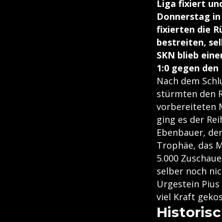
Liga fixiert u
Donnerstag in
fixierten die 
bestreiten, sel
SKN blieb eine
1:0 gegen den 
Nach dem Schlu
stürmten den Ra
vorbereiteten M
ging es der Re
Ebenbauer, der
Trophäe, das M
5.000 Zuschaue
selber noch ni
Urgestein Pius
viel Kraft geko
Historis