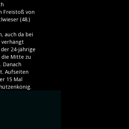
ch
n Freistoß von
lwieser (48.)
n, auch da bei
r verhängt
der 24-jährige
 die Mitte zu
g. Danach
t. Aufseiten
er 15 Mal
chützenkönig.