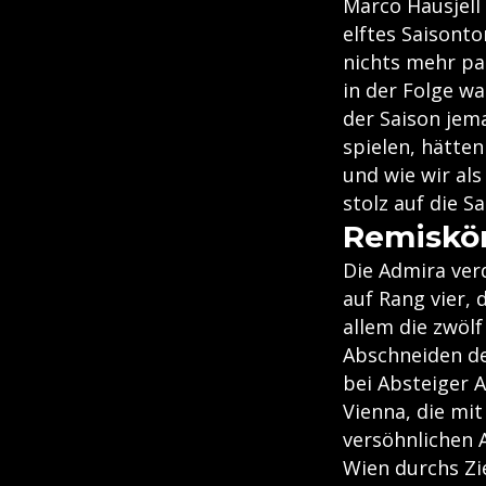
Marco Hausjell
elftes Saisont
nichts mehr pa
in der Folge wa
der Saison jem
spielen, hätte
und wie wir al
stolz auf die 
Remiskön
Die Admira ver
auf Rang vier, 
allem die zwölf
Abschneiden de
bei Absteiger A
Vienna, die mi
versöhnlichen A
Wien durchs Zie