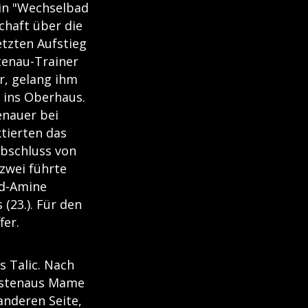
ein "Wechselbad
chaft über die
etzten Aufstieg
tenau-Trainer
r, gelang ihm
 ins Oberhaus.
enauer bei
ktierten das
bschluss von
zwei führte
ed-Amine
(23.). Für den
fer.
s Talic. Nach
Lustenaus Mame
anderen Seite,