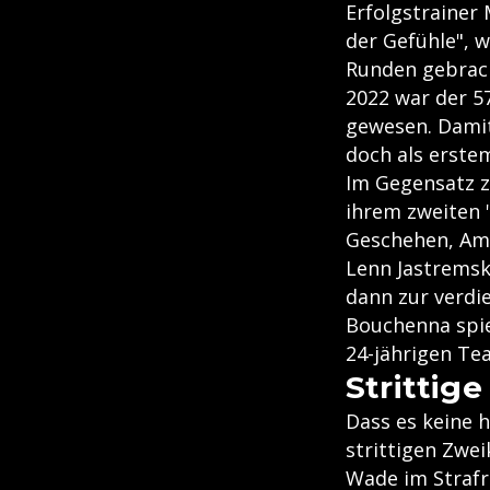
Erfolgstrainer
der Gefühle", w
Runden gebracht
2022 war der 5
gewesen. Damit
doch als erste
Im Gegensatz z
ihrem zweiten "
Geschehen, Am
Lenn Jastremsk
dann zur verdi
Bouchenna spiel
24-jährigen Te
Strittige
Dass es keine 
strittigen Zwe
Wade im Strafr