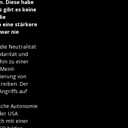
n. Diese habe
s gibt es keine
die
a eine stärkere
 war nie
die Neutralität
darität und
hin zu einer
 Meinl-
sierung von
treiben. Der
Angriffs auf
ische Autonomie
 der USA
ch mit einer