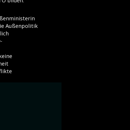
TO bilden.
ßenministerin
die Außenpolitik
lich
-
keine
heit
likte