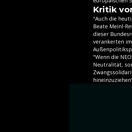
europäischen St
Kritik v
"Auch die heut
Beate Meinl-Rei
dieser Bundesr
verankerten im
Außenpolitiksp
"Wenn die NEOS
Neutralität, so
Zwangssolidarit
hineinzuziehen"