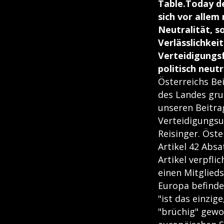
Table.Today d
sich vor allem
Neutralität, s
Verlässlichkei
Verteidigungsf
politisch neutr
Österreichs Bei
des Landes gru
unseren Beitrag
Verteidigungsun
Reisinger. Öste
Artikel 42 Abs
Artikel verpfli
einen Mitglied
Europa befinde
"ist das einzig
"brüchig" gewo