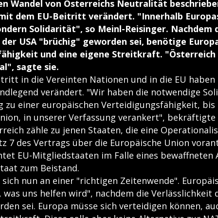
en Wandel von Österreichs Neutralität beschriebe
 mit dem EU-Beitritt verändert. "Innerhalb Europa
ondern Solidarität", so Meinl-Reisinger. Nachdem 
t der USA "brüchig" geworden sei, benötige Europ
ähigkeit und eine eigene Streitkraft. "Österreich
al", sagte sie.
tritt in die Vereinten Nationen und in die EU haben 
ndlegend verändert. "Wir haben die notwendige Soli
 zu einer europäischen Verteidigungsfähigkeit, bis 
ion, in unserer Verfassung verankert", bekräftigte
rreich zähle zu jenen Staaten, die eine Operationali
atz 7 des Vertrags über die Europäische Union voran
chtet EU-Mitgliedstaaten im Falle eines bewaffneten 
staat zum Beistand.
 sich nun an einer "richtigen Zeitenwende". Europä
e, was uns helfen wird", nachdem die Verlässlichkeit
rden sei. Europa müsse sich verteidigen können, au