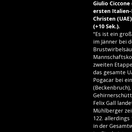
Giulio Ciccone
ersten Italien
Christen (UAE)
(+10 Sek.).
"Es ist ein gro
im Jänner bei 
Brustwirbelsäul
Mannschaftskol
zweiten Etappe
das gesamte U
Pogacar bei ei
(Beckenbruch), 
Gehirnerschütt
Felix Gall lan
Mühlberger zeit
122. allerdings
in der Gesamtw