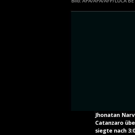
Bild: APA/APA/AFP/LUCA BE
Jhonatan Narva
Catanzaro übe
siegte nach 3: