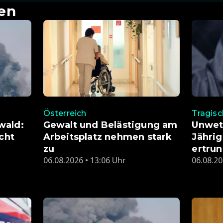
en
Österreich
Tragisc
wald:
Gewalt und Belästigung am
Unwet
icht
Arbeitsplatz nehmen stark
Jährig
zu
ertru
06.08.2026 • 13:06 Uhr
06.08.20