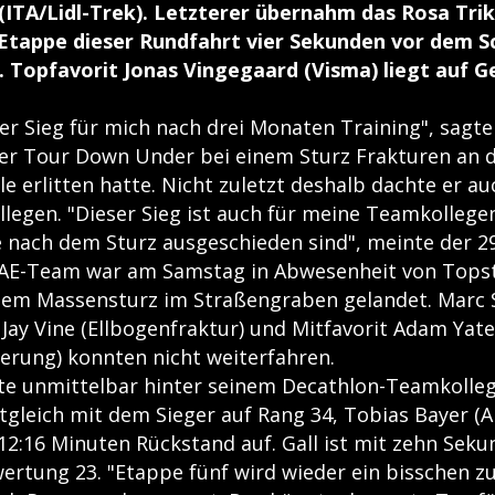
 (ITA/Lidl-Trek). Letzterer übernahm das Rosa Tri
-Etappe dieser Rundfahrt vier Sekunden vor dem S
. Topfavorit Jonas Vingegaard (Visma) liegt auf 
ßer Sieg für mich nach drei Monaten Training", sagte
der Tour Down Under bei einem Sturz Frakturen an 
e erlitten hatte. Nicht zuletzt deshalb dachte er au
legen. "Dieser Sieg ist auch für meine Teamkollegen
 nach dem Sturz ausgeschieden sind", meinte der 29-
AE-Team war am Samstag in Abwesenheit von Topst
nem Massensturz im Straßengraben gelandet. Marc 
Jay Vine (Ellbogenfraktur) und Mitfavorit Adam Yates
erung) konnten nicht weiterfahren.
dete unmittelbar hinter seinem Decathlon-Teamkolle
gleich mit dem Sieger auf Rang 34, Tobias Bayer (Alp
 12:16 Minuten Rückstand auf. Gall ist mit zehn Se
ertung 23. "Etappe fünf wird wieder ein bisschen 