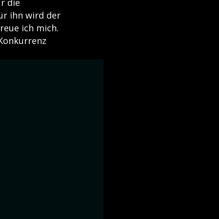
r die
ür ihn wird der
reue ich mich.
e Konkurrenz