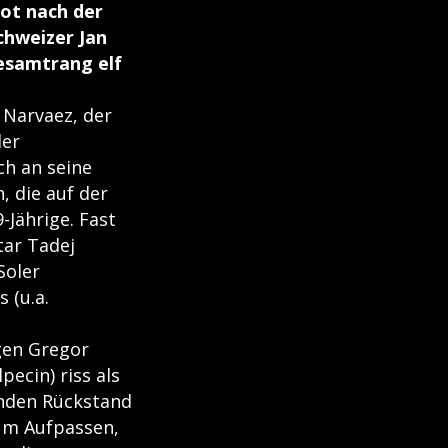
kot nach der
chweizer Jan
Gesamtrang elf
 Narvaez, der
der
ch an seine
, die auf der
Jährige. Fast
ar Tadej
Soler
 (u.a.
gen Gregor
ecin) riss als
kunden Rückstand
zum Aufpassen,