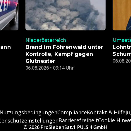
Niederösterreich
Umset
Mann
Brand im Föhrenwald unter
Lohntr
Kontrolle, Kampf gegen
Schum
06.08.20
Glutnester
06.08.2026 • 09:14 Uhr
Nutzungsbedingungen
Compliance
Kontakt & Hilfe
J
Barrierefreiheit
Cookie Hinwe
tenschutzeinstellungen
© 2026 ProSiebenSat.1 PULS 4 GmbH