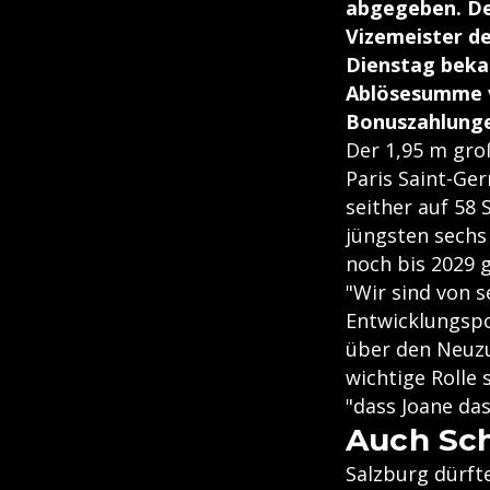
abgegeben. De
Vizemeister de
Dienstag bekan
Ablösesumme v
Bonuszahlungen
Der 1,95 m gro
Paris Saint-Ge
seither auf 58 
jüngsten sechs
noch bis 2029 g
"Wir sind von 
Entwicklungspo
über den Neuz
wichtige Rolle
"dass Joane das
Auch Sch
Salzburg dürft