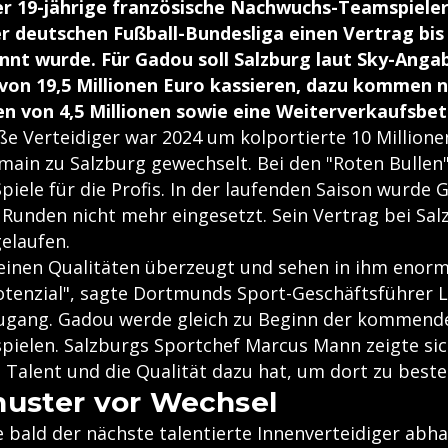
r 19-jährige französische Nachwuchs-Teamspieler
r deutschen Fußball-Bundesliga einen Vertrag bis
nt wurde. Für Gadou soll Salzburg laut Sky-Anga
on 19,5 Millionen Euro kassieren, dazu kommen 
 von 4,5 Millionen sowie eine Weiterverkaufsbet
ße Verteidiger war 2024 um kolportierte 10 Millione
rmain zu Salzburg gewechselt. Bei den "Roten Bullen
Spiele für die Profis. In der laufenden Saison wurde 
 Runden nicht mehr eingesetzt. Sein Vertrag bei Sa
elaufen.
seinen Qualitäten überzeugt und sehen in ihm enorm
tenzial", sagte Dortmunds Sport-Geschäftsführer L
ugang. Gadou werde gleich zu Beginn der kommende
 spielen. Salzburgs Sportchef Marcus Mann zeigte si
 Talent und die Qualität dazu hat, um dort zu beste
uster vor Wechsel
e bald der nächste talentierte Innenverteidiger a