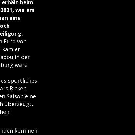
 erhält beim
 2031, wie am
ben eine
noch
eiligung.
n Euro von
" kam er
Gadou in den
lzburg wäre
es sportliches
ars Ricken
n Saison eine
ch überzeugt,
hen".
bhanden kommen.