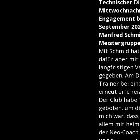
Technischer Di
Mittwochnachmi
Engagement be
September 2024
Manfred Schmid
Meistergruppe
Mit Schmid hat
dafür aber mit
langfristigen 
gegeben. Am Do
Trainer bei ein
erneut eine rei
Der Club habe 
geboten, um di
mich war, dass
allem mit heim
der Neo-Coach, 