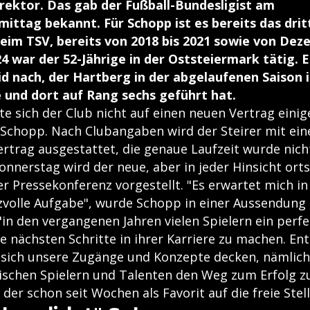
rektor. Das gab der Fußball-Bundesligist am
ttag bekannt. Für Schopp ist es bereits das drit
im TSV, bereits von 2018 bis 2021 sowie von Deze
 war der 52-Jährige in der Oststeiermark tätig. E
 nach, der Hartberg in der abgelaufenen Saison i
 und dort auf Rang sechs geführt hat.
te sich der Club nicht auf einen neuen Vertrag eini
 Schopp. Nach Clubangaben wird der Steirer mit ei
Vertrag ausgestattet, die genaue Laufzeit wurde nic
nnerstag wird der neue, aber in jeder Hinsicht ort
er Pressekonferenz vorgestellt. "Es erwartet mich i
zvolle Aufgabe", wurde Schopp in einer Aussendung z
"in den vergangenen Jahren vielen Spielern ein perf
e nächsten Schritte in ihrer Karriere zu machen. En
 sich unsere Zugänge und Konzepte decken, nämlich
ischen Spielern und Talenten den Weg zum Erfolg zu
der schon seit Wochen als Favorit auf die freie Stell