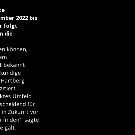
te
mber 2022 bis
r folgt
n die
gen können,
nem
ht bekannt
skundige
n Hartberg
itiert.
ektes Umfeld
tscheidend für
 in Zukunft vor
 finden", sagte
e galt.