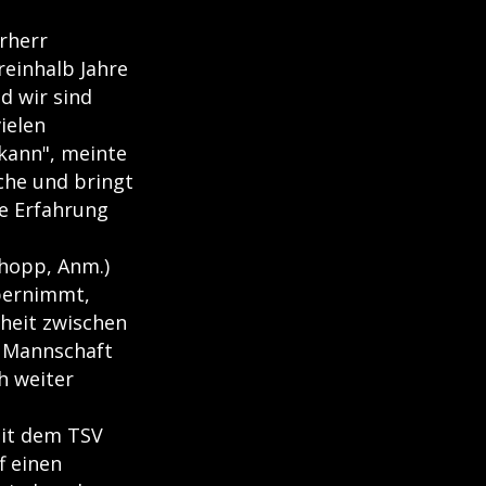
rherr
reinhalb Jahre
d wir sind
ielen
kann", meinte
che und bringt
e Erfahrung
chopp, Anm.)
bernimmt,
heit zwischen
r Mannschaft
h weiter
mit dem TSV
f einen