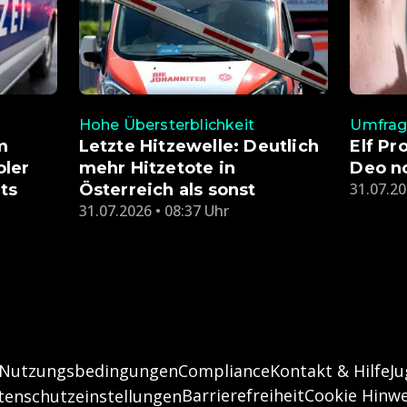
Hohe Übersterblichkeit
Umfra
m
Letzte Hitzewelle: Deutlich
Elf Pr
oler
mehr Hitzetote in
Deo no
31.07.20
ts
Österreich als sonst
31.07.2026 • 08:37 Uhr
Nutzungsbedingungen
Compliance
Kontakt & Hilfe
J
Barrierefreiheit
Cookie Hinwe
tenschutzeinstellungen