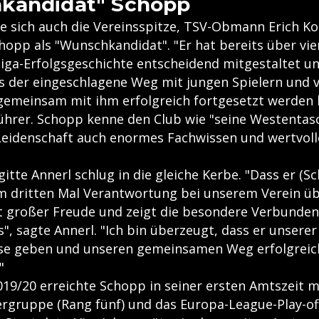
kandidat" Schopp
te sich auch die Vereinsspitze, TSV-Obmann Erich Ko
hopp als "Wunschkandidat". "Er hat bereits über vie
iga-Erfolgsgeschichte entscheidend mitgestaltet un
s der eingeschlagene Weg mit jungen Spielern und v
gemeinsam mit ihm erfolgreich fortgesetzt werden 
ührer. Schopp kenne den Club wie "seine Westentas
eidenschaft auch enormes Fachwissen und wertvoll
gitte Annerl schlug in die gleiche Kerbe. "Dass er (S
m dritten Mal Verantwortung bei unserem Verein ü
it großer Freude und zeigt die besondere Verbunden
", sagte Annerl. "Ich bin überzeugt, dass er unsere
se geben und unseren gemeinsamen Weg erfolgreic
"
2019/20 erreichte Schopp in seiner ersten Amtszeit 
ergruppe (Rang fünf) und das Europa-League-Play-of