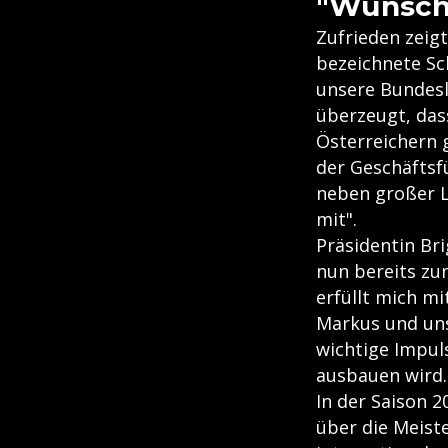
"Wunsch
Zufrieden zeig
bezeichnete Sc
unsere Bundesl
überzeugt, das
Österreichern 
der Geschäftsf
neben großer L
mit".
Präsidentin Bri
nun bereits zu
erfüllt mich m
Markus und uns
wichtige Impul
ausbauen wird.
In der Saison 
über die Meist