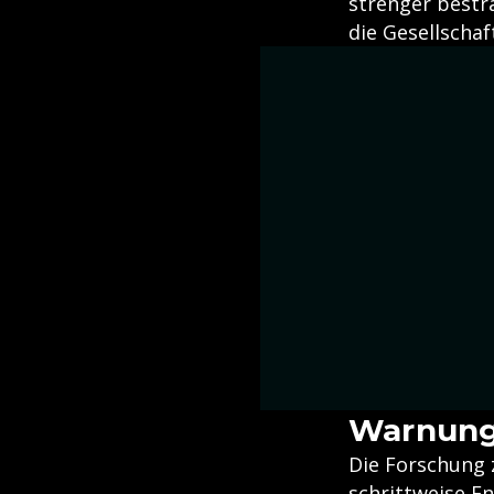
strenger bestra
die Gesellschaft
Warnung
Die Forschung 
schrittweise E