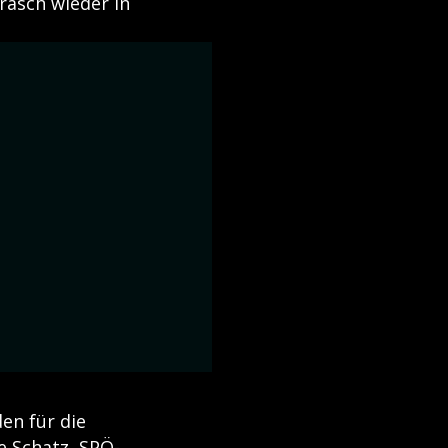
 rasch wieder in
en für die
e Schatz, SPÖ-