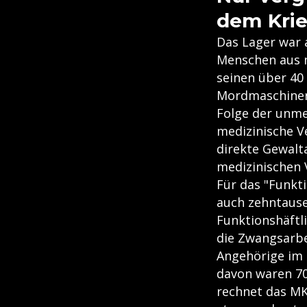
dem Kri
Das Lager war 
Menschen aus m
seinen über 40 
Mordmaschineri
Folge der unme
medizinische V
direkte Gewalt
medizinischen 
Für das "Funk
auch zehntause
Funktionshäftli
die Zwangsarbe
Angehörige im 
davon waren 70 
rechnet das MK