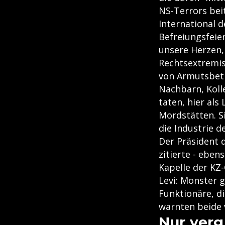
NS-Terrors be
International 
Befreiungsfeier
unsere Herzen, 
Rechtsextremis
von Armutsbetr
Nachbarn, Koll
taten, hier al
Mordstätten. S
die Industrie 
Der Präsident 
zitierte - ebe
Kapelle der KZ
Levi: Monster 
Funktionäre, di
warnten beide 
Nur verg