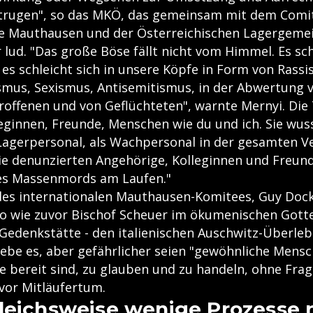
itrugen", so das MKÖ, das gemeinsam mit dem Comi
de Mauthausen und der Österreichischen Lagergemei
 lud. "Das große Böse fällt nicht vom Himmel. Es sch
es schleicht sich in unsere Köpfe in Form von Rass
mus, Sexismus, Antisemitismus, in der Abwertung 
offenen und von Geflüchteten", warnte Mernyi. Die
eginnen, Freunde, Menschen wie du und ich. Sie wuss
s Lagerpersonal, als Wachpersonal in der gesamten V
ie denunzierten Angehörige, Kolleginnen und Freunde
des Massenmords am Laufen."
des internationalen Mauthausen-Komitees, Guy Doc
nso wie zuvor Bischof Scheuer im ökumenischen Gotte
-Gedenkstätte - den italienischen Auschwitz-Überl
gebe es, aber gefährlicher seien "gewöhnliche Mensc
e bereit sind, zu glauben und zu handeln, ohne Frage
vor Mitläufertum.
leichsweise wenige Prozesse 