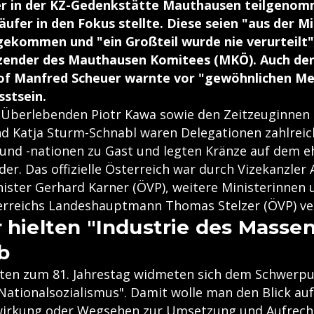
er in der KZ-Gedenkstätte Mauthausen teilgenom
äufer in den Fokus stellte. Diese seien "aus der M
gekommen und "ein Großteil wurde nie verurteilt",
tzender des Mauthausen Komitees (MKÖ). Auch der
of Manfred Scheuer warnte vor "gewöhnlichen M
stsein.
Überlebenden Piotr Kawa sowie den Zeitzeuginnen 
d Katja Sturm-Schnabl waren Delegationen zahlreic
nd -nationen zu Gast und legten Kränze auf dem 
der. Das offizielle Österreich war durch Vizekanzler
nister Gerhard Karner (ÖVP), weitere Ministerinnen 
rreichs Landeshauptmann Thomas Stelzer (ÖVP) ve
r hielten "Industrie des Mass
b
eiten zum 81. Jahrestag widmeten sich dem Schwerp
ationalsozialismus". Damit wolle man den Blick auf 
wirkung oder Wegsehen zur Umsetzung und Aufrech