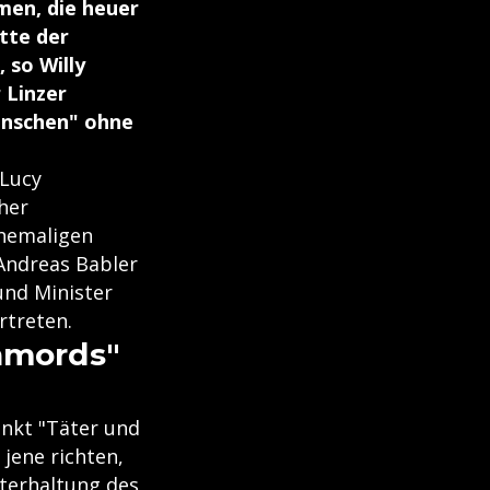
men, die heuer
itte der
 so Willy
 Linzer
enschen" ohne
Lucy
her
ehemaligen
 Andreas Babler
und Minister
rtreten.
enmords"
unkt "Täter und
jene richten,
terhaltung des