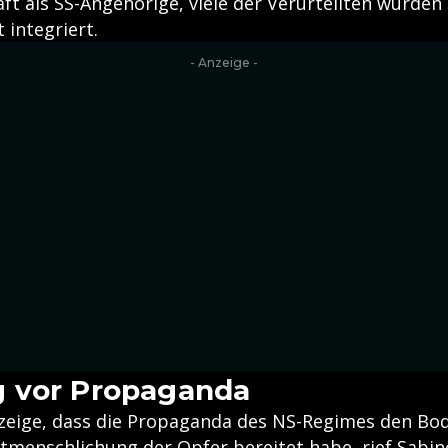
ft als SS-Angehörige, viele der Verurteilten wurden
 integriert.
- Anzeige -
 vor Propaganda
zeige, dass die Propaganda des NS-Regimes den Bod
ntmenschlichung der Opfer bereitet habe, rief Sabin