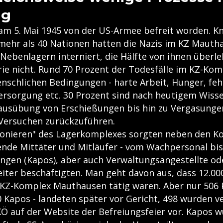
eg
am 5. Mai 1945 von der US-Armee befreit worden. K
ehr als 40 Nationen hatten die Nazis im KZ Mauth
Nebenlagern interniert, die Hälfte von ihnen überle
e nicht. Rund 70 Prozent der Todesfälle im KZ-Kom
nschlichen Bedingungen - harte Arbeit, Hunger, fe
ersorgung etc. 30 Prozent sind nach heutigem Wiss
ausübung von Erschießungen bis hin zu Vergasunge
Versuchen zurückzuführen.
tionieren" des Lagerkomplexes sorgten neben den
nde Mittäter und Mitläufer - vom Wachpersonal bis
ngen (Kapos), aber auch Verwaltungsangestellte oder
iter beschäftigten. Man geht davon aus, dass 12.000
KZ-Komplex Mauthausen tätig waren. Aber nur 506 
Kapos - landeten später vor Gericht, 498 wurden ve
Ö auf der Website der Befreiungsfeier vor. Kapos w