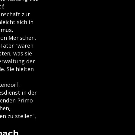
té
nschaft zur
leicht sich in
ismus,
von Menschen,
 Täter "waren
ten, was sie
erwaltung der
. Sie hielten
kendorf,
sdienst in der
ebenden Primo
hen,
n zu stellen",
nach