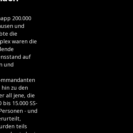
napp 200.000
ausen und
bte die
plex waren die
hlende
ensstand auf
n und
 Kommandanten
 hin zu den
 all jene, die
 bis 15.000 SS-
Personen - und
rurteilt,
urden teils