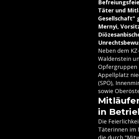
Befreiungsfei
Täter und Mitl
Gesellschaft" 
Mernyi, Vorsi
Diözesanbisch
Unrechtsbewus
Neben dem KZ-
Waldenstein un
Opfergruppen u
Appellplatz nie
(SPÖ), Innenmi
sowie Oberöste
Mitläufe
in Betrie
Die Feierlichk
Täterinnen im N
die durch "Mit