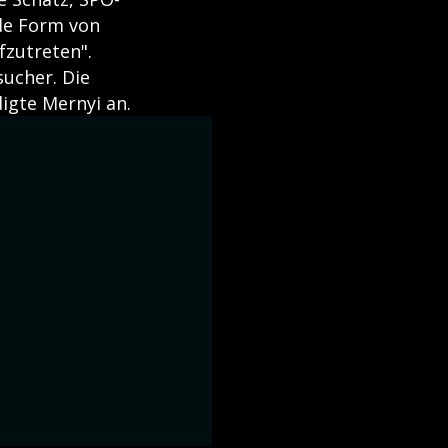
ede Form von
zutreten".
ucher. Die
digte Mernyi an.