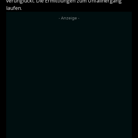
verunglückt. Die Ermittlungen zum Unfallhergang
laufen.
- Anzeige -