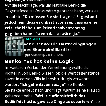
Auf die Nachfrage, warum Nathalie Benko die
Gegenstände zu Verwandten gebracht habe, verwies
er auf sie:
"Da müssen Sie sie fragen." Er gestand
jedoch ein, dass es unbestritten sei, dass es eine
zeitliche Nähe zum Privatinsolvenzantrag
gegeben habe - "wenn das so wäre, ja."
Café Puls
René Benko: Die Haftbedingungen
des Skandalmilliardärs
Videoclip • 03:30 Min
Benko: "Es hat keine Logik"
Im weiteren Verlauf der Vernehmung wollte die
Richterin von Benko wissen, ob die Wertgegenstände
zuvor in dessen Villa in Innsbruck-Igls verwahrt
wurden.
"Ich gehe davon aus, ja"
, so Benko.
Sie hakte erneut nach und fragt, warum seine Frau so
gehandelt habe.
"Weil sie offensichtlich das
Bedürfnis hatte, gewisse Dinge zu separieren"
, so