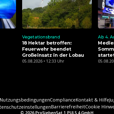
Vegetationsbrand
Ab 4. A
18 Hektar betroffen:
Medie
Feuerwehr beendet
Somme
Großeinsatz in der Lobau
start
05.08.2026 • 12:33 Uhr
05.08.20
Nutzungsbedingungen
Compliance
Kontakt & Hilfe
J
Barrierefreiheit
Cookie Hinwe
tenschutzeinstellungen
© 2026 ProSiebenSat.1 PULS 4 GmbH