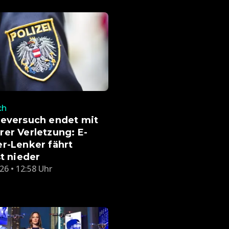
ch
teversuch endet mit
er Verletzung: E-
r-Lenker fährt
st nieder
26 • 12:58 Uhr