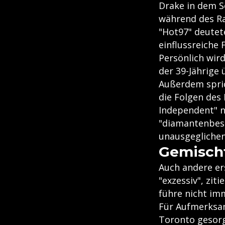
Drake in dem 
während des Ra
"Hot97" deutete
einflussreiche 
Persönlich wir
der 39-Jährige
Außerdem spric
die Folgen des 
Independent" n
"diamantenbeset
unausgeglichen
Gemisch
Auch andere er
"exzessiv", zit
führe nicht im
Für Aufmerksam
Toronto gesorgt