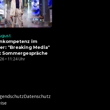
ugust
nkompetenz im
r: "Breaking Media"
et Sommergespräche
26 • 11:24 Uhr
ugendschutz
Datenschutz
ise