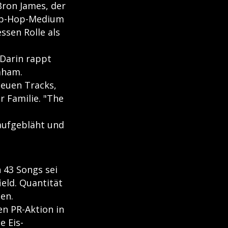
ron James, der
Hip-Hop-Medium
ssen Rolle als
 Darin rappt
aham.
neuen Tracks,
r Familie. "The
 aufgebläht und
 43 Songs sei
ield. Quantität
en.
n PR-Aktion in
e Eis-