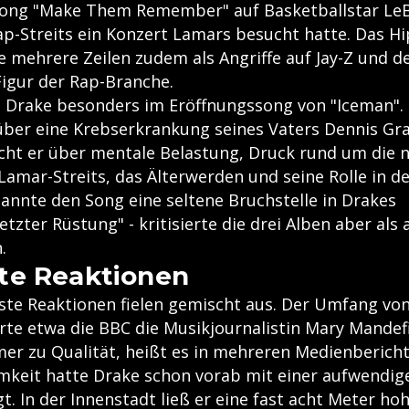
Song "Make Them Remember" auf Basketballstar LeB
p-Streits ein Konzert Lamars besucht hatte. Das 
 mehrere Zeilen zudem als Angriffe auf Jay-Z und de
Figur der Rap-Branche.
d Drake besonders im Eröffnungssong von "Iceman".
 über eine Krebserkrankung seines Vaters Dennis Gr
ht er über mentale Belastung, Druck rund um die 
Lamar-Streits, das Älterwerden und seine Rolle in de
annte den Song eine seltene Bruchstelle in Drakes
zter Rüstung" - kritisierte die drei Alben aber als
.
te Reaktionen
ste Reaktionen fielen gemischt aus. Der Umfang von
ierte etwa die BBC die Musikjournalistin Mary Mandef
mer zu Qualität, heißt es in mehreren Medienbericht
keit hatte Drake schon vorab mit einer aufwendige
. In der Innenstadt ließ er eine fast acht Meter hoh