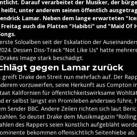
ntlicht. Darauf verarbeitet der Musiker, der bürge
heißt, unter anderem seinen öffentlich ausgetrag
Kendrick Lamar. Neben dem lange erwarteten "Ic
Freitag auch die Platten "Habibti" und "Maid Of
Songs.
 erste Soloalben seit der Eskalation der Auseinande
2024. Dessen Diss-Track "Not Like Us" hatte mehre
rakes Image stark beschädigt.
chlägt gegen Lamar zurück
s greift Drake den Streit nun mehrfach auf. Der Rap
derem vorzuwerfen, seine Herkunft aus Compton in
aat Kalifornien für öffentlichkeitswirksame Wohltät
d er selbst längst ein Promileben anderswo führe, h
m Sender BBC. Andere Zeilen richten sich laut Beri
zahlen. So deutet Drake dem Musikmagazin "Rolling
ahlen des Rappers seien künstlich aufgebläht worde
ominente bekommen offensichtlich Seitenhiebe ab. 