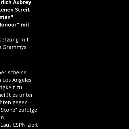
rlich Aubrey
enen Streit
eman"
 Honour" mit
rsetzung mit
re Grammys
per scheine
 Los Angeles
igkeit zu
eißt es unter
chten gegen
 Stone" zufolge
n.
Laut ESPN zielt