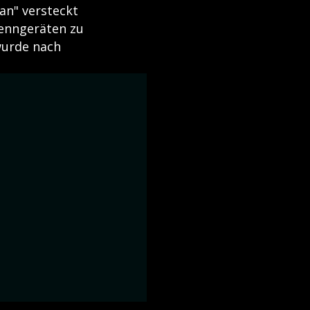
an" versteckt
enngeräten zu
 wurde nach