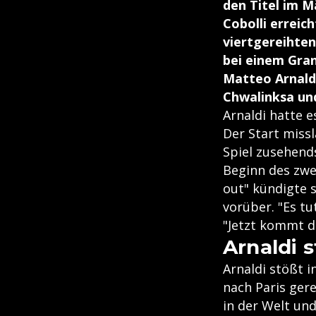
den Titel im M
Cobolli erreic
viertgereihten
bei einem Gra
Matteo Arnaldi
Chwalinksa und
Arnaldi hatte e
Der Start miss
Spiel zusehend
Beginn des zwe
out" kündigte s
vorüber. "Es tu
"Jetzt kommt di
Arnaldi s
Arnaldi stößt i
nach Paris ger
in der Welt un