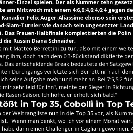
änner-Einzel spielen. Der als Nummer zehn gesetz
hte am Mittwoch mit einem 4:6,6:4,6:4,6:4 gegen d
 Kanadier Felix Auger-Aliassime ebenso sein erste
nd-Slam-Turnier wie danach sein ungesetzter La
. Das Frauen-Halbfinale komplettierten die Polin
 die Russin Diana Schnaider.
s mit Matteo Berrettini zu tun, also mit einem weiter
lang ihm, doch nach dem 0:3-Rückstand diktierte der
s. Das entscheidende Break bedeutete den Satzgewi
iten Durchgangs verletzte sich Berrettini, nach dem
ich seine Aufgabe mehr und mehr an. Bei 7:5,5:2 für
t mir sehr leid für ihn", meinte der Sieger in Richtun
e Rasen-Saison. Ich hoffe, er erholt sich bald."
tößt in Top 35, Cobolli in Top T
n der Weltrangliste nun in die Top 35 vor, als Numm
eist. "Wenn man denkt, wo ich vor einem Monat war.
d habe dann einen Challenger in Cagliari gewonnen. 