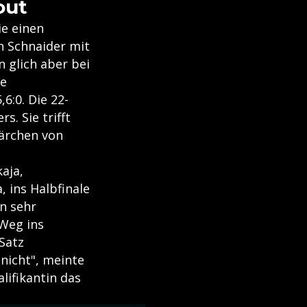
out
ie einen
n Schnaider mit
 glich aber bei
ie
6:0. Die 22-
s. Sie trifft
Märchen von
kaja,
 ins Halbfinale
in sehr
 Weg ins
 Satz
nicht", meinte
lifikantin das