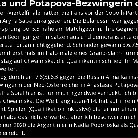
a und Potapova-Bezwingerin 
en-Viertelfinale hatten die Fans vor der Cobolli-Part
on Aryna Sabalenka gesehen. Die Belarussin war gege
rsprung bei 5:3 nahe am Matchgewinn, ihre Gegnerin
en Bedingungen in Sätzen aus und demoralisierte d
rste fortan richtiggehend. Schnaider gewann 3:6,7:5,
amit erstmals im Halbfinale eines Grand-Slam-Turnier
tag auf Chwalinska, die Qualifikantin schrieb ihr 
weiter.
zog durch ein 7:6(3),6:3 gegen die Russin Anna Kalins
wingerin der Neo-Österreicherin Anastasia Potapova,
elne Spiel hier ist für mich irgendwie verrückt, ich b
e Chwalinska. Die Weltranglisten-114. hat auf ihrem
cht Spielen (Qualifikation inklusive) bisher nur einen
h habe das nicht erwartet, aber ich beschwere mich 
e nur 2020 die Argentinierin Nadia Podoroska als Qua
 erreicht.