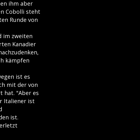
den ihm aber
n Cobolli steht
iten Runde von
d im zweiten
rten Kanadier
 nachzudenken,
ich kämpfen
egen ist es
ch mit der von
 hat. "Aber es
 Italiener ist
d
en ist.
erletzt