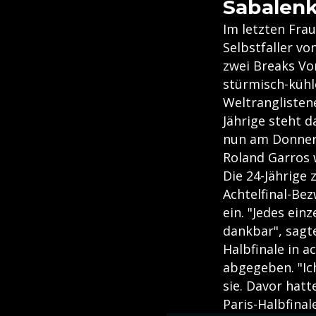
Sabalenk
Im letzten Frau
Selbstfaller v
zwei Breaks Vo
stürmisch-kühl
Weltranglistene
Jährige steht d
nun am Donners
Roland Garros 
Die 24-Jährige 
Achtelfinal-Bez
ein. "Jedes einz
dankbar", sagt
Halbfinale in a
abgegeben. "Ic
sie. Davor hatt
Paris-Halbfinale