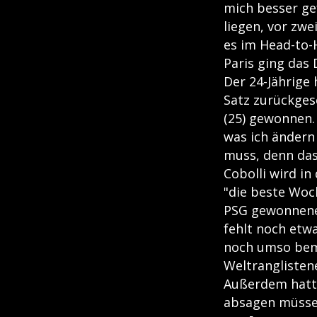
mich besser ge
liegen, vor zwe
es im Head-to-
Paris ging das D
Der 24-Jährige
Satz zurückges
(25) gewonnen.
was ich ändern 
muss, denn das
Cobolli wird in
"die beste Woch
PSG gewonnenen
fehlt noch etwa
noch umso beme
Weltranglistene
Außerdem hatte
absagen müsse