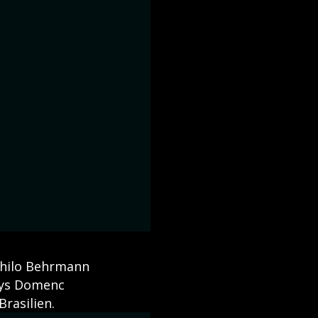
Thilo Behrmann
thys Domenc
Brasilien.