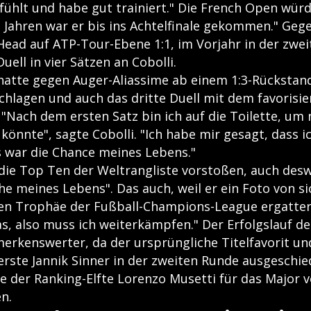
fühlt und habe gut trainiert." Die French Open wür
i Jahren war er bis ins Achtelfinale gekommen." Gege
Head auf ATP-Tour-Ebene 1:1, im Vorjahr in der zwe
uell in vier Sätzen an Cobolli.
 hatte gegen Auger-Aliassime ab einem 1:3-Rückstan
chlagen und auch das dritte Duell mit dem favorisie
 "Nach dem ersten Satz bin ich auf die Toilette, um
könnte", sagte Cobolli. "Ich habe mir gesagt, dass 
 war die Chance meines Lebens."
 die Top Ten der Weltrangliste vorstoßen, auch desw
e meines Lebens". Das auch, weil er ein Foto von si
 Trophäe der Fußball-Champions-League ergattert
s, also muss ich weiterkämpfen." Der Erfolgslauf der
rkenswerter, da der ursprüngliche Titelfavorit un
rste Jannik Sinner in der zweiten Runde ausgeschied
 der Ranking-Elfte Lorenzo Musetti für das Major v
n.