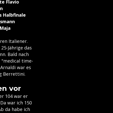
te Flavio
en
s Halbfinale
ndsmann
 Maja
en Italiener.
 25-Jährige das
nn. Bald nach
 "medical time-
 Arnaldi war es
g Berrettini.
en vor
er 104 war er
 Da war ich 150
Ab da habe ich