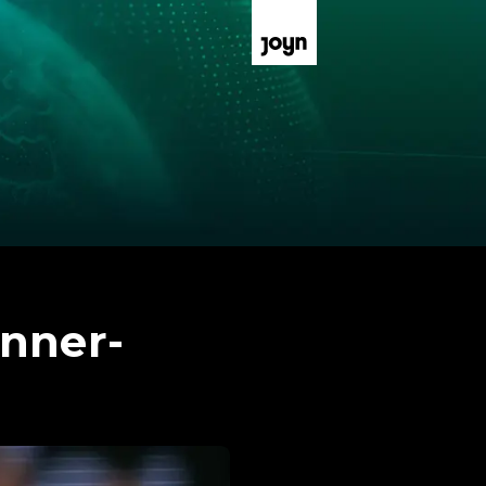
änner-