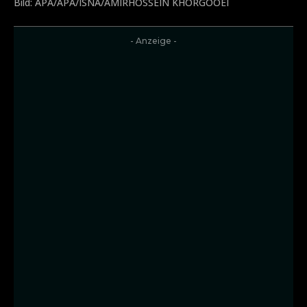
Bild: APA/APA/ISNA/AMIRHOSSEIN KHORGOOEI
- Anzeige -