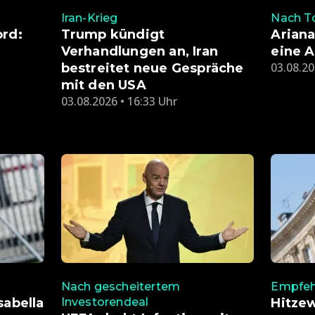
Iran-Krieg
Nach T
ord:
Trump kündigt
Arian
Verhandlungen an, Iran
eine A
03.08.20
bestreitet neue Gespräche
mit den USA
03.08.2026 • 16:33 Uhr
Nach gescheitertem
Empfeh
sabella
Investorendeal
Hitzew