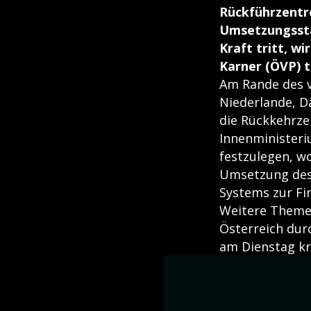
Rückführzentre
Umsetzungssta
Kraft tritt, w
Karner (ÖVP) t
Am Rande des v
Niederlande, D
die Rückkehrze
Innenministeri
festzulegen, w
Umsetzung des 
Systems zur Fi
Weitere Themen
Österreich dur
am Dienstag kri