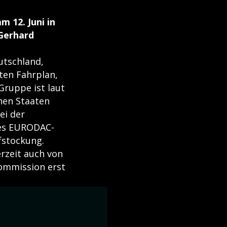
 12. Juni in
 Gerhard
utschland,
ten Fahrplan,
Gruppe ist laut
nen Staaten
ei der
des EURODAC-
fstockung.
rzeit auch von
Kommission erst