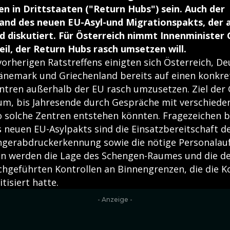
n in Drittstaaten ("Return Hubs") sein. Auch der
nd des neuen EU-Asyl-und Migrationspakts, der am
ird diskutiert. Für Österreich nimmt Innenminister
eil, der Return Hubs rasch umsetzen will.
orherigen Ratstreffens einigten sich Österreich, De
änemark und Griechenland bereits auf einen konkre
ntren außerhalb der EU rasch umzusetzen. Ziel der 
um, bis Jahresende durch Gespräche mit verschiede
o solche Zentren entstehen könnten. Fragezeichen b
neuen EU-Asylpakts sind die Einsatzbereitschaft 
ngerabdruckerkennung sowie die nötige Personalau
 werden die Lage des Schengen-Raumes und die de
chgeführten Kontrollen an Binnengrenzen, die die 
tisiert hatte.
- Anzeige -