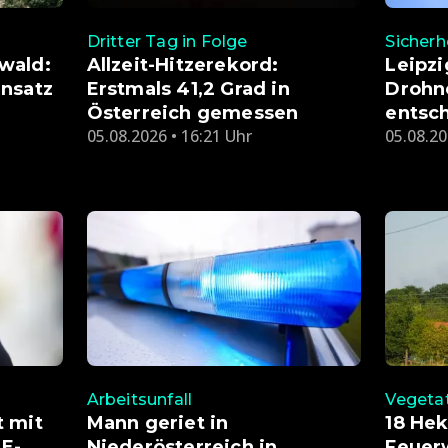
Dritter Tag in Folge
Sicherh
wald:
Allzeit-Hitzerekord:
Leipzi
nsatz
Erstmals 41,2 Grad in
Drohn
Österreich gemessen
entsch
05.08.2026 • 16:21 Uhr
05.08.20
Arbeitsunfall
Vegeta
t mit
Mann geriet in
18 Hek
 E-
Niederösterreich in
Feuer