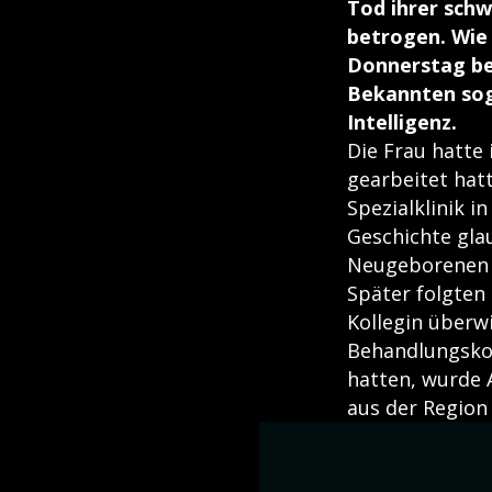
Tod ihrer schw
betrogen. Wie 
Donnerstag ber
Bekannten soga
Intelligenz.
Die Frau hatte 
gearbeitet hatt
Spezialklinik 
Geschichte glau
Neugeborenen u
Später folgten 
Kollegin überw
Behandlungsko
hatten, wurde 
aus der Region 