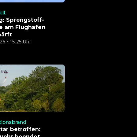
eit
g: Sprengstoff-
e am Flughafen
ärft
26 • 15:25 Uhr
tionsbrand
tar betroffen:
wehr beendet