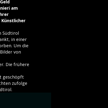
 Geld
inieri am
hrer
 Künstlicher
n Südtirol
nkt, in einer
torben. Um die
Bilder von
r. Die frühere
t geschöpft
chten zufolge
tirol.