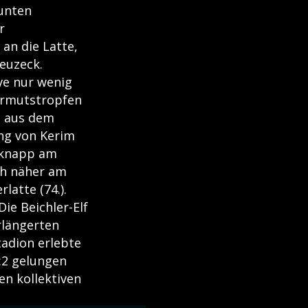
eunten
r
an die Latte,
euzeck.
ve nur wenig
Wermutstropfen
e aus dem
ung von Kerim
r knapp am
ch näher am
latte (74.).
ie Beichler-Elf
rlängerten
tadion erlebte
:2 gelungen
en kollektiven