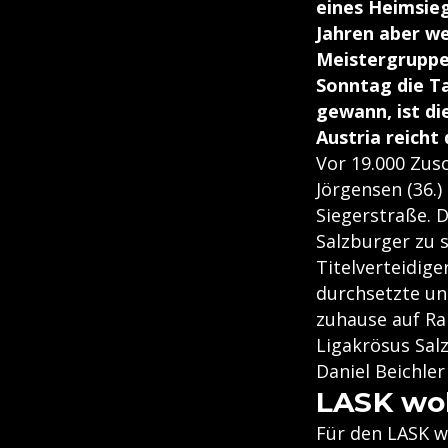
eines Heimsieg
Jahren aber we
Meistergruppen
Sonntag die Ta
gewann, ist di
Austria reicht
Vor 19.000 Zus
Jörgensen (36.
Siegerstraße. D
Salzburger zu s
Titelverteidige
durchsetzte un
zuhause auf Rap
Ligakrösus Sal
Daniel Beichle
LASK wol
Für den LASK w