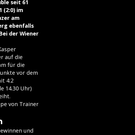
ble seit 61
 (2:0) im
nzer am
rg ebenfalls
 Bei der Wiener
Kasper
r auf die
am für die
 Punkte vor dem
it 4:2
e 14.30 Uhr)
eiht.
ppe von Trainer
n
 gewinnen und