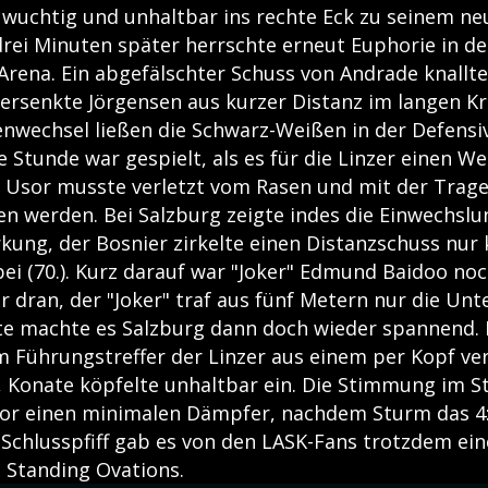
 wuchtig und unhaltbar ins rechte Eck zu seinem n
drei Minuten später herrschte erneut Euphorie in de
rena. Ein abgefälschter Schuss von Andrade knallte 
versenkte Jörgensen aus kurzer Distanz im langen Kr
nwechsel ließen die Schwarz-Weißen in der Defensi
e Stunde war gespielt, als es für die Linzer einen 
 Usor musste verletzt vom Rasen und mit der Trag
en werden. Bei Salzburg zeigte indes die Einwechsl
rkung, der Bosnier zirkelte einen Distanzschuss nu
bei (70.). Kurz darauf war "Joker" Edmund Baidoo no
r dran, der "Joker" traf aus fünf Metern nur die Unter
ute machte es Salzburg dann doch wieder spannend. D
im Führungstreffer der Linzer aus einem per Kopf ve
, Konate köpfelte unhaltbar ein. Die Stimmung im S
or einen minimalen Dämpfer, nachdem Sturm das 4
Schlusspfiff gab es von den LASK-Fans trotzdem ein
d Standing Ovations.