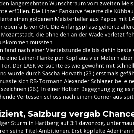
 den langersehnten Wunschtraum vom zweiten Meist
te erfüllen. Die Linzer Fankurve feuerte die Kühbaue
ierte einen goldenen Meisterteller aus Pappe mit 
r ebenfalls vor Ort. Die Anfangsphase gehörte aller
 Mozartstadt, die ohne den an der Wade verletzt fe
auskommen mussten.
 fand nach einer Viertelstunde die bis dahin beste 
te eine Lainer-Flanke per Kopf aus vier Metern aber
s Tor. Der LASK versuchte es wie gewohnt mit schnel
d wurde durch Sascha Horvath (23.) erstmals gefäh
musste sich RB-Tormann Alexander Schlager bei ei
zeichnen (26.). In einer flotten Begegnung ging es 
tehende Vertessen schoss nach einem Corner aus spi
izient, Salzburg vergab Chanc
ger Sturm in Hartberg auf 3:1 davonzog, untermau
ren seine Titel-Ambitionen. Erst köpfelte Adeniran