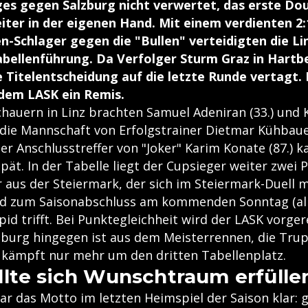
es gegen Salzburg nicht verwertet, das erste Dou
iter in der eigenen Hand. Mit einem verdienten 2:1
-Schlager gegen die "Bullen" verteidigten die Li
bellenführung. Da Verfolger Sturm Graz in Hartbe
e Titelentscheidung auf die letzte Runde vertagt.
 dem LASK ein Remis.
chauern in Linz brachten Samuel Adeniran (33.) und 
) die Mannschaft von Erfolgstrainer Dietmar Kühbaue
er Anschlusstreffer von "Joker" Karim Konate (87.) k
pät. In der Tabelle liegt der Cupsieger weiter zwei
r aus der Steiermark, der sich im Steiermark-Duell m
d zum Saisonabschluss am kommenden Sonntag (all
id trifft. Bei Punktegleichheit wird der LASK vorger
zburg hingegen ist aus dem Meisterrennen, die Tru
r kämpft nur mehr um den dritten Tabellenplatz.
lte sich Wunschtraum erfülle
ar das Motto im letzten Heimspiel der Saison klar: