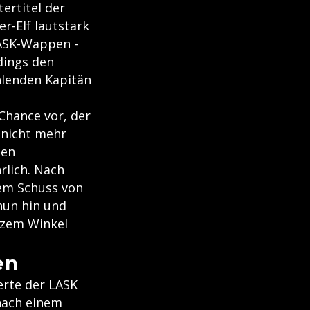
ertitel der
r-Elf lautstark
LASK-Wappen -
dings den
hlenden Kapitän
Chance vor, der
 nicht mehr
len
rlich. Nach
nem Schuss von
nun hin und
tzem Winkel
en
erte der LASK
 nach einem