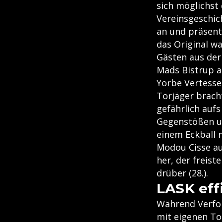
sich möglichst
Vereinsgeschich
an und präsent
das Original wa
Gästen aus der
Mads Bistrup 
Yorbe Vertessen
Torjäger brach
gefährlich auf
Gegenstößen un
einem Eckball 
Modou Cisse aus
her, der freis
drüber (28.).
LASK eff
Während Verfol
mit eigenen To