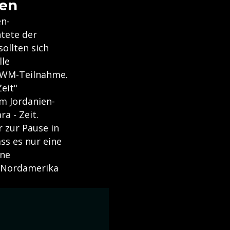
fen
n-
htete der
ollten sich
lle
e WM-Teilnahme.
eit"
m Jordanien-
ra - Zeit.
 zur Pause in
ss es nur eine
ine
 Nordamerika