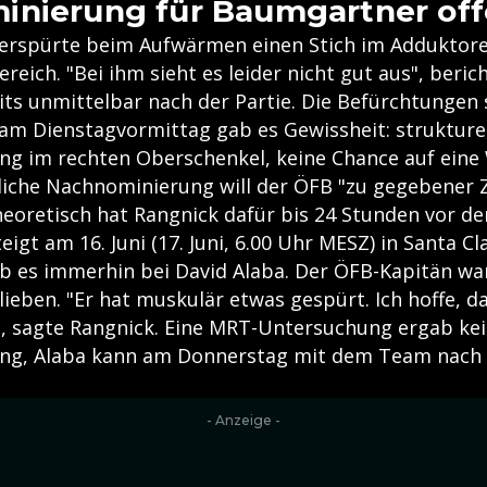
inierung für Baumgartner of
erspürte beim Aufwärmen einen Stich im Adduktore
eich. "Bei ihm sieht es leider nicht gut aus", beric
ts unmittelbar nach der Partie. Die Befürchtungen s
am Dienstagvormittag gab es Gewissheit: strukture
ng im rechten Oberschenkel, keine Chance auf ein
iche Nachnominierung will der ÖFB "zu gegebener Z
heoretisch hat Rangnick dafür bis 24 Stunden vor de
teigt am 16. Juni (17. Juni, 6.00 Uhr MESZ) in Santa Cla
 es immerhin bei David Alaba. Der ÖFB-Kapitän war
ieben. "Er hat muskulär etwas gespürt. Ich hoffe, da
", sagte Rangnick. Eine MRT-Untersuchung ergab ke
ung, Alaba kann am Donnerstag mit dem Team nach
- Anzeige -