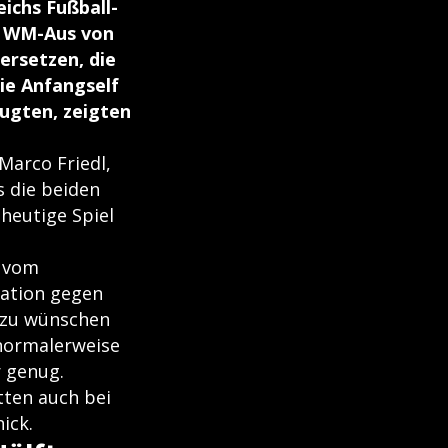
ichs Fußball-
m WM-Aus von
rsetzen, die
die Anfangself
ugten, zeigten
Marco Friedl,
 die beiden
 heutige Spiel
n vom
mation gegen
h zu wünschen
s normalerweise
r genug.
tten auch bei
ick.