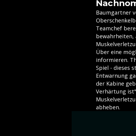
Nachnom
Baumgartner v
Oberschenkelber
Teamchef berei
bewahrheiten, 
Muskelverletzu
Über eine mögl
informieren. T
Spiel - dieses s
Entwarnung gab
der Kabine gebl
Verhärtung ist
Muskelverletz
abheben.