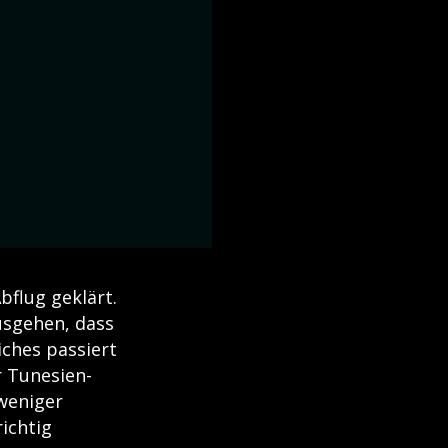
flug geklärt.
usgehen, dass
ches passiert
r Tunesien-
 weniger
richtig