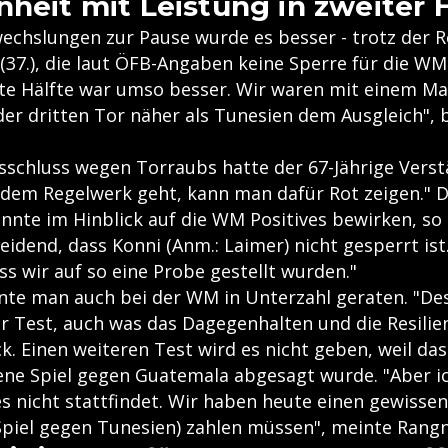
nheit mit Leistung in zweiter 
echslungen zur Pause wurde es besser - trotz der R
(37.), die laut ÖFB-Angaben keine Sperre für die WM
eite Hälfte war umso besser. Wir waren mit einem M
er dritten Tor näher als Tunesien dem Ausgleich", 
sschluss wegen Torraubs hatte der 67-Jährige Vers
 dem Regelwerk geht, kann man dafür Rot zeigen." 
nte im Hinblick auf die WM Positives bewirken, so 
eidend, dass Konni (Anm.: Laimer) nicht gesperrt ist
ss wir auf so eine Probe gestellt wurden."
nnte man auch bei der WM in Unterzahl geraten. "De
er Test, auch was das Dagegenhalten und die Resilien
. Einen weiteren Test wird es nicht geben, weil das 
ne Spiel gegen Guatemala abgesagt wurde. "Aber ic
es nicht stattfindet. Wir haben heute einen gewissen
 Spiel gegen Tunesien) zahlen müssen", meinte Rangn