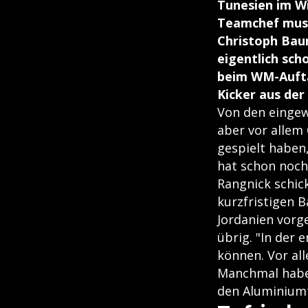
Tunesien im W
Teamchef muss
Christoph Bau
eigentlich sch
beim WM-Aufta
Kicker aus der
Von den eingew
aber vor allem
gespielt haben,
hat schon noch
Rangnick schic
kurzfristigen B
Jordanien vorg
übrig. "In der 
können. Vor all
Manchmal haben
den Aluminiumt