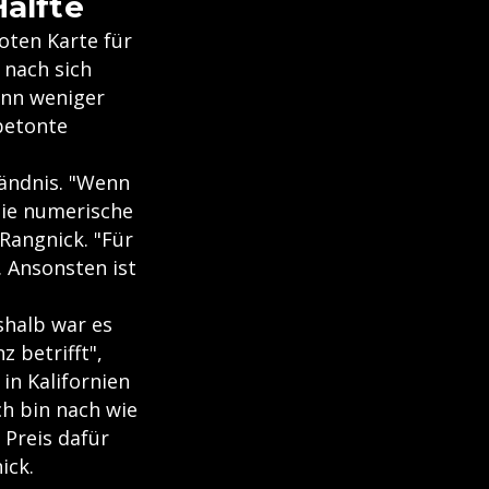
Hälfte
oten Karte für
 nach sich
ann weniger
betonte
tändnis. "Wenn
Die numerische
Rangnick. "Für
. Ansonsten ist
shalb war es
z betrifft",
in Kalifornien
h bin nach wie
 Preis dafür
ick.