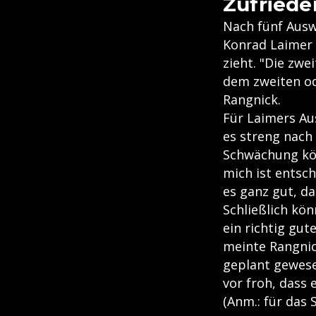
Zufriede
Nach fünf Ausw
Konrad Laimer 
zieht. "Die zw
dem zweiten od
Rangnick.
Für Laimers Au
es streng nach
Schwächung kön
mich ist entsch
es ganz gut, da
Schließlich kö
ein richtig gut
meinte Rangnick
geplant gewese
vor froh, dass 
(Anm.: für das