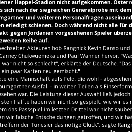
iener Happel-Stadion nicht aufgekommen. Österre
 sich nach der siegreichen Generalprobe mit de
mgartner und weiteren Personalfragen auseinande
on erledigt schienen. Doch während nicht alle für 
kt gegen Jordanien vorgesehenen Spieler überze
 zweiten Reihe auf.
echselten Akteuren hob Rangnick Kevin Danso und 
 Carney Chukwuemeka und Paul Wanner hervor. "Was
 war nicht so schlecht", erklärte der Deutsche. "Das
 ein paar Karten neu gemischt."
kte eine Mannschaft aufs Feld, die wohl - abgesehe
aumgartner-Ausfall - in weiten Teilen als Einserfor
esehen war. Die Leistung dieser Auswahl ließ jedoc
ersten Hälfte haben wir nicht so gespielt, wie wir e
em das Passspiel im letzten Drittel war nicht saube
 wir falsche Entscheidungen getroffen, und wir ha
reffern der Tunesier das nötige Glück", sagte Rangn