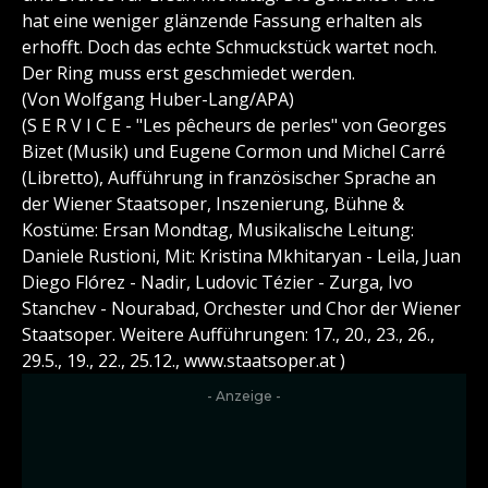
hat eine weniger glänzende Fassung erhalten als
erhofft. Doch das echte Schmuckstück wartet noch.
Der Ring muss erst geschmiedet werden.
(Von Wolfgang Huber-Lang/APA)
(S E R V I C E - "Les pêcheurs de perles" von Georges
Bizet (Musik) und Eugene Cormon und Michel Carré
(Libretto), Aufführung in französischer Sprache an
der Wiener Staatsoper, Inszenierung, Bühne &
Kostüme: Ersan Mondtag, Musikalische Leitung:
Daniele Rustioni, Mit: Kristina Mkhitaryan - Leila, Juan
Diego Flórez - Nadir, Ludovic Tézier - Zurga, Ivo
Stanchev - Nourabad, Orchester und Chor der Wiener
Staatsoper. Weitere Aufführungen: 17., 20., 23., 26.,
29.5., 19., 22., 25.12., www.staatsoper.at )
- Anzeige -