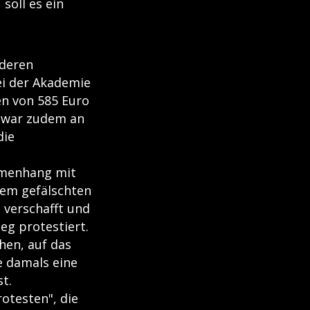
soll es ein
nderen
ei der Akademie
en von 585 Euro
r war zudem an
die
mmenhang mit
nem gefälschten
 verschafft und
eg protestiert.
hen, auf das
e damals eine
t.
otesten", die