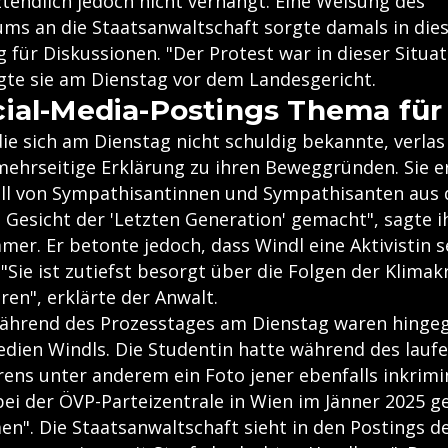
ztendlich jedoch nicht verhängt. Eine Weisung des
iums an die Staatsanwaltschaft sorgte damals in di
ür Diskussionen. "Der Protest war in dieser Situat
gte sie am Dienstag vor dem Landesgericht.
ial-Media-Postings Thema für 
ie sich am Dienstag nicht schuldig bekannte, verlas
 mehrseitige Erklärung zu ihren Beweggründen. Sie e
all von Sympathisantinnen und Sympathisanten aus
Gesicht der 'Letzten Generation' gemacht", sagte i
er. Er betonte jedoch, dass Windl eine Aktivistin sei
"Sie ist zutiefst besorgt über die Folgen der Klimakr
ren", erklärte der Anwalt.
hrend des Prozesstages am Dienstag waren hingeg
edien Windls. Die Studentin hatte während des lauf
rens unter anderem ein Foto jener ebenfalls inkrimi
i der ÖVP-Parteizentrale in Wien im Jänner 2025 gete
en". Die Staatsanwaltschaft sieht in den Postings 