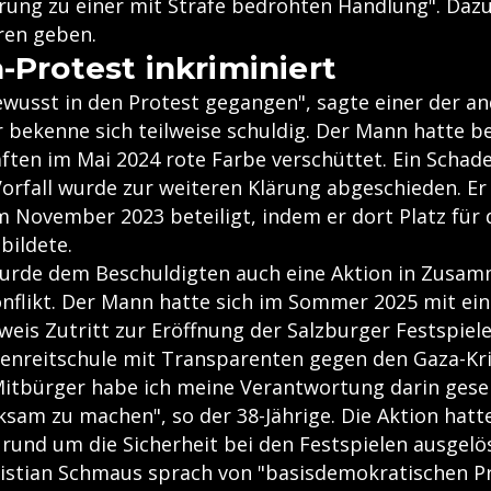
rung zu einer mit Strafe bedrohten Handlung". Dazu 
ren geben.
-Protest inkriminiert
bewusst in den Protest gegangen", sagte einer der a
r bekenne sich teilweise schuldig. Der Mann hatte b
ften im Mai 2024 rote Farbe verschüttet. Ein Schad
Vorfall wurde zur weiteren Klärung abgeschieden. E
m November 2023 beteiligt, indem er dort Platz für 
bildete.
urde dem Beschuldigten auch eine Aktion in Zusa
flikt. Der Mann hatte sich im Sommer 2025 mit ei
eis Zutritt zur Eröffnung der Salzburger Festspiele
lsenreitschule mit Transparenten gegen den Gaza-Kri
 Mitbürger habe ich meine Verantwortung darin gese
am zu machen", so der 38-Jährige. Die Aktion hatt
rund um die Sicherheit bei den Festspielen ausgelös
ristian Schmaus sprach von "basisdemokratischen Pr