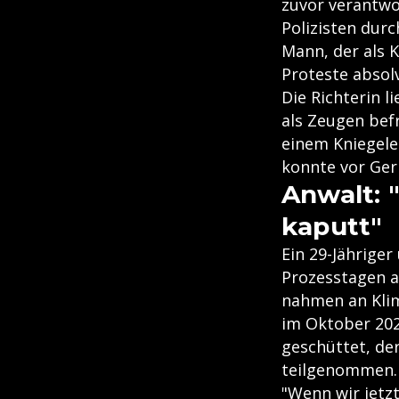
zuvor verantwor
Polizisten dur
Mann, der als K
Proteste absol
Die Richterin 
als Zeugen bef
einem Kniegele
konnte vor Geri
Anwalt: 
kaputt"
Ein 29-Jähriger
Prozesstagen a
nahmen an Klim
im Oktober 202
geschüttet, de
teilgenommen. 
"Wenn wir jetzt