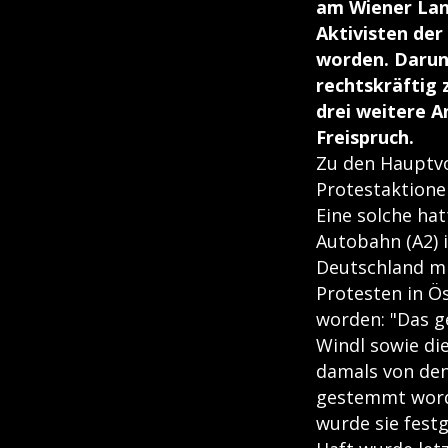
am Wiener Land
Aktivisten de
worden. Darunt
rechtskräftig 
drei weitere A
Freispruch.
Zu den Hauptvo
Protestaktione
Eine solche ha
Autobahn (A2) 
Deutschland mi
Protesten in Ö
worden: "Das ge
Windl sowie di
damals von den
gestemmt worde
wurde sie festg