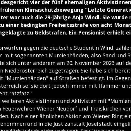
esgericht vier der fünf ehemaligen Aktivistinne
r früheren Klimaschutzbewegung "Letzte Generatio
er war auch die 29-jährige Anja Windl. Sie wurde 
zu einer bedingten Freiheitsstrafe von acht Monat
ngeklagte zu Geldstrafen. Ein Pensionist erhielt e
rwürfen gegen die deutsche Studentin Windl zähle
n mit sogenannten Mumienhänden, also Sand und S
tte sich unter anderem am 20. November 2023 auf d
in Niederösterreich zugetragen. Sie habe sich berei
t "Mumienhänden" auf Straßen befestigt. Im Gegen
sterreich sei sie dort jedoch immer mit Hammer und
ht ratzfatz."
e weiteren Aktivistinnen und Aktivisten mit "Mumi
 Feuerwehren Wiener Neudorf und Traiskirchen von
n. Nach einer ähnlichen Aktion am Wiener Ring ei
enommen und in die Justizanstalt Josefstadt eingelie