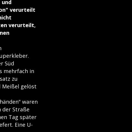
n und
n" verurteilt
nicht
en verurteilt,
inen
n
uperkleber.
er Süd
ts mehrfach in
satz zu
 Meißel gelöst
enhänden" waren
 der Straße
nen Tag später
fert. Eine U-