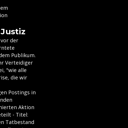
esem
ion
Justiz
 vor der
rntete
 dem Publikum.
hr Verteidiger
, "wie alle
ise, die wir
en Postings in
enden
nierten Aktion
ilt - Titel:
den Tatbestand