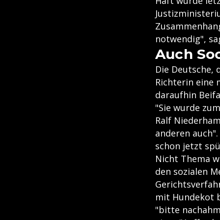
Haft wurde let
Justizminister
Zusammenhang f
notwendig", sa
Auch Soc
Die Deutsche, d
Richterin eine
daraufhin Beif
"Sie wurde zum 
Ralf Niederhamm
anderen auch". 
schon jetzt spü
Nicht Thema wä
den sozialen M
Gerichtsverfah
mit Hundekot be
"bitte nachahm