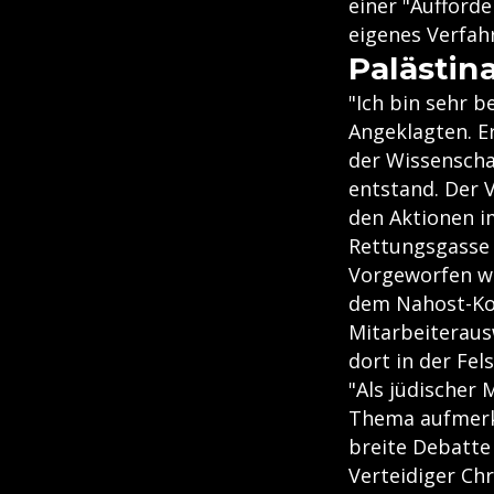
einer "Aufforde
eigenes Verfah
Palästina
"Ich bin sehr 
Angeklagten. E
der Wissenscha
entstand. Der 
den Aktionen i
Rettungsgasse 
Vorgeworfen w
dem Nahost-Kon
Mitarbeiterausw
dort in der Fe
"Als jüdischer
Thema aufmerks
breite Debatte 
Verteidiger Ch