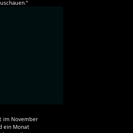
zuschauen."
st im November
nd ein Monat