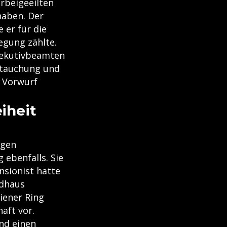
erbeigeeilten
haben. Der
 er für die
egung zählte.
Exekutivbeamten
stauchung und
r Vorwurf
iheit
igen
ebenfalls. Sie
sionist hatte
ndhaus
iener Ring
aft vor.
und einen