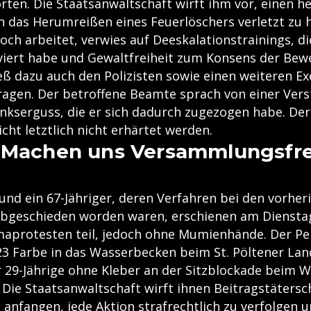
ten. Die Staatsanwaltschaft wirft ihm vor, einen h
ch das Herumreißen eines Feuerlöschers verletzt zu 
och arbeitet, verwies auf Deeskalationstrainings, die
viert habe und Gewaltfreiheit zum Konsens der Bew
ließ dazu auch den Polizisten sowie einen weiteren 
ragen. Der betroffene Beamte sprach von einer Ver
nkserguss, die er sich dadurch zugezogen habe. De
cht letztlich nicht erhärtet werden.
"Machen uns Versammlungsfre
 und ein 67-Jähriger, deren Verfahren bei den vorher
bgeschieden worden waren, erschienen am Dienstag 
aprotesten teil, jedoch ohne Mumienhände. Der Pen
3 Farbe in das Wasserbecken beim St. Pöltener La
r 29-Jährige ohne Kleber an der Sitzblockade beim W
Die Staatsanwaltschaft wirft ihnen Beitragstätersch
 anfangen, jede Aktion strafrechtlich zu verfolgen 