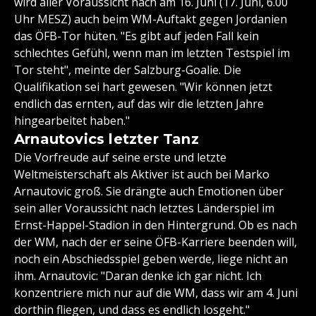
wird aller Voraussicht nach am 16. Juni (17. Juni, 6.00
Uhr MESZ) auch beim WM-Auftakt gegen Jordanien
das ÖFB-Tor hüten. "Es gibt auf jeden Fall kein
schlechtes Gefühl, wenn man im letzten Testspiel im
Tor steht", meinte der Salzburg-Goalie. Die
Qualifikation sei hart gewesen. "Wir können jetzt
endlich das ernten, auf das wir die letzten Jahre
hingearbeitet haben."
Arnautovics letzter Tanz
Die Vorfreude auf seine erste und letzte
Weltmeisterschaft als Aktiver ist auch bei Marko
Arnautovic groß. Sie drängte auch Emotionen über
sein aller Voraussicht nach letztes Länderspiel im
Ernst-Happel-Stadion in den Hintergrund. Ob es nach
der WM, nach der er seine ÖFB-Karriere beenden will,
noch ein Abschiedsspiel geben werde, liege nicht an
ihm. Arnautovic: "Daran denke ich gar nicht. Ich
konzentriere mich nur auf die WM, dass wir am 4. Juni
dorthin fliegen, und dass es endlich losgeht."