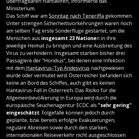
übertragbaren Hantaviren, informierte das
Ministerium.
Das Schiff war am
Sonntag nach Teneriffa
gekommen.
Unter strengen Sicherheitsvorkehrungen waren noch
am selben Tag erste Sonderflüge gestartet, um die
Menschen aus
insgesamt 23 Natione
n in ihre
jeweilige Heimat zu bringen und eine Ausbreitung des
Virus zu verhindern. Insgesamt starben bisher drei
Passagiere der "Hondius", bei denen eine Infektion
mit dem
Hantavirus-Typ Andesvirus
nachgewiesen
wurde oder vermutet wird. Österreicher befanden sich
keine an Bord des Schiffes, auch gibt es keinen
Hantavirus-Fall in Österreich. Das Risiko für die
Allgemeinbevölkerung in Europa wird durch die
europäische Seuchenagentur ECDC als
"sehr gering"
eingeschätzt
. Folgefälle können jedoch durch
geplante, bzw. bereits erfolgte Evakuierungen,
reguläre Abreisen sowie durch den starken,
internationalen Reiseverkehr nicht ausgeschlossen