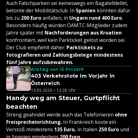
Auch Falschparken sei keineswegs ein Bagatelldelikt,
betonte der Mobilitätsclub. In
Spanien
könnten dafür
bis zu
200 Euro
anfallen, in
Ungarn rund 400 Euro
.
Besonders häufig würden ÖAMTC-Mitglieder zudem
Jahre später mit
Nachforderungen aus Kroatien
konfrontiert, weil kein Parkticket gelöst worden sei.
Der Club empfiehlt daher:
Parktickets zu
fotografieren und Zahlungsbelege mindestens
fünf Jahre aufzubewahren.
Anstieg von 15 Prozent
403 Verkehrstote im Vorjahr in
Österreich
13.05.2026 • 12:28 Uhr
Handy weg am Steuer, Gurtpflicht
beachten
Streng geahndet werde auch das Telefonieren
ohne
Freisprecheinrichtung.
In Frankreich koste ein
Verstoß mindestens
135 Euro,
in Italien
250 Euro
und
in Spanien mindestens
200 Euro.