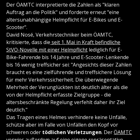
Der ÖAMTC interpretierte die Zahlen als "klaren
Auftrag an die Politik" und forderte erneut "eine
altersunabhängige Helmpflicht für E-Bikes und E-
Scooter".
David Nosé, Verkehrstechniker beim ÖAMTC,
kritisierte, dass die
seit 1. Mai in Kraft befindliche
StVO-Novelle mit einer Helmpflicht
lediglich für E-
Bike-Fahrende bis 14 Jahre und E-Scooter-Lenkende
bis 16 wenig treffsicher sei: "Angesichts dieser Zahlen
braucht es eine zielführende und treffsichere Lösung
für mehr Verkehrssicherheit. Die überwiegende
Mehrheit der Verunglückten ist deutlich älter als die
von der Helmpflicht erfasste Zielgruppe - die
altersbeschränkte Regelung verfehlt daher ihr Ziel
deutlich."
Das Tragen eines Helmes verhindere keine Unfälle,
schütze aber im Falle von Unfällen den Kopf vor
schweren oder
tödlichen Verletzungen
. Der
ÖAMTC
verwies außerdem auf eine eigene repräsentative