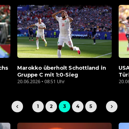
chs
Marokko überholt Schottland in
USA
Gruppe C mit 1:0-Sieg
Tür
20.06.2026 • 08:51 Uhr
20.0
1
2
3
4
5