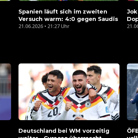
Spanien läuft sich im zweiten
Jok
Versuch warm: 4:0 gegen Saudis
Dop
21.06.2026 • 21:27 Uhr
21.0
Deutschland bei WM vorzeitig
ÖFB