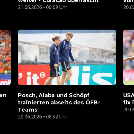
weiter - Curacao überrascht
vol
21.06.2026 • 09:09 Uhr
20.0
den
Posch, Alaba und Schöpf
USA
trainierten abseits des ÖFB-
fix
20.0
Teams
20.06.2026 • 08:52 Uhr