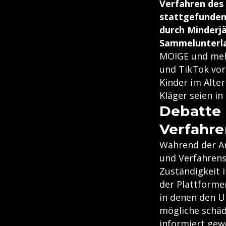
Verfahren des
stattgefunden.
durch Minderjä
Sammelunterla
MOIGE und mehr
und TikTok vor,
Kinder im Alte
Kläger seien in
Debatte 
Verfahr
Während der An
und Verfahrens
Zuständigkeit 
der Plattforme
in denen den U
mögliche schäd
informiert gew