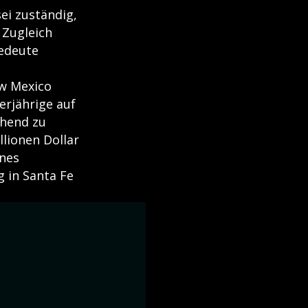
sei zuständig,
 Zugleich
bedeute
ew Mexico
rjährige auf
chend zu
llionen Dollar
ines
 in Santa Fe