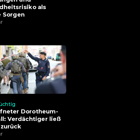
heitsrisiko als
e Sorgen
hr
lüchtig
fneter Dorotheum-
ll: Verdächtiger ließ
 zurück
hr