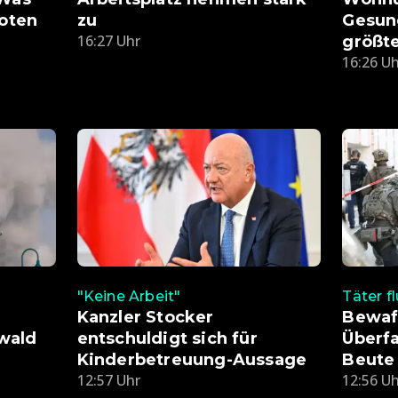
boten
zu
Gesund
16:27 Uhr
größt
16:26 U
"Keine Arbeit"
Täter f
Kanzler Stocker
Bewaf
wald
entschuldigt sich für
Überfa
Kinderbetreuung-Aussage
Beute
12:57 Uhr
12:56 U