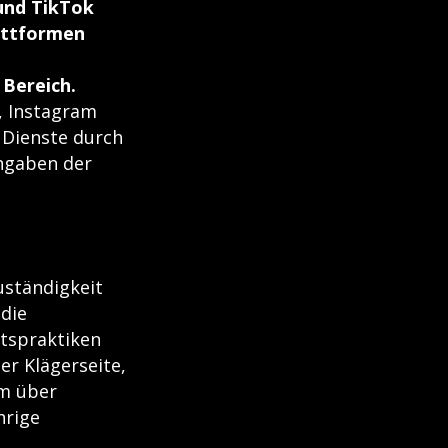
und TikTok
lattformen
Bereich.
, Instagram
 Dienste durch
Angaben der
uständigkeit
die
ftspraktiken
r Klägerseite,
em über
hrige