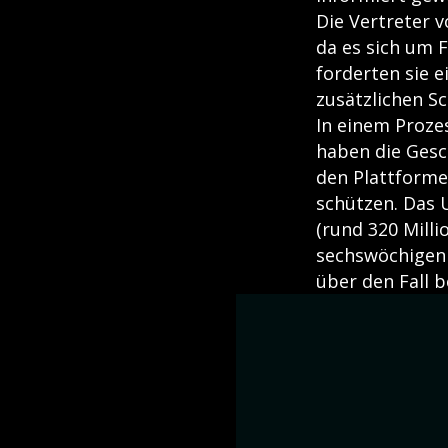
Die Vertreter v
da es sich um 
forderten sie 
zusätzlichen Sc
In einem Proze
haben die Gesc
den Plattforme
schützen. Das U
(rund 320 Mill
sechswöchigen 
über den Fall 