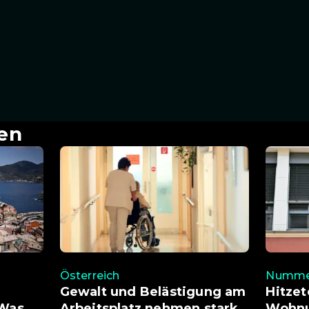
en
Österreich
Nummer
Gewalt und Belästigung am
Hitzet
 Was
Arbeitsplatz nehmen stark
Wohnu