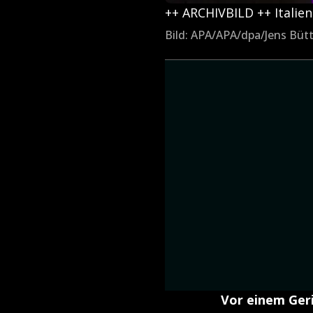
++ ARCHIVBILD ++ Italie
Bild: APA/APA/dpa/Jens Büt
Vor einem Ger