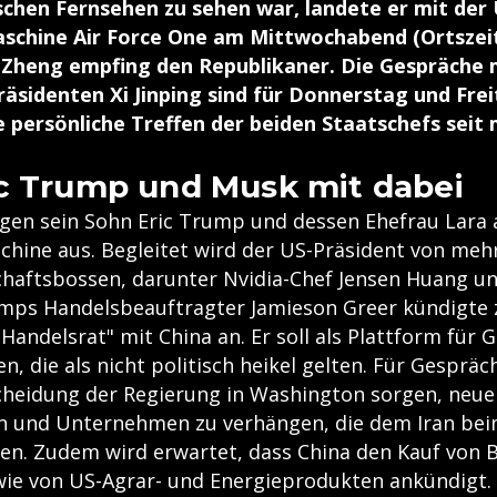
schen Fernsehen zu sehen war, landete er mit der 
schine Air Force One am Mittwochabend (Ortszeit)
 Zheng empfing den Republikaner. Die Gespräche
räsidenten Xi Jinping sind für Donnerstag und Fre
te persönliche Treffen der beiden Staatschefs seit 
c Trump und Musk mit dabei
gen sein Sohn Eric Trump und dessen Ehefrau Lara 
hine aus. Begleitet wird der US-Präsident von meh
haftsbossen, darunter Nvidia-Chef Jensen Huang un
mps Handelsbeauftragter Jamieson Greer kündigte
ndelsrat" mit China an. Er soll als Plattform für G
n, die als nicht politisch heikel gelten. Für Gespräc
cheidung der Regierung in Washington sorgen, neue
n und Unternehmen zu verhängen, die dem Iran bei
fen. Zudem wird erwartet, dass China den Kauf von 
ie von US-Agrar- und Energieprodukten ankündigt.