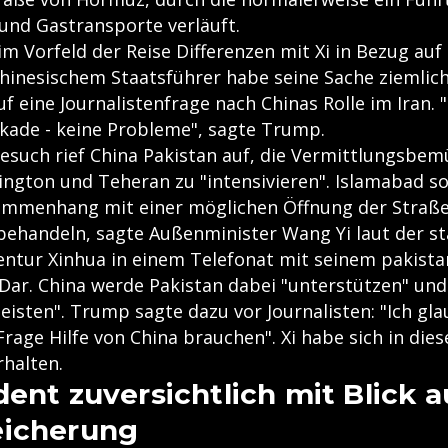
 und Gastransporte verläuft.
m Vorfeld der Reise Differenzen mit Xi in Bezug auf 
chinesischem Staatsführer habe seine Sache ziemlic
 eine Journalistenfrage nach Chinas Rolle im Iran. 
ckade - keine Probleme", sagte Trump.
esuch rief China Pakistan auf, die Vermittlungsbe
ngton und Teheran zu "intensivieren". Islamabad so
ammenhang mit einer möglichen Öffnung der Straß
ehandeln, sagte Außenminister Wang Yi laut der st
ntur Xinhua in einem Telefonat mit seinem pakista
 Dar. China werde Pakistan dabei "unterstützen" und
leisten". Trump sagte dazu vor Journalisten: "Ich gla
-Frage Hilfe von China brauchen". Xi habe sich in die
rhalten.
ent zuversichtlich mit Blick a
eicherung