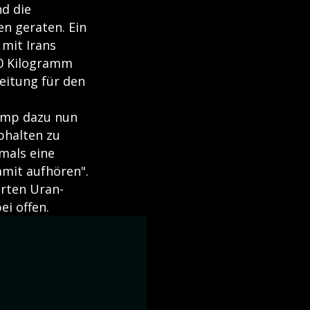
d die
n geraten. Ein
 mit Irans
0 Kilogramm
eitung für den
ump dazu nun
abhalten zu
mals eine
mit aufhören".
rten Uran-
i offen.