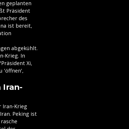
en geplanten
ßt Präsident
precher des
a ist bereit,
ation
ngen abgekühlt.
-Krieg. In
Präsident Xi,
 'öffnen',
 Iran-
 Iran-Krieg
ran. Peking ist
 rasche
el der