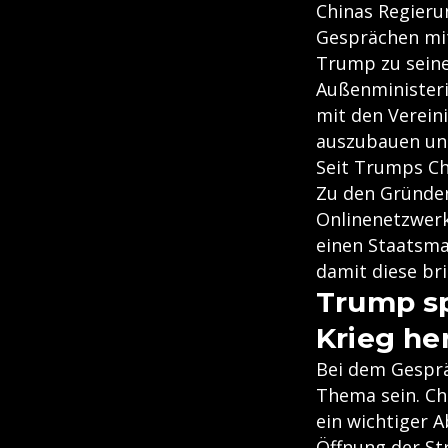
Chinas Regieru
Gesprächen mit
Trump zu seine
Außenministeriu
mit den Verein
auszubauen und
Seit Trumps Ch
Zu den Gründen
Onlinenetzwerk
einen Staatsma
damit diese br
Trump sp
Krieg he
Bei dem Gesprä
Thema sein. Ch
ein wichtiger 
Öffnung der St