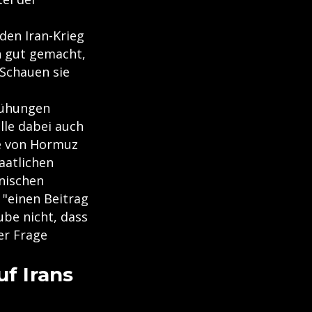
den Iran-Krieg
h gut gemacht,
"Schauen sie
mühungen
lle dabei auch
e von Hormuz
aatlichen
nischen
 "einen Beitrag
ube nicht, dass
ser Frage
uf Irans