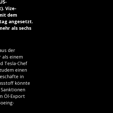
US-
. Vize-
 mit dem
itag angesetzt.
mehr als sechs
aus der
r als einem
d Tesla-Chef
 zudem einen
eschäfte in
hsstoff könnte
 Sanktionen
m Öl-Export
Boeing-