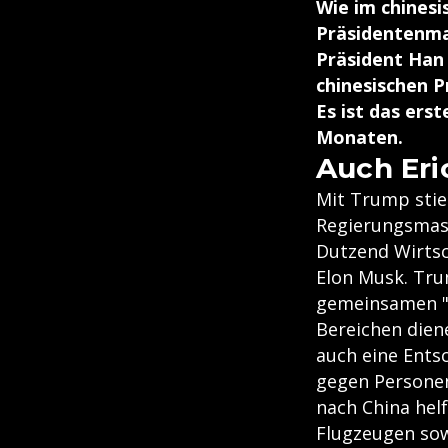
Wie im chinesi
Präsidentenma
Präsident Han
chinesischen P
Es ist das ers
Monaten.
Auch Eri
Mit Trump stie
Regierungsmasc
Dutzend Wirtsc
Elon Musk. Tru
gemeinsamen "Ha
Bereichen diene
auch eine Ents
gegen Persone
nach China hel
Flugzeugen sow