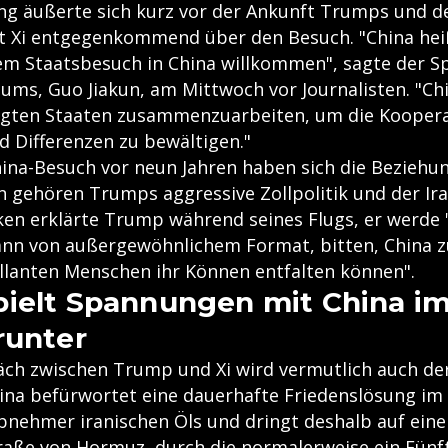
ng äußerte sich kurz vor der Ankunft Trumps und d
 Xi entgegenkommend über den Besuch. "China hei
m Staatsbesuch in China willkommen", sagte der S
ms, Guo Jiakun, am Mittwoch vor Journalisten. "Chin
igten Staaten zusammenzuarbeiten, um die Kooper
 Differenzen zu bewältigen."
ina-Besuch vor neun Jahren haben sich die Beziehu
 gehören Trumps aggressive Zollpolitik und der Iran
en erklärte Trump während seines Flugs, er werde "
nn von außergewöhnlichem Format, bitten, China zu
illanten Menschen ihr Können entfalten können".
ielt Spannungen mit China im
runter
ch zwischen Trump und Xi wird vermutlich auch der
ina befürwortet eine dauerhafte Friedenslösung im I
Abnehmer iranischen Öls und dringt deshalb auf eine
raße von Hormuz, durch die normalerweise ein Fünft