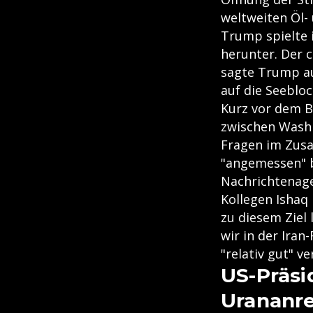
weltweiten Öl-
Trump spielte i
herunter. Der 
sagte Trump auf
auf die Seeblo
Kurz vor dem B
zwischen Washi
Fragen im Zus
"angemessen" b
Nachrichtenage
Kollegen Ishaq
zu diesem Ziel 
wir in der Iran
"relativ gut" ve
US-Präsid
Urananr