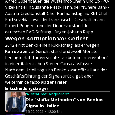
Alfred Gusenbauer
, die Wüstenrot-Chefin und Ex-FPÖ-
Vizekanzlerin Susanne Riess-Hahn, der frühere Bank-
Austria-Creditanstalt-Chef Karl Samstag, Ex-RBI-Chef
Karl Sevelda sowie der französische Geschäftsmann
Robert Peugeot und der Finanzvorstand der
deutschen RAG-Stiftung, Jürgen-Johann Rupp.
Wegen Korruption vor Gericht
2012 erlitt Benko einen Rückschlag, als er wegen
Korruption
vor Gericht stand und zwölf Monate
bedingte Haft für versuchte "verbotene Intervention"
in einer italienischen Steuer-Causa ausfasste.
Nach dem Urteil zog sich Benko zwar offiziell aus der
Geschäftsführung der Signa zurück, galt aber
weiterhin de facto als
zentraler
Entscheidungsträger
.
"Albträume" angedroht
Die "Mafia-Methoden" von Benkos
Signa in Italien
16.02.2026 • 12:00 Uhr