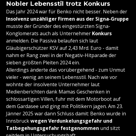
Nobler Lebensstil trotz Konkurs
Das Jahr 2024 war für Benko nicht besser. Neben der
Insolvenz unzähliger Firmen aus der Signa-Gruppe
musste der Gründer des eingestürzten Signa-
Konglomerats auch als Unternehmer
Konkurs
anmelden. Die Passiva belaufen sich laut
Gläubigerschützer KSV auf 2,43 Mrd. Euro - damit
nahm er Rang zwei in der Negativ-Hitparade der
sieben größten Pleiten 2024 ein.
Allerdings änderte das vorübergehend - zum Unmut
vieler - wenig an seinem Lebensstil. Nach wie vor
wohnte der insolvente Unternehmer laut
Medienberichten dank Mamas Geschenken in
schlossartigen Villen, fuhr mit dem Motorboot auf
dem Gardasee und ging mit Politikern jagen. Am 23.
Jänner 2025 war dann Schluss damit: Benko wurde in
Innsbruck
w
egen Verdunkelungsgefahr und
Tatbegehungsgefahr festgenommen
und sitzt
seitdem in Untersuchungshaft.