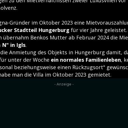
gen zu den Mietverhältnissen zweier Luxusvillen vor
solvenz.
igna-Gründer im Oktober 2023 eine Mietvorauszahlun
rucker Stadtteil Hungerburg
für vier Jahre geleistet.
übernahm Benkos Mutter ab Februar 2024 die Miet
a N" in Igls
.
 die Anmietung des Objekts in Hungerburg damit, da
"für unter der Woche
ein normales Familienleben
, 
sonal beziehungsweise einen Rückzugsort" gewünsc
abe man die Villa im Oktober 2023 gemietet.
- Anzeige -