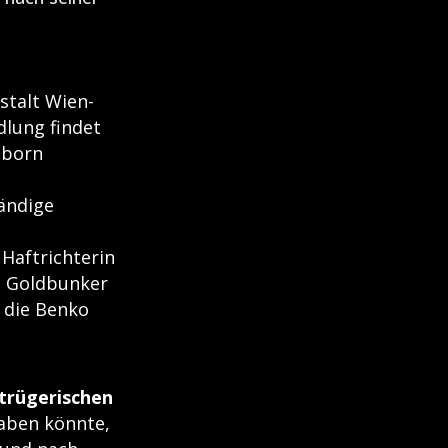
nstalt Wien-
dlung findet
zborn
tändige
 Haftrichterin
m Goldbunker
 die Benko
trügerischen
haben könnte,