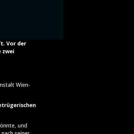
t. Vor der
e zwei
stalt Wien-
etrügerischen
könnte, und
 nach seiner