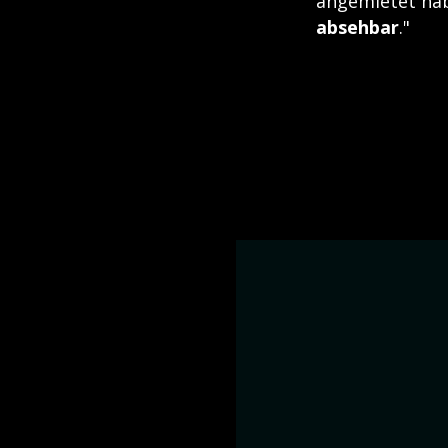
angemietet hab
absehbar
."