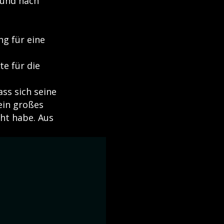
 und nach
g für eine
e für die
ss sich seine
kein großes
ht habe. Aus