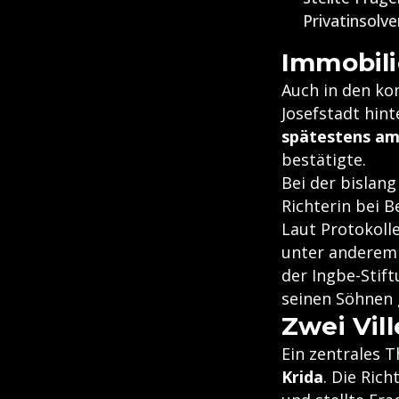
Privatinsolve
Immobil
Auch in den 
Josefstadt hin
spätestens am 
bestätigte.
Bei der bislang
Richterin bei 
Laut Protokolle
unter anderem 
der Ingbe-Stif
seinen Söhnen 
Zwei Vil
Ein zentrales 
Krida
. Die Ric