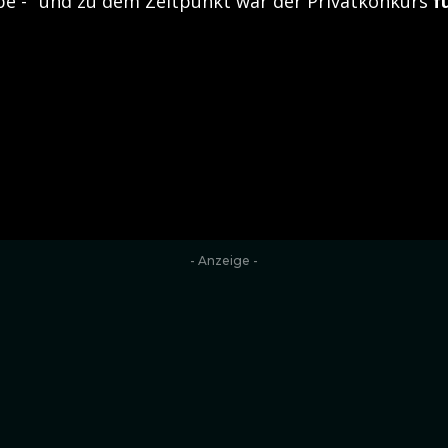
e - "und zu dem Zeitpunkt war der Privatkonkurs
f
- Anzeige -