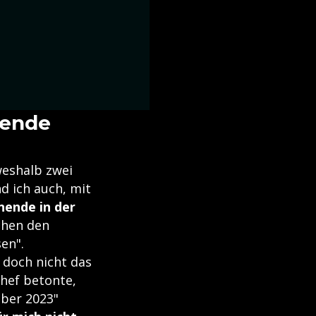
nende
weshalb zwei
d ich auch, mit
ende in der
chen den
en".
r doch nicht das
Chef betonte,
ober 2023"