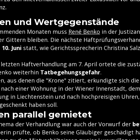
nz.
ien und Wertgegenstände
kommenden Monaten muss
René Benko
in der Justiza
ter Gittern bleiben. Die nächste Haftprüfungsverhan
10. Juni
statt, wie Gerichtssprecherin Christina Sal
 letzten Haftverhandlung am 7. April ortete die zus
Benko weiterhin
Tatbegehungsgefahr
.
n, aus denen die "Krone" zitiert, erkundigte sich die
nach einer Wohnung in der Wiener Innenstadt, de
tung in Liechtenstein und nach hochpreisigen Uhren,
geschenkt haben soll.
len parallel gemietet
Thema der Verhandlung war auch der Vorwurf der
be
hterin prüfte, ob Benko seine Gläubiger geschädigt 