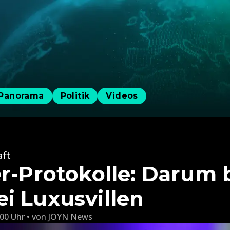
Panorama
Politik
Videos
aft
er-Protokolle: Darum 
i Luxusvillen
:00 Uhr
von
JOYN News