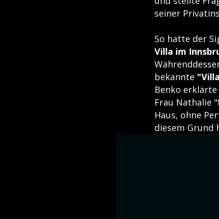
und stellte Fra
seiner Privatin
So hatte der S
Villa im Innsb
Währenddessen 
bekannte
"Vill
Benko erklärte
Frau Nathalie 
Haus, ohne Per
diesem Grund h