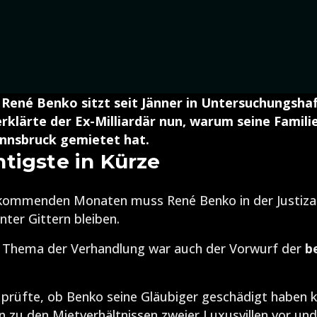
René Benko sitzt seit Jänner in Untersuchungshaf
erklärte der Ex-Milliardär nun, warum seine Famili
 Innsbruck gemietet hat.
tigste in Kürze
 kommenden Monaten muss René Benko in der Justizan
nter Gittern bleiben.
s Thema der Verhandlung war auch der Vorwurf der
b
n prüfte, ob Benko seine Gläubiger geschädigt haben 
en zu den Mietverhältnissen zweier Luxusvillen vor und