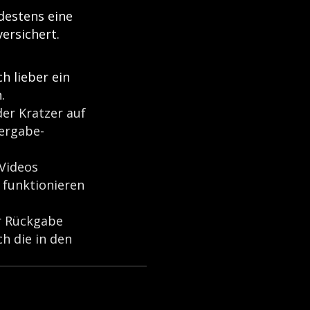
destens eine
versichert.
h lieber ein
.
der Kratzer auf
bergabe-
Videos
- funktionieren
er Rückgabe
h die in den