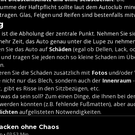
umme der Haftpflicht sollte laut dem Autoclub min
tragen. Glas, Felgen und Reifen sind bestenfalls mit
g
ist die Abholung der zentrale Punkt. Nehmen Sie sic
ehr Zeit, das Auto genau unter die Lupe zu nehmen
en Sie das Auto auf
Schäden
(egal ob Dellen, Lack, o
 und tragen Sie jeden noch so kleine Schaden im Ü
n.
ren Sie die Schäden zusätzlich mit
Fotos
und/oder 
 nicht nur das Blech, sondern auch der
Innenraum
, gibt es Risse in den Sitzbezügen, etc.
a, was da sein soll? Zum einen Dinge, die Ihnen bei d
werden könnten (z.B. fehlende Fußmatten), aber auc
lichten
aufgelisteten Notwendigkeiten.
packen ohne Chaos
p • 03:53 Min