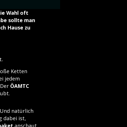
die Wahl oft
be sollte man
ach Hause zu
t.
oße Ketten
ei jedem
. Der
ÖAMTC
ubt.
Und natürlich
 dabei ist,
paket
anschaut