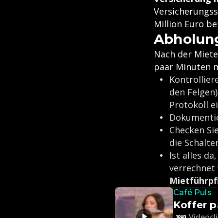
Versicherungss
Million Euro be
Abholun
Nach der Miete 
paar Minuten m
Kontrollier
den Felgen)
Protokoll ei
Dokumentie
Checken Sie
die Schalter
Ist alles d
verrechnet 
Mietführpf
Café Puls
Koffer 
Videocli