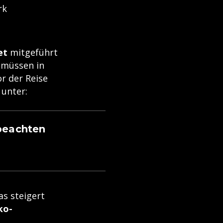
rk
et
mitgeführt
 müssen in
r der Reise
 unter:
beachten
as steigert
ko-