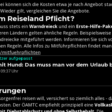
ei können sich die Kosten etwa je nach Angebot sta
Wieder gilt, vergleichen Sie die Angebote.
im Reiseland Pflicht?
muss stets ein
Warndreieck
und ein
Erste-Hilfe-Pak
eren Ländern gelten ähnliche Regeln. Beispielsweise
dreiecke mitgeführt werden. Informieren Sie sich vo
hen Regeln. Alle Infos zu Mitführpflichten findet man
/mitfuehrpflichten
tzer aufgepasst
mit Hund: Das muss man vor dem Urlaub 
 09:37 Uhr
erungen
rgenfrei reisen will, versichert so ziemlich alles - d
osten. Der ÖAMTC empfiehlt prinzipiell eine
Vollkas
it Diebstahlschutz und ohne Selbstbehalt
. Die