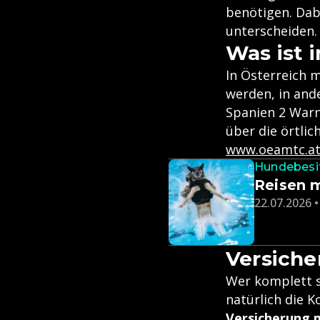
benötigen. Dab
unterscheiden. 
Was ist 
In Österreich 
werden, in and
Spanien 2 Warn
über die örtlic
www.oeamtc.at
Hundebesi
Reisen 
22.07.2026 •
Versich
Wer komplett so
natürlich die K
Versicherung m