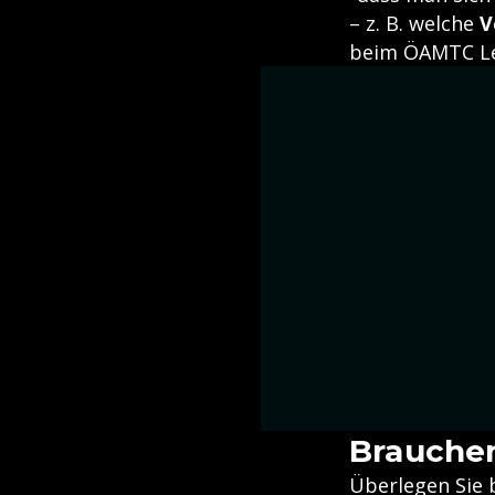
– z. B. welche
V
beim ÖAMTC Lei
Brauchen
Überlegen Sie b