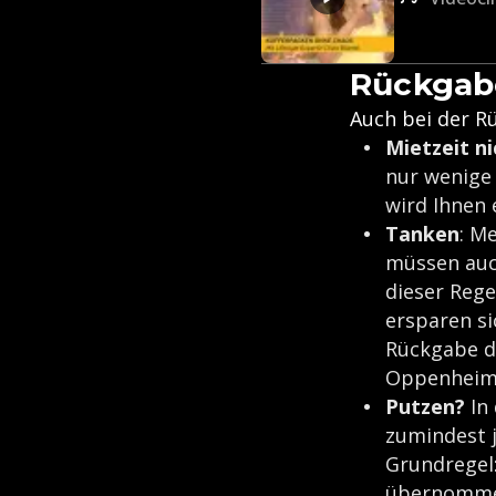
Rückgab
Auch bei der R
Mietzeit n
nur wenige
wird Ihnen 
Tanken
: M
müssen auc
dieser Rege
ersparen si
Rückgabe d
Oppenheim
Putzen?
In 
zumindest j
Grundregel
übernomme