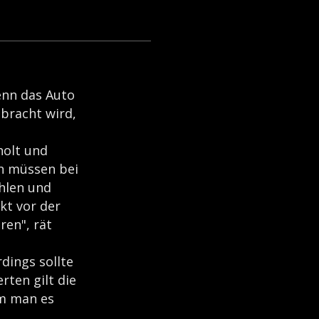
wenn das Auto
bracht wird,
holt und
n müssen bei
ahlen und
kt vor der
en", rät
dings sollte
ten gilt die
em man es