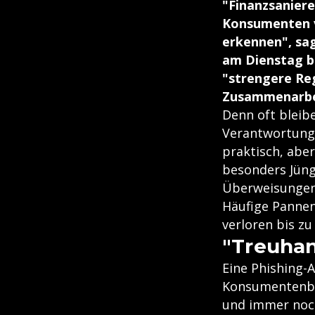
"Finanzsaniere
Konsumenten v
erkennen", sag
am Dienstag b
"strengere Re
Zusammenarbei
Denn oft bleib
Verantwortung 
praktisch, aber
besonders Jüng
Überweisungen,
Häufige Pannen
verloren bis z
"Treuhan
Eine Phishing-
Konsumentenbe
und immer noch