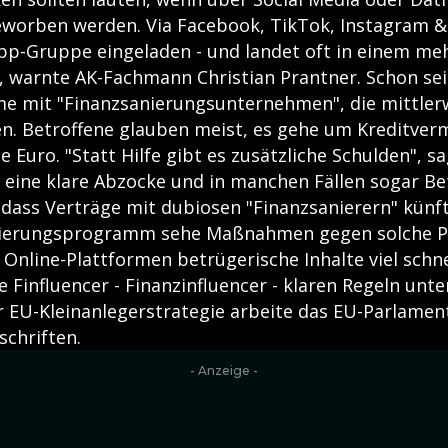
worben werden. Via Facebook, TikTok, Instagram 
pp-Gruppe eingeladen - und landet oft in einem me
 warnte AK-Fachmann Christian Prantner. Schon seit
me mit "Finanzsanierungsunternehmen", die mittlerw
ren. Betroffene glauben meist, es gehe um Kreditver
 Euro. "Statt Hilfe gibt es zusätzliche Schulden", s
r eine klare Abzocke und in manchen Fällen sogar Be
 dass Verträge mit dubiosen "Finanzsanierern" künft
egierungsprogramm sehe Maßnahmen gegen solche Pr
 Online-Plattformen betrügerische Inhalte viel schn
 Finfluencer - Finanzinfluencer - klaren Regeln unt
r EU-Kleinanlegerstrategie arbeite das EU-Parlament
schriften.
- Anzeige -