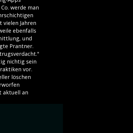
& Co. werde man
hrschichtigen
 vielen Jahren
eile ebenfalls
mittlung, und
agte Prantner.
trugsverdacht."
ig nichtig sein
aktiken vor.
eller löschen
erworfen
 aktuell an