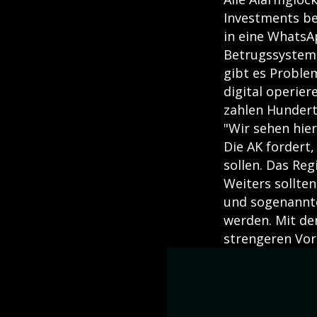
Investments be
in eine WhatsA
Betrugssystem,
gibt es Proble
digital operie
zahlen Hunderte
"Wir sehen hie
Die AK fordert,
sollen. Das R
Weiters sollten
und sogenannte
werden. Mit de
strengeren Vor