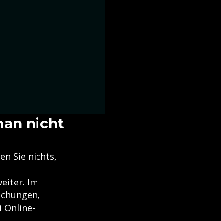
man nicht
n Sie nichts,
eiter. Im
uchungen,
i Online-