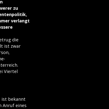
en
werer zu
ntenpolitik,
mmer verlangt
essere
etrug die
t ist zwar
rson,
ne-
terreich.
i Viertel
 ist bekannt
n Anruf eines