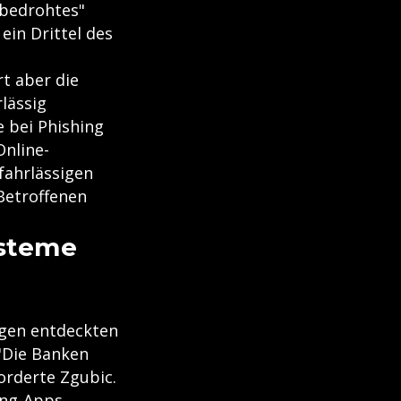
"bedrohtes"
ein Drittel des
rt aber die
lässig
e bei Phishing
Online-
fahrlässigen
Betroffenen
ysteme
ngen entdeckten
 "Die Banken
orderte Zgubic.
ing-Apps