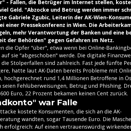
r" - Fallen, die Betrüger im Internet stellen, kost
iel Geld. "Abzocke und Betrug werden immer sch
te Gabriele Zgubic, Leiterin der AK-Wien-Konsume
ei einer Pressekonferenz in Wien. Die Arbeiterka
geln, mehr Verantwortung der Banken und eine b
t der Behörden" gegen Gefahren im Netz.
en die Opfer "über", etwa wenn bei Online-Bankingb
auf sie "abgeschoben" werde. Die digitale Finanzwel
 die Stolperfallen sind zahlreich. Fast jede fünfte Pe
ere, hatte laut AK-Daten bereits Probleme mit Onli
 hochgerechnet rund 1,4 Millionen Betroffene in Ös
 seien Fehlüberweisungen, Betrug und Phishing. Dre
u 600 Euro, 22 Prozent bekamen keinen Cent zurück.
dkonto" war Falle
Attacke kostete Konsumenten, die sich an die AK-
ratung wandten, sogar Tausende Euro. Die Masche
 erfolgreich: Auf einen vertrauenswürdig wirkende