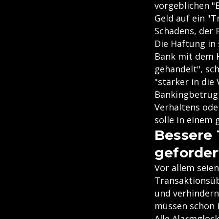
vorgeblichen "
Geld auf ein "T
Schadens, der 
Die Haftung in 
Bank mit dem H
gehandelt", sch
"stärker in di
Bankingbetrug 
Verhaltens ode
solle in einem
Bessere
geforder
Vor allem seien
Transaktionsüb
und verhindern 
müssen schon i
Alle Alarmgloc