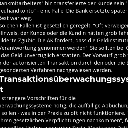
Bankmitarbeiters" hin transferierte der Kunde sein 
reuhandkonto" - eine Falle. Die Bank ersetzte später 
Rest war weg.
solchen Fällen ist gesetzlich geregelt. "Oft verweige
inweis, der Kunde oder die Kundin hätten grob fahr
ilderte Zgubic. Die AK fordert, dass die Geldinstitut
e Verantwortung genommen werden". Sie sollten bei 
das Geld unverzüglich erstatten. Der Vorwurf grob 
r der autorisierten Transaktion durch den oder die 
 gesonderten Verfahren nachgewiesen werden.
 Transaktionsüberwachungss
t
 strengere Vorschriften für die
erwachungssysteme nötig, die auffällige Abbuchu
sollen - was in der Praxis zu oft nicht funktioniere.
hren gesetzlichen Verpflichtungen nachkommen", f
ken sollten läuten, wenn über Social Media oder Dat